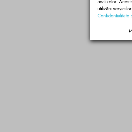
analizelor. Acest
utilizării servicii
Confidentialitate 
M