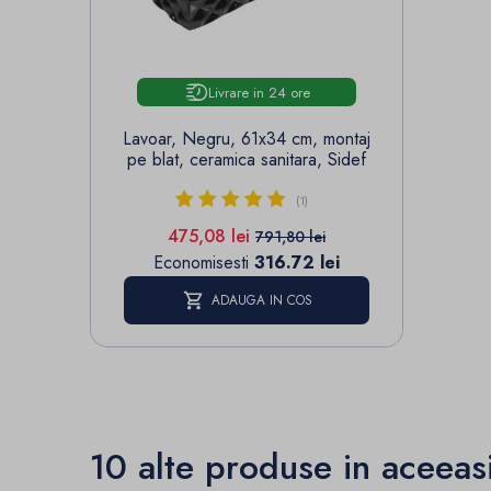
Livrare in 24 ore
Lavoar, Negru, 61x34 cm, montaj
pe blat, ceramica sanitara, Sidef
(1)
Pret
Pret de baza
475,08 lei
791,80 lei
Economisesti
316.72 lei
ADAUGA IN COS
10 alte produse in aceeas