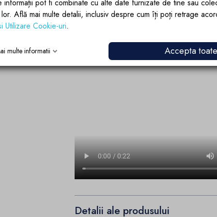
e informații pot fi combinate cu alte date furnizate de tine sau cole
lor lor. Află mai multe detalii, inclusiv despre cum îți poți retrage aco
si Utilizare Cookie-uri
.
Accepta toat
ai multe informatii
Detalii ale produsului