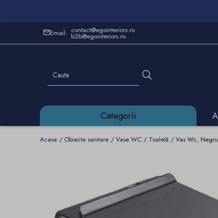
contact@egointeriors.ro
Email:
b2b@egointeriors.ro
Categorii
A
Acasa
Obiecte sanitare
Vase WC / Toaletă
Vas Wc, Negru,