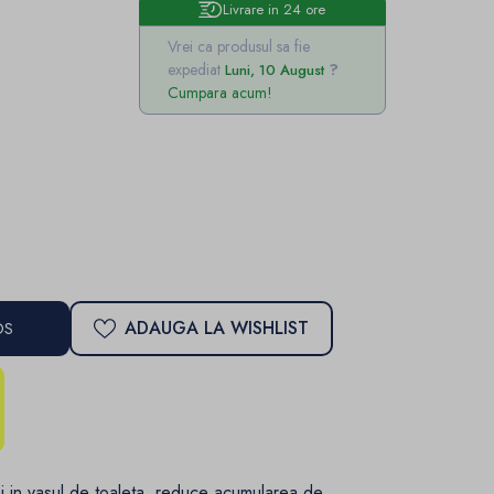
Livrare in 24 ore
Vrei ca produsul sa fie
expediat
Luni, 10 August
Cumpara acum!
ADAUGA LA WISHLIST
OS
i in vasul de toaleta reduce acumularea de