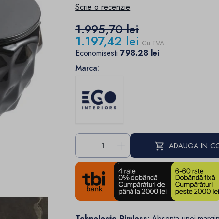
Scrie o recenzie
1.995,70 lei
1.197,42 lei
Cu TVA
Economisesti
798.28 lei
Marca:
-
+
ADAUGA IN C
Tehnologie Rimless:
Absenta unei margin