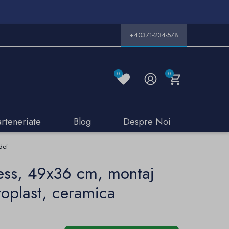
+40371-234-578
0
0
arteneriate
Blog
Despre Noi
def
ess, 49x36 cm, montaj
oplast, ceramica