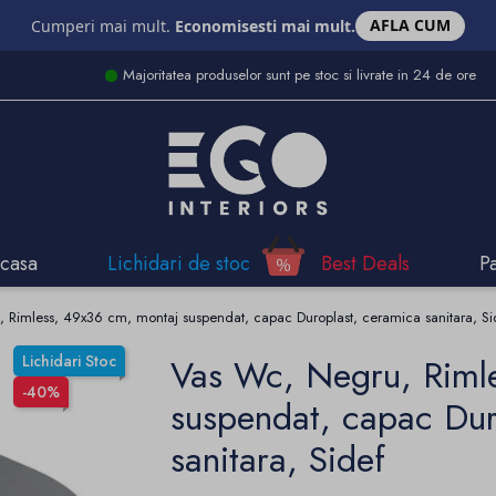
AFLA CUM
Cumperi mai mult.
Economisesti mai mult.
Majoritatea produselor sunt pe stoc si livrate in 24 de ore
casa
Lichidari de stoc
Best Deals
P
 Rimless, 49x36 cm, montaj suspendat, capac Duroplast, ceramica sanitara, Si
Lichidari Stoc
Vas Wc, Negru, Riml
-40%
suspendat, capac Dur
sanitara, Sidef