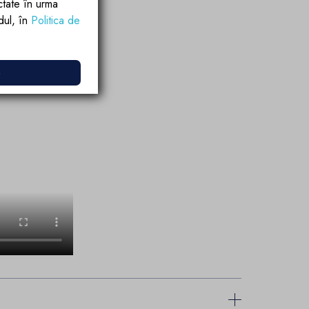
ctate în urma
rdul, în
Politica de
e