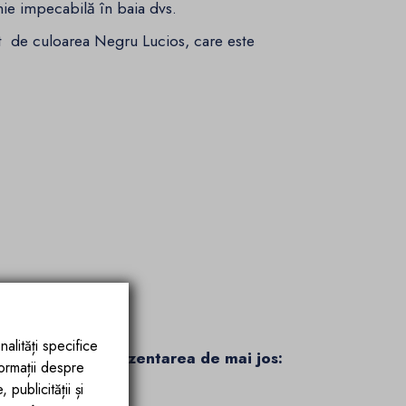
nie impecabilă în baia dvs.
t de culoarea Negru Lucios, care este
nalități specifice
 vizualizate in prezentarea de mai jos:
formații despre
publicității și