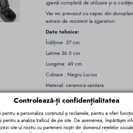
igienă completă de utilizare și o curățe
Vas wc prevazut cu capac din duroplas
extrem de rezistent la zgarieturi.
Date tehnice:
Înălțime: 37 cm
Latime 36.5 cm
Lungime: 49 cm
Culoare : Negru Lucios
Material: ceramica sanitara
Distanta montare: 18 cm
Controlează-ți confidențialitatea
Montaj: Suspendat
i pentru a personaliza conținutul și reclamele, pentru a oferi funcțio
Vasele wc din colectia Sidef pot fi
 și pentru a analiza traficul de pe site. De asemenea, împărtășim in
zezi site-ul nostru cu partenerii noștri din domeniul rețelelor sociale, 