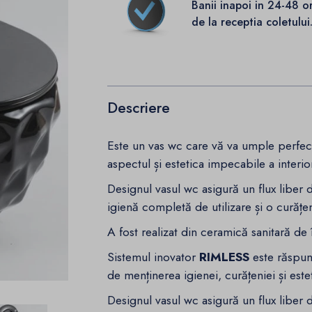
Banii inapoi in 24-48 o
de la receptia coletului
Descriere
Este un vas wc care vă va umple perfect
aspectul și estetica impecabile a interio
Designul vasul wc asigură un flux liber d
igienă completă de utilizare și o curățe
A fost realizat din ceramică sanitară de î
Sistemul inovator
RIMLESS
este răspuns
de menținerea igienei, curățeniei și estet
Designul vasul wc asigură un flux liber d