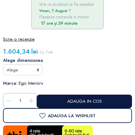
Vrei ca produsul sa fie expediat
Vineri, 7 August
Plaseaza comanda in maxim
17 ore și 39 minute
Scrie o recenzie
1.604,34 lei
Cu TVA
Alege dimensiunea
Marca:
Ego Interiors
-
+
ADAUGA IN COS
ADAUGA LA WISHLIST