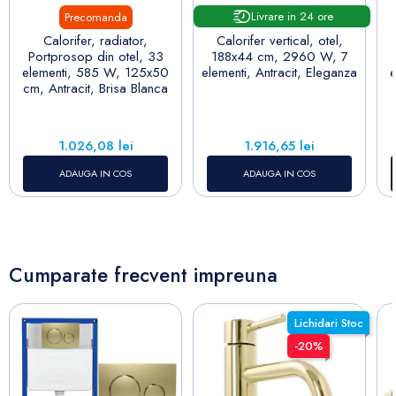
Livrare in 24 ore
Precomanda
Calorifer, radiator,
Calorifer vertical, otel,
Portprosop din otel, 33
188x44 cm, 2960 W, 7
elementi, 585 W, 125x50
elementi, Antracit, Eleganza
cm, Antracit, Brisa Blanca
Pret
Pret
1.026,08 lei
1.916,65 lei
ADAUGA IN COS
ADAUGA IN COS
Cumparate frecvent impreuna
Lichidari Stoc
-20%