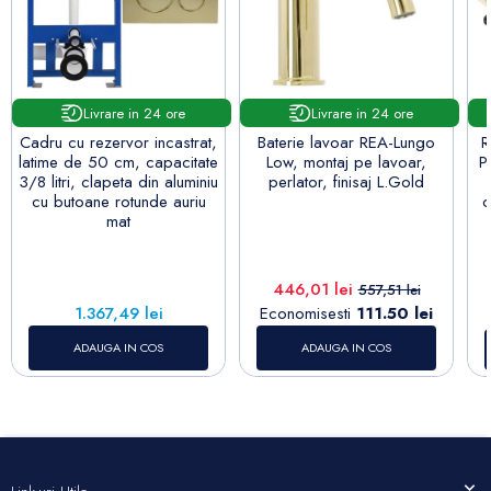
Livrare in 24 ore
Livrare in 24 ore
Cadru cu rezervor incastrat,
Baterie lavoar REA-Lungo
R
latime de 50 cm, capacitate
Low, montaj pe lavoar,
P
3/8 litri, clapeta din aluminiu
perlator, finisaj L.Gold
cu butoane rotunde auriu
c
mat
Pret
Pret de baza
446,01 lei
557,51 lei
Pret
1.367,49 lei
Economisesti
111.50 lei
ADAUGA IN COS
ADAUGA IN COS