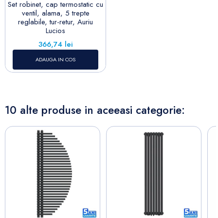
Set robinet, cap termostatic cu
ventil, alama, 5 trepte
reglabile, tur-retur, Auriu
Lucios
Pret
366,74 lei
ADAUGA IN COS
10 alte produse in aceeasi categorie: