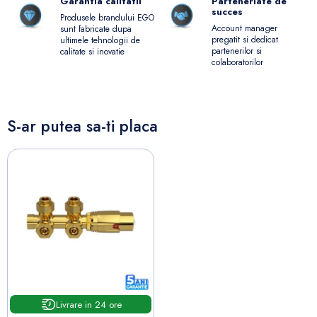
Garantia calitatii
Parteneriate de
succes
Produsele brandului EGO
Account manager
sunt fabricate dupa
pregatit si dedicat
ultimele tehnologii de
partenerilor si
calitate si inovatie
colaboratorilor
S-ar putea sa-ti placa
Livrare in 24 ore