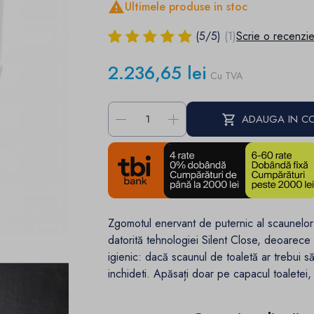

Ultimele produse in stoc
(
5
/
5
)
(1)
Scrie o recenzi
2.236,65 lei
Cu TVA
-
+
ADAUGA IN C
Zgomotul enervant de puternic al scaunelor ș
datorită tehnologiei Silent Close, deoarece
igienic: dacă scaunul de toaletă ar trebui să 
inchideti.
Apăsați doar pe capacul toaletei