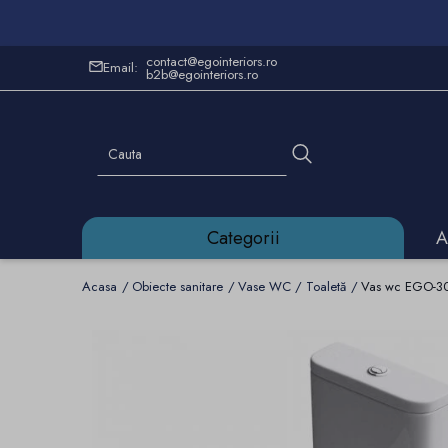
contact@egointeriors.ro
Email:
b2b@egointeriors.ro
Categorii
A
Acasa
Obiecte sanitare
Vase WC / Toaletă
Vas wc EGO-304