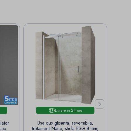

Livrare in 24 ore
iator
Usa dus glisanta, reversibila,
Panel
 sau
tratament Nano, sticla ESG 8 mm,
Neg