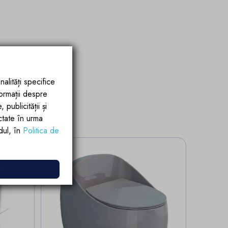
nalități specifice
formații despre
publicității și
ctate în urma
rdul, în
Politica de
e