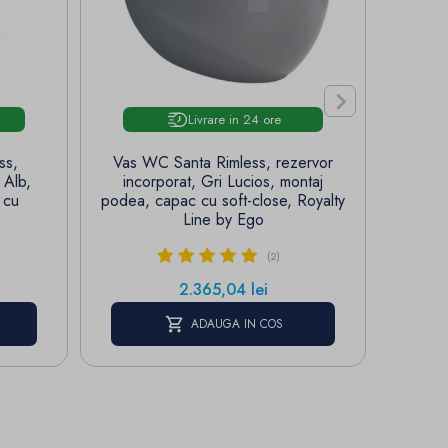

Livrare in 24 ore
ss,
Vas WC Santa Rimless, rezervor
Vas W
 Alb,
incorporat, Gri Lucios, montaj
Power Color
 cu
podea, capac cu soft-close, Royalty
capa
Line by Ego
(2)
Pret
2.365,04 lei
ADAUGA IN COS