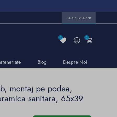
+40371-234-578
0
0
arteneriate
Blog
Despre Noi
b, montaj pe podea,
eramica sanitara, 65x39