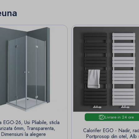
euna
Livrare in 24 ore
 EGO-26, Usi Pliabile, sticla
urizata 6mm, Transparenta,
Calorifer EGO - Nadir, rad
Dimensiuni la alegere
Portprosop din otel, Alb