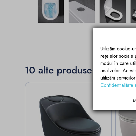
Utilizăm cookie-ur
rețelelor sociale
modul în care utili
10 alte produse in aceeas
analizelor. Acest
utilizării servicii
Confidentialitate 
M