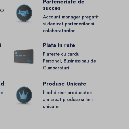
Parteneriate de
succes
GO
Account manager pregatit
si dedicat partenerilor si
colaboratorilor
8
Plata in rate
Plateste cu cardul
Personal, Business sau de
Cumparaturi
id
Produse Unicate
re
fiind direct producatori
.
am creat produse si linii
unicate