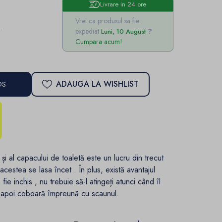
Livrare in 24 ore
Vrei ca produsul sa fie
e
expediat
Luni, 10 August
Cumpara acum!
ADAUGA LA WISHLIST
OS
i al capacului de toaletă este un lucru din trecut
 acestea se lasa încet .
În plus, există avantajul
fie inchis , nu trebuie să-l atingeți atunci când îl
, apoi coboară împreună cu scaunul.