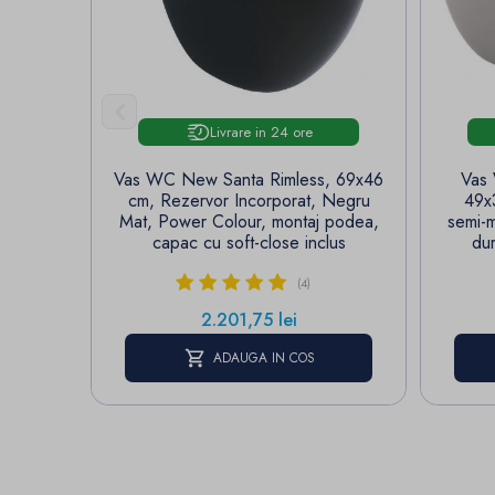

Livrare in 24 ore
Vas WC New Santa Rimless, 69x46
Vas
cm, Rezervor Incorporat, Negru
49x
Mat, Power Colour, montaj podea,
semi-
capac cu soft-close inclus
dur
(4)
Pret
2.201,75 lei
ADAUGA IN COS