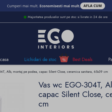
AFLA CUM
Cumperi mai mult.
Economisesti mai mult.
Majoritatea produselor sunt pe stoc si livrate in 24 de ore
casa
Lichidari de stoc
Best Deals
P
T, Alb, montaj pe podea, capac Silent Close, ceramica sanitara, 65x39 cm
Vas wc EGO-304T, Al
capac Silent Close, c
cm