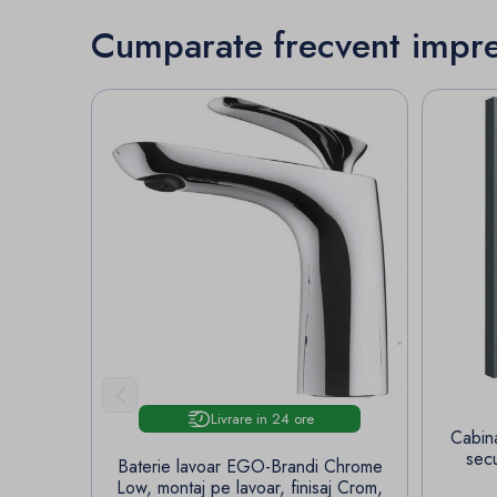
Cumparate frecvent impr

Livrare in 24 ore
Cabina
sec
Baterie lavoar EGO-Brandi Chrome
Low, montaj pe lavoar, finisaj Crom,