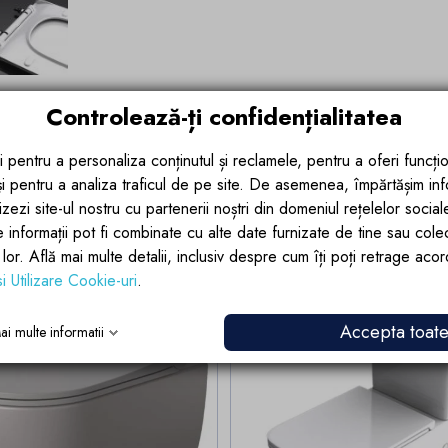
Controlează-ți confidențialitatea
i pentru a personaliza conținutul și reclamele, pentru a oferi funcțio
 și pentru a analiza traficul de pe site. De asemenea, împărtășim in
zezi site-ul nostru cu partenerii noștri din domeniul rețelelor sociale, 
i categorie:
e informații pot fi combinate cu alte date furnizate de tine sau cole
lor lor. Află mai multe detalii, inclusiv despre cum îți poți retrage aco
si Utilizare Cookie-uri
.
Accepta toat
ai multe informatii