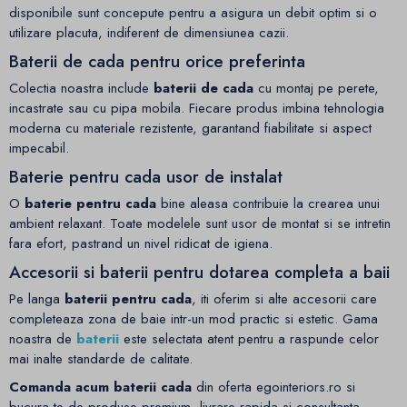
disponibile sunt concepute pentru a asigura un debit optim si o
utilizare placuta, indiferent de dimensiunea cazii.
Baterii de cada pentru orice preferinta
Colectia noastra include
baterii de cada
cu montaj pe perete,
incastrate sau cu pipa mobila. Fiecare produs imbina tehnologia
moderna cu materiale rezistente, garantand fiabilitate si aspect
impecabil.
Baterie pentru cada usor de instalat
O
baterie pentru cada
bine aleasa contribuie la crearea unui
ambient relaxant. Toate modelele sunt usor de montat si se intretin
fara efort, pastrand un nivel ridicat de igiena.
Accesorii si baterii pentru dotarea completa a baii
Pe langa
baterii pentru cada
, iti oferim si alte accesorii care
completeaza zona de baie intr-un mod practic si estetic. Gama
noastra de
baterii
este selectata atent pentru a raspunde celor
mai inalte standarde de calitate.
Comanda acum baterii cada
din oferta egointeriors.ro si