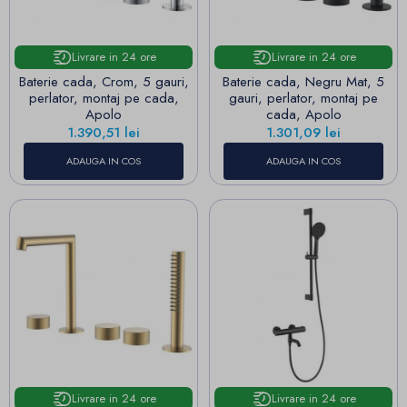
Livrare in 24 ore
Livrare in 24 ore
Baterie cada, Crom, 5 gauri,
Baterie cada, Negru Mat, 5
perlator, montaj pe cada,
gauri, perlator, montaj pe
Apolo
cada, Apolo
Pret
Pret
1.390,51 lei
1.301,09 lei
ADAUGA IN COS
ADAUGA IN COS
Livrare in 24 ore
Livrare in 24 ore