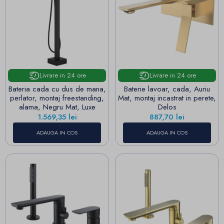
Livrare in 24 ore
Livrare in 24 ore
Bateria cada cu dus de mana,
Baterie lavoar, cada, Auriu
perlator, montaj freestanding,
Mat, montaj incastrat in perete,
alama, Negru Mat, Luxe
Delos
Pret
Pret
1.569,35 lei
887,70 lei
ADAUGA IN COS
ADAUGA IN COS