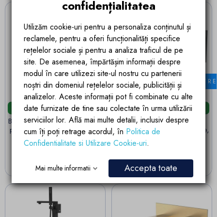
confidențialitatea
Utilizăm cookie-uri pentru a personaliza conținutul și
reclamele, pentru a oferi funcționalități specifice
rețelelor sociale și pentru a analiza traficul de pe
site. De asemenea, împărtășim informații despre
modul în care utilizezi site-ul nostru cu partenerii
FILTR
noștri din domeniul rețelelor sociale, publicității și
analizelor. Aceste informații pot fi combinate cu alte
date furnizate de tine sau colectate în urma utilizării
Livrare in 24 ore
Livrare in 24 ore
serviciilor lor. Află mai multe detalii, inclusiv despre
Bateria cada cu dus de mana,
Baterie lavoar, cada, Negru
perlator, montaj freestanding,
Mat, montaj incastrat in perete,
cum îți poți retrage acordul, în
Politica de
alama, Negru Mat, Regal
Delos, latime pipa 4.3 cm
Confidentialitate si Utilizare Cookie-uri
.
Pret
Pret
1.442,35 lei
806,06 lei
ADAUGA IN COS
ADAUGA IN COS
Accepta toate
Mai multe informatii