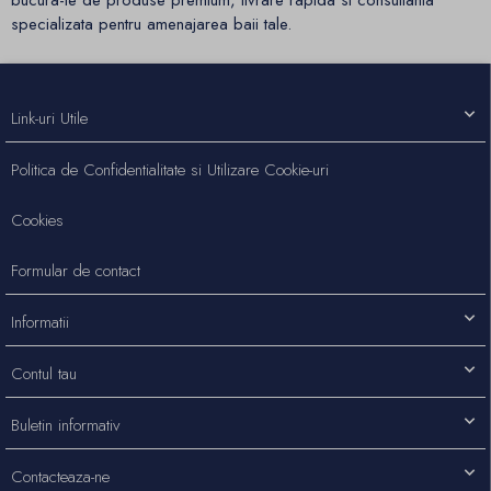
bucura-te de produse premium, livrare rapida si consultanta
specializata pentru amenajarea baii tale.
Link-uri Utile
Politica de Confidentialitate si Utilizare Cookie-uri
Cookies
Formular de contact
Informatii
Contul tau
Buletin informativ
Contacteaza-ne