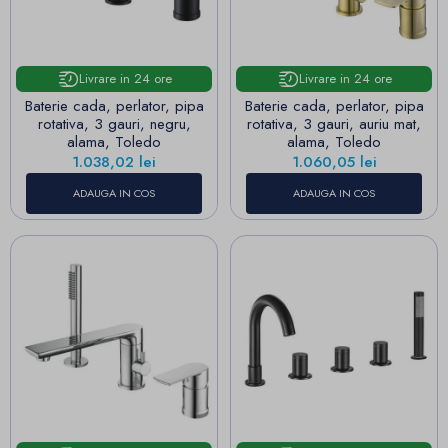
Livrare in 24 ore
Livrare in 24 ore
Baterie cada, perlator, pipa
Baterie cada, perlator, pipa
rotativa, 3 gauri, negru,
rotativa, 3 gauri, auriu mat,
alama, Toledo
alama, Toledo
Pret
Pret
1.038,02 lei
1.060,05 lei
ADAUGA IN COS
ADAUGA IN COS