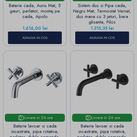
Baterie cada, Auriu Mat, 5
Sistem dus si Pipa cada,
gauri, perlator, montaj pe
Negru Mat, Termostat Vernet,
cada, Apolo
dus mana cu 3 jeturi, bara
glisanta, Pilos
Pret
Pret
1.616,00 lei
1.315,35 lei
ADAUGA IN COS
ADAUGA IN COS
Livrare in 24 ore
Livrare in 24 ore
Baterie lavoar si cada
Baterie lavoar si cada
incastrata, pipa rotativa,
incastrata, pipa rotativa,