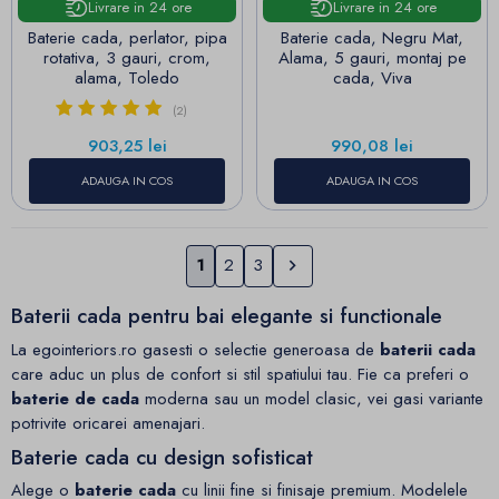
Livrare in 24 ore
Livrare in 24 ore
Baterie cada, perlator, pipa
Baterie cada, Negru Mat,
rotativa, 3 gauri, crom,
Alama, 5 gauri, montaj pe
alama, Toledo
cada, Viva
(2)
Pret
Pret
903,25 lei
990,08 lei
ADAUGA IN COS
ADAUGA IN COS
Urmatorul
1
2
3

Baterii cada pentru bai elegante si functionale
La egointeriors.ro gasesti o selectie generoasa de
baterii cada
care aduc un plus de confort si stil spatiului tau. Fie ca preferi o
baterie de cada
moderna sau un model clasic, vei gasi variante
potrivite oricarei amenajari.
Baterie cada cu design sofisticat
Alege o
baterie cada
cu linii fine si finisaje premium. Modelele