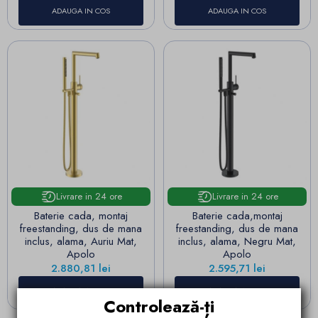
ADAUGA IN COS
ADAUGA IN COS
Livrare in 24 ore
Livrare in 24 ore
Baterie cada, montaj
Baterie cada,montaj
freestanding, dus de mana
freestanding, dus de mana
inclus, alama, Auriu Mat,
inclus, alama, Negru Mat,
Apolo
Apolo
Pret
Pret
2.880,81 lei
2.595,71 lei
ADAUGA IN COS
ADAUGA IN COS
Controlează-ți