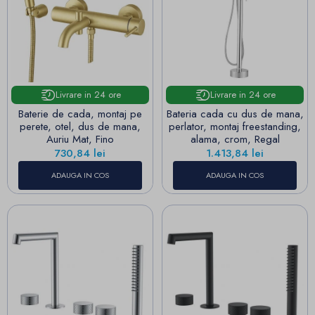
Livrare in 24 ore
Livrare in 24 ore
Baterie de cada, montaj pe
Bateria cada cu dus de mana,
perete, otel, dus de mana,
perlator, montaj freestanding,
Auriu Mat, Fino
alama, crom, Regal
Pret
Pret
730,84 lei
1.413,84 lei
ADAUGA IN COS
ADAUGA IN COS