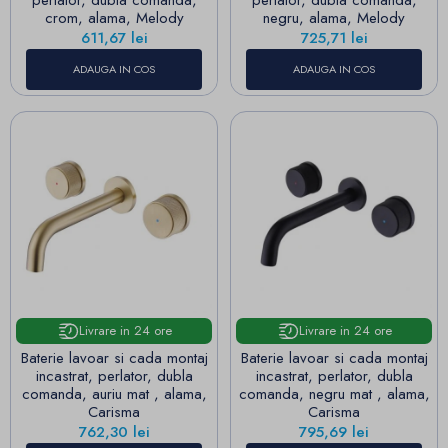
perlator, dubla comanda,
perlator, dubla comanda,
crom, alama, Melody
negru, alama, Melody
Pret
Pret
611,67 lei
725,71 lei
ADAUGA IN COS
ADAUGA IN COS
Livrare in 24 ore
Livrare in 24 ore
Baterie lavoar si cada montaj
Baterie lavoar si cada montaj
incastrat, perlator, dubla
incastrat, perlator, dubla
comanda, auriu mat , alama,
comanda, negru mat , alama,
Carisma
Carisma
Pret
Pret
762,30 lei
795,69 lei