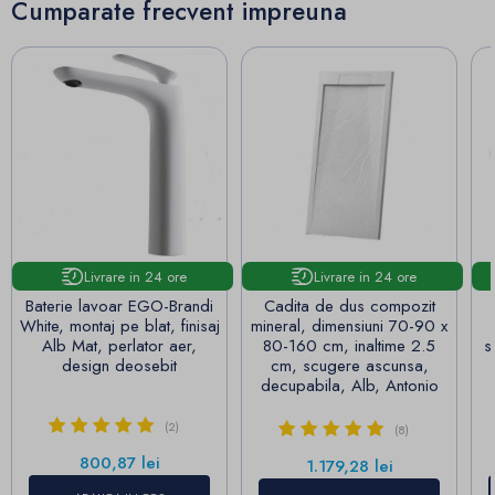
Cumparate frecvent impreuna
Livrare in 24 ore
Livrare in 24 ore
Baterie lavoar EGO-Brandi
Cadita de dus compozit
White, montaj pe blat, finisaj
mineral, dimensiuni 70-90 x
Alb Mat, perlator aer,
80-160 cm, inaltime 2.5
s
design deosebit
cm, scugere ascunsa,
decupabila, Alb, Antonio
(2)
(8)
Pret
800,87 lei
Pret
1.179,28 lei