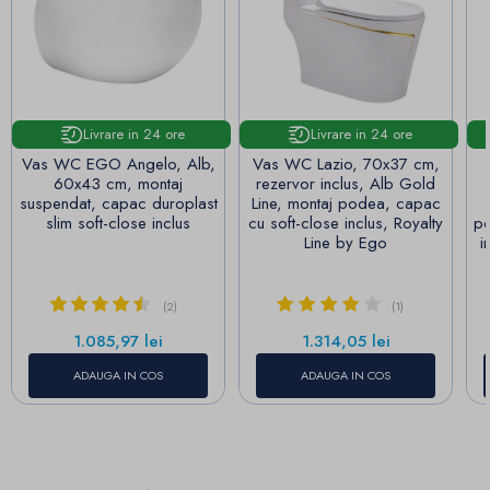
Livrare in 24 ore
Livrare in 24 ore
Vas WC EGO Angelo, Alb,
Vas WC Lazio, 70x37 cm,
60x43 cm, montaj
rezervor inclus, Alb Gold
suspendat, capac duroplast
Line, montaj podea, capac
slim soft-close inclus
cu soft-close inclus, Royalty
po
Line by Ego
i
(2)
(1)
Pret
Pret
1.085,97 lei
1.314,05 lei
ADAUGA IN COS
ADAUGA IN COS