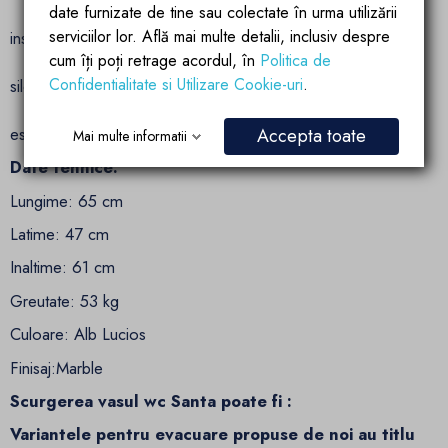
date furnizate de tine sau colectate în urma utilizării
Rezervor incorporat si montaj pe podea pentru o
serviciilor lor. Află mai multe detalii, inclusiv despre
instalare usoara si o functionare fara probleme
cum îți poți retrage acordul, în
Politica de
Capac cu soft-close pentru inchidere delicata si
Confidentialitate si Utilizare Cookie-uri
.
silentioasa
Culoare alb lucios si finisaj Marble pentru un aspect
estetic placut si sofisticat
Accepta toate
Mai multe informatii
Date tehnice:
Lungime: 65 cm
Latime: 47 cm
Inaltime: 61 cm
Greutate: 53 kg
Culoare: Alb Lucios
Finisaj:Marble
Scurgerea vasul wc Santa poate fi :
Variantele pentru evacuare propuse de noi au titlu