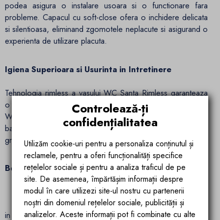
podea asigura o instalare usoara si o functionare fara
probleme. Capacul cu soft-close ofera o inchidere delicata
si silentioasa, eliminand zgomotele neplacute si asigurand o
experienta de utilizare placuta.
Igiena Superioara si Usurinta in Intretinere
Tehnologia rimless a vasului WC Santa Rimless garanteaza
o igiena superioara si usurinta in intretinere. . Cu acest vas
Controlează-ți
WC, vei beneficia de un mediu mai curat si mai igienic in
confidențialitatea
baie, pentru o experienta de utilizare confortabila si fara
griji.
Utilizăm cookie-uri pentru a personaliza conținutul și
reclamele, pentru a oferi funcționalități specifice
rețelelor sociale și pentru a analiza traficul de pe
Beneficii si Avantaje:
site. De asemenea, împărtășim informații despre
modul în care utilizezi site-ul nostru cu partenerii
Design elegant si modern, potrivit pentru orice baie
noștri din domeniul rețelelor sociale, publicității și
Tehnologie rimless pentru o igiena superioara si usurinta
analizelor. Aceste informații pot fi combinate cu alte
in intretinere