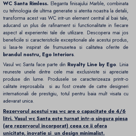
WC Santa Rimless.
Eleganta finisajului Marble, combinata
cu tehnologia de ultima generatie si atentia noastra la detalii,
transforma acest vas WC intr-un element central al baii tale,
aducand un plus de rafinament si functionalitate in fiecare
aspect al experientei tale de utilizare. Descopera mai jos
beneficiile si caracteristicile exceptionale ale acestui produs,
si lasa-te inspirat de frumusetea si calitatea oferite de
brandul nostru, Ego Interiors
.
Vasul wc Santa face parte din
Royalty Line by Ego
. Linia
reuneste unele dintre cele mai exclusiviste si apreciate
produse din lume. Produsele se caracterizeaza printr-o
calitate ireprosabila si au fost create de catre designeri
internationali de prestigiu, totul pentru baia mult visata cu
adevarat unica.
Rezervorul acestui vas wc are o capacitate de 4/6
litri.
Vasul wc Santa este turnat intr-o singura piesa
(are rezervorul incorporat) ceea ce ii ofera
unicitate, inovatie si un design minimalist.