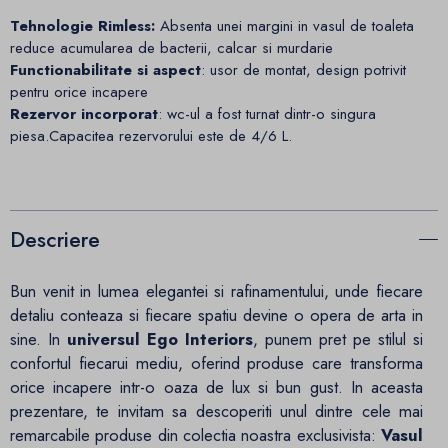
Tehnologie Rimless:
Absenta unei margini in vasul de toaleta
reduce acumularea de bacterii, calcar si murdarie
Functionabilitate si aspect
: usor de montat, design potrivit
pentru orice incapere
Rezervor incorporat
: wc-ul a fost turnat dintr-o singura
piesa.Capacitea rezervorului este de 4/6 L.
Descriere
Bun venit in lumea elegantei si rafinamentului, unde fiecare
detaliu conteaza si fiecare spatiu devine o opera de arta in
sine. In
universul Ego Interiors
, punem pret pe stilul si
confortul fiecarui mediu, oferind produse care transforma
orice incapere intr-o oaza de lux si bun gust. In aceasta
prezentare, te invitam sa descoperiti unul dintre cele mai
remarcabile produse din colectia noastra exclusivista:
Vasul