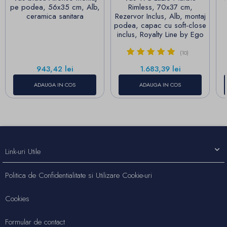
pe podea, 56x35 cm, Alb,
Rimless, 70x37 cm,
ceramica sanitara
Rezervor Inclus, Alb, montaj
podea, capac cu soft-close
inclus, Royalty Line by Ego
(10)
Pret
Pret
943,42 lei
1.683,39 lei
ADAUGA IN COS
ADAUGA IN COS
Link-uri Utile
Politica de Confidentialitate si Utilizare Cookie-uri
Cookies
Formular de contact