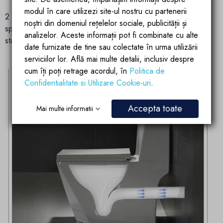
modul în care utilizezi site-ul nostru cu partenerii
2
- in perete -
in acest caz accesul se face prin partea din
noștri din domeniul rețelelor sociale, publicității și
spate a vasului wc conform schita acesta fiind montajul
analizelor. Aceste informații pot fi combinate cu alte
standard din fabrica.
date furnizate de tine sau colectate în urma utilizării
serviciilor lor. Află mai multe detalii, inclusiv despre
cum îți poți retrage acordul, în
Politica de
Confidentialitate si Utilizare Cookie-uri
.
Accepta toate
Mai multe informatii