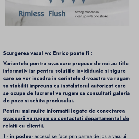
Scurgerea vasul wc Enrico poate fi :
Variantele pentru evacuare propuse de noi au titlu
informativ iar pentru solutiile invididuale si sigure
care se vor incadra in cerintele d-voastra va rugam
sa stabiliti impreuna cu instalatorul autorizat care
se ocupa de lucrare! va rugam sa consultati galeria
de poze si schita produsului.
Pentru mai multe informatii legate de conectarea
evacuarii va rugam sa contactati departamentul de
relatii cu clientii.
1 -
in podea
- accesul se face prin partea de jos a vasului