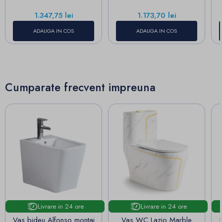
Pret
Pret
1.347,75 lei
1.173,70 lei
ADAUGA IN COS
ADAUGA IN COS
Cumparate frecvent impreuna
Livrare in 24 ore
Livrare in 24 ore
Vas bideu Alfonso montaj
Vas WC Lazio Marble