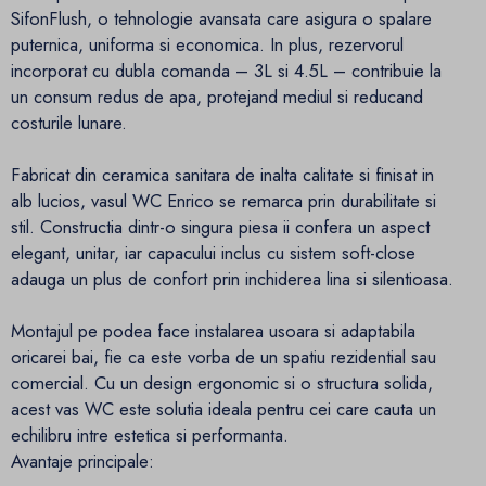
SifonFlush, o tehnologie avansata care asigura o spalare
puternica, uniforma si economica. In plus, rezervorul
incorporat cu dubla comanda – 3L si 4.5L – contribuie la
un consum redus de apa, protejand mediul si reducand
costurile lunare.
Fabricat din ceramica sanitara de inalta calitate si finisat in
alb lucios, vasul WC Enrico se remarca prin durabilitate si
stil. Constructia dintr-o singura piesa ii confera un aspect
elegant, unitar, iar capacului inclus cu sistem soft-close
adauga un plus de confort prin inchiderea lina si silentioasa.
Montajul pe podea face instalarea usoara si adaptabila
oricarei bai, fie ca este vorba de un spatiu rezidential sau
comercial. Cu un design ergonomic si o structura solida,
acest vas WC este solutia ideala pentru cei care cauta un
echilibru intre estetica si performanta.
Avantaje principale: