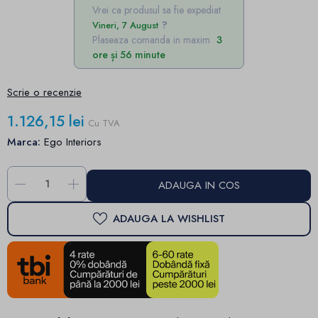
Vrei ca produsul sa fie expediat
Vineri, 7 August
Plaseaza comanda in maxim
3
ore și 56 minute
Scrie o recenzie
1.126,15 lei
Cu TVA
Marca:
Ego Interiors
-
+
ADAUGA IN COS
ADAUGA LA WISHLIST