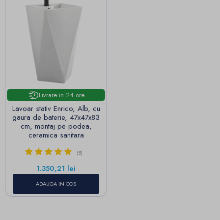
Livrare in 24 ore
Lavoar stativ Enrico, Alb, cu
gaura de baterie, 47x47x83
cm, montaj pe podea,
ceramica sanitara
(5)
Pret
1.350,21 lei
ADAUGA IN COS