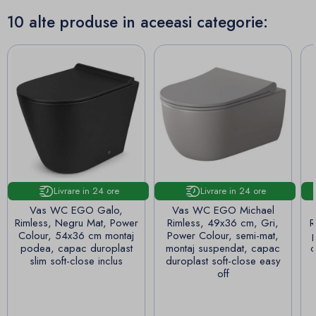
10 alte produse in aceeasi categorie:
Livrare in 24 ore
Livrare in 24 ore
Vas WC EGO Galo,
Vas WC EGO Michael
Rimless, Negru Mat, Power
Rimless, 49x36 cm, Gri,
R
Colour, 54x36 cm montaj
Power Colour, semi-mat,
podea, capac duroplast
montaj suspendat, capac
c
slim soft-close inclus
duroplast soft-close easy
off