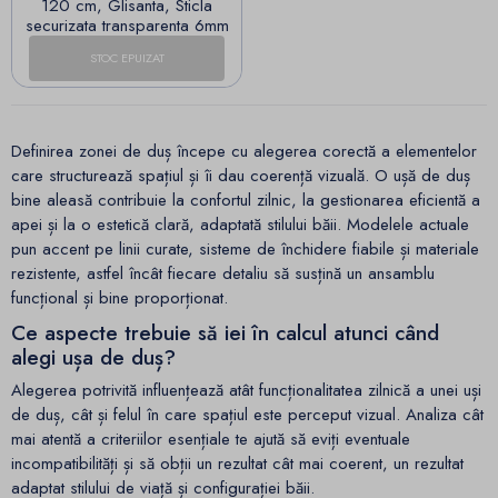
120 cm, Glisanta, Sticla
securizata transparenta 6mm
STOC EPUIZAT
Definirea zonei de duș începe cu alegerea corectă a elementelor
care structurează spațiul și îi dau coerență vizuală. O ușă de duș
bine aleasă contribuie la confortul zilnic, la gestionarea eficientă a
apei și la o estetică clară, adaptată stilului băii. Modelele actuale
pun accent pe linii curate, sisteme de închidere fiabile și materiale
rezistente, astfel încât fiecare detaliu să susțină un ansamblu
funcțional și bine proporționat.
Ce aspecte trebuie să iei în calcul atunci când
alegi ușa de duș?
Alegerea potrivită influențează atât funcționalitatea zilnică a unei uși
de duș, cât și felul în care spațiul este perceput vizual. Analiza cât
mai atentă a criteriilor esențiale te ajută să eviți eventuale
incompatibilități și să obții un rezultat cât mai coerent, un rezultat
adaptat stilului de viață și configurației băii.