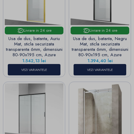
Livrare in 24 ore
Livrare in 24 ore
Usa de dus, batanta, Auriu
Usa de dus, batanta, Negru
Mat, sticla securizata
Mat, sticla securizata
transparenta 6mm, dimensiuni
transparenta 6mm, dimensiuni
80-90x195 cm, Azure
80-90x195 cm, Azure
Pret
Pret
1.542,13 lei
1.394,40 lei
VEZI VARIANTELE
VEZI VARIANTELE