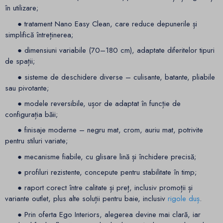
în utilizare;
● tratament Nano Easy Clean, care reduce depunerile și
simplifică întreținerea;
● dimensiuni variabile (70–180 cm), adaptate diferitelor tipuri
de spații;
● sisteme de deschidere diverse – culisante, batante, pliabile
sau pivotante;
● modele reversibile, ușor de adaptat în funcție de
configurația băii;
● finisaje moderne – negru mat, crom, auriu mat, potrivite
pentru stiluri variate;
● mecanisme fiabile, cu glisare lină și închidere precisă;
● profiluri rezistente, concepute pentru stabilitate în timp;
● raport corect între calitate și preț, inclusiv promoții și
variante outlet, plus alte soluții pentru baie, inclusiv
rigole duș
.
● Prin oferta Ego Interiors, alegerea devine mai clară, iar