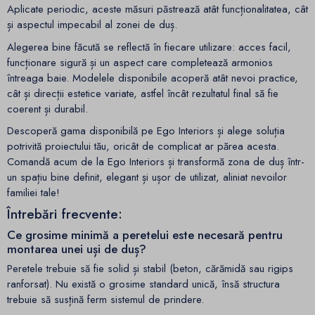
Aplicate periodic, aceste măsuri păstrează atât funcționalitatea, cât
și aspectul impecabil al zonei de duș.
Alegerea bine făcută se reflectă în fiecare utilizare: acces facil,
funcționare sigură și un aspect care completează armonios
întreaga baie. Modelele disponibile acoperă atât nevoi practice,
cât și direcții estetice variate, astfel încât rezultatul final să fie
coerent și durabil.
Descoperă gama disponibilă pe Ego Interiors și alege soluția
potrivită proiectului tău, oricât de complicat ar părea acesta.
Comandă acum de la Ego Interiors și transformă zona de duș într-
un spațiu bine definit, elegant și ușor de utilizat, aliniat nevoilor
familiei tale!
Întrebări frecvente:
Ce grosime minimă a peretelui este necesară pentru
montarea unei uși de duș?
Peretele trebuie să fie solid și stabil (beton, cărămidă sau rigips
ranforsat). Nu există o grosime standard unică, însă structura
trebuie să susțină ferm sistemul de prindere.