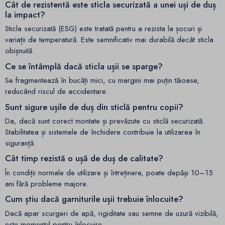
Cât de rezistentă este sticla securizată a unei uși de duș
la impact?
Sticla securizată (ESG) este tratată pentru a rezista la șocuri și
variații de temperatură. Este semnificativ mai durabilă decât sticla
obișnuită.
Ce se întâmplă dacă sticla ușii se sparge?
Se fragmentează în bucăți mici, cu margini mai puțin tăioase,
reducând riscul de accidentare.
Sunt sigure ușile de duș din sticlă pentru copii?
Da, dacă sunt corect montate și prevăzute cu sticlă securizată.
Stabilitatea și sistemele de închidere contribuie la utilizarea în
siguranță.
Cât timp rezistă o ușă de duș de calitate?
În condiții normale de utilizare și întreținere, poate depăși 10–15
ani fără probleme majore.
Cum știu dacă garniturile ușii trebuie înlocuite?
Dacă apar scurgeri de apă, rigiditate sau semne de uzură vizibilă,
este momentul pentru înlocuire.