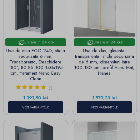
Livrare in 24 ore
Livrare in 24 ore
Usa de nisa EGO-24D, sticla
Usa de dus, glisanta,
securizata 6 mm,
transparenta, sticla securizata
Transparenta, Deschidere
de 6 mm, dimensiuni intre
180°, 80-85-100-140x195
100-180 cm, profil Auriu Mat,
cm, tratament Nano Easy
Hanes
Clean
(1)
Pret
Pret
1.391,50 lei
1.573,23 lei
VEZI VARIANTELE
VEZI VARIANTELE