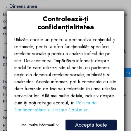
→ Dimensiunea
Măsurătorile corecte sunt fundamentale. Lățimea și înălțimea trebuie
Controlează-ți
corelate cu spațiul disponibil și cu zona de acces, astfel încât
confidențialitatea
utilizarea să fie confortabilă, fără restricții. Dimensiunea trebuie
raportată și la cea a unei
cădițe pentru duș
.
Utilizăm cookie-uri pentru a personaliza conținutul și
→ Montajul
reclamele, pentru a oferi funcționalități specifice
Tipul de instalare influențează atât stabilitatea, cât și aspectul final.
rețelelor sociale și pentru a analiza traficul de pe
Există uși de duș pentru montaj pe cădiță sau direct pe
site. De asemenea, împărtășim informații despre
pardoseală, fiecare cu cerințe specifice de aliniere și etanșare.
modul în care utilizezi site-ul nostru cu partenerii
→ Tipul cabinei (dreptunghiulară, semicirculară, walk-in)
FILTR
noștri din domeniul rețelelor sociale, publicității și
Forma unei
cabine duș
determină tipul de ușă de duș potrivit.
analizelor. Aceste informații pot fi combinate cu alte
Spațiile generoase permit soluții walk-in sau dreptunghiulare, în
date furnizate de tine sau colectate în urma utilizării
timp ce băile compacte beneficiază de variante semicirculare sau
serviciilor lor. Află mai multe detalii, inclusiv despre
pe colț.
cum îți poți retrage acordul, în
Politica de
→ Bugetul
Confidentialitate si Utilizare Cookie-uri
.
Intervalul de preț variază în funcție de materiale, sisteme de
Accepta toate
prindere și finisaje. Este important să fie stabilit de la început
Mai multe informatii
pentru a filtra opțiunile relevante. De asemenea, există și varianta