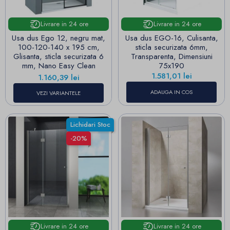
Livrare in 24 ore
Livrare in 24 ore
Usa dus Ego 12, negru mat,
Usa dus EGO-16, Culisanta,
100-120-140 x 195 cm,
sticla securizata 6mm,
Glisanta, sticla securizata 6
Transparenta, Dimensiuni
mm, Nano Easy Clean
75x190
Pret
1.581,01 lei
Pret
1.160,39 lei
ADAUGA IN COS
VEZI VARIANTELE
Lichidari Stoc
-20%
Livrare in 24 ore
Livrare in 24 ore