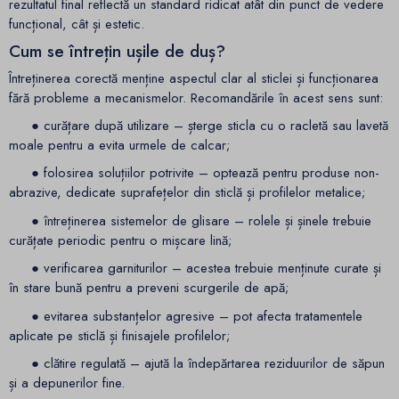
rezultatul final reflectă un standard ridicat atât din punct de vedere
funcțional, cât și estetic.
Cum se întrețin ușile de duș?
Întreținerea corectă menține aspectul clar al sticlei și funcționarea
fără probleme a mecanismelor. Recomandările în acest sens sunt:
● curățare după utilizare – șterge sticla cu o racletă sau lavetă
moale pentru a evita urmele de calcar;
● folosirea soluțiilor potrivite – optează pentru produse non-
abrazive, dedicate suprafețelor din sticlă și profilelor metalice;
● întreținerea sistemelor de glisare – rolele și șinele trebuie
curățate periodic pentru o mișcare lină;
● verificarea garniturilor – acestea trebuie menținute curate și
în stare bună pentru a preveni scurgerile de apă;
● evitarea substanțelor agresive – pot afecta tratamentele
aplicate pe sticlă și finisajele profilelor;
● clătire regulată – ajută la îndepărtarea reziduurilor de săpun
și a depunerilor fine.