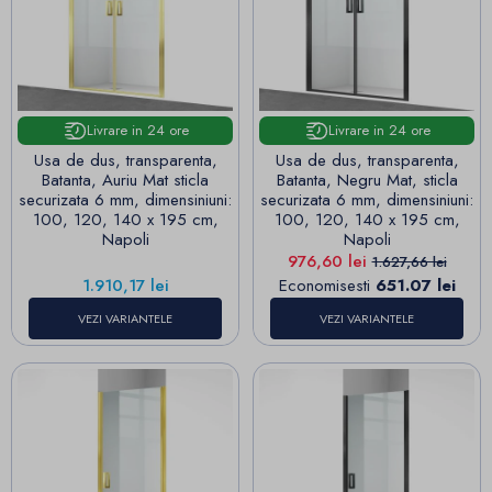
Livrare in 24 ore
Livrare in 24 ore
Usa de dus, transparenta,
Usa de dus, transparenta,
Batanta, Auriu Mat sticla
Batanta, Negru Mat, sticla
securizata 6 mm, dimensiniuni:
securizata 6 mm, dimensiniuni:
100, 120, 140 x 195 cm,
100, 120, 140 x 195 cm,
Napoli
Napoli
Pret
Pret de baza
976,60 lei
1.627,66 lei
Pret
1.910,17 lei
Economisesti
651.07 lei
VEZI VARIANTELE
VEZI VARIANTELE