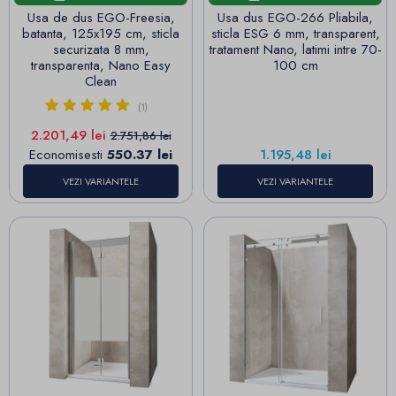
Usa de dus EGO-Freesia,
Usa dus EGO-266 Pliabila,
batanta, 125x195 cm, sticla
sticla ESG 6 mm, transparent,
securizata 8 mm,
tratament Nano, latimi intre 70-
transparenta, Nano Easy
100 cm
Clean
(1)
Pret
Pret de baza
2.201,49 lei
2.751,86 lei
Pret
Economisesti
550.37 lei
1.195,48 lei
VEZI VARIANTELE
VEZI VARIANTELE