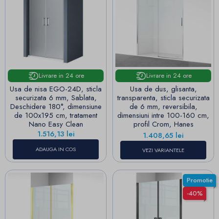
Livrare in 24 ore
Livrare in 24 ore
Usa de nisa EGO-24D, sticla
Usa de dus, glisanta,
securizata 6 mm, Sablata,
transparenta, sticla securizata
Deschidere 180°, dimensiune
de 6 mm, reversibila,
de 100x195 cm, tratament
dimensiuni intre 100-160 cm,
Nano Easy Clean
profil Crom, Hanes
Pret
1.516,13 lei
Pret
1.408,65 lei
ADAUGA IN COS
VEZI VARIANTELE
Promotie
-40%