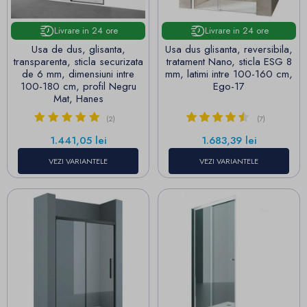
Livrare in 24 ore
Livrare in 24 ore
Usa de dus, glisanta,
Usa dus glisanta, reversibila,
transparenta, sticla securizata
tratament Nano, sticla ESG 8
de 6 mm, dimensiuni intre
mm, latimi intre 100-160 cm,
100-180 cm, profil Negru
Ego-17
Mat, Hanes
(2)
(7)
Pret
Pret
1.441,05 lei
1.683,39 lei
VEZI VARIANTELE
VEZI VARIANTELE