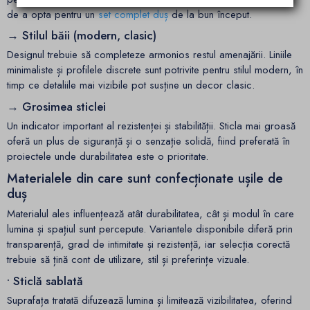
de a opta pentru un
set complet duș
de la bun început.
→ Stilul băii (modern, clasic)
Designul trebuie să completeze armonios restul amenajării. Liniile
minimaliste și profilele discrete sunt potrivite pentru stilul modern, în
timp ce detaliile mai vizibile pot susține un decor clasic.
→ Grosimea sticlei
Un indicator important al rezistenței și stabilității. Sticla mai groasă
oferă un plus de siguranță și o senzație solidă, fiind preferată în
proiectele unde durabilitatea este o prioritate.
Materialele din care sunt confecționate ușile de
duș
Materialul ales influențează atât durabilitatea, cât și modul în care
lumina și spațiul sunt percepute. Variantele disponibile diferă prin
transparență, grad de intimitate și rezistență, iar selecția corectă
trebuie să țină cont de utilizare, stil și preferințe vizuale.
• Sticlă sablată
Suprafața tratată difuzează lumina și limitează vizibilitatea, oferind