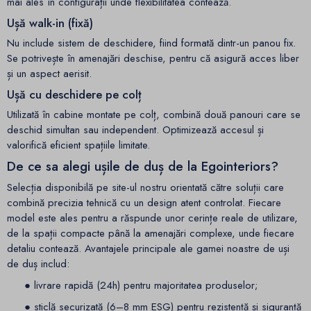
mai ales în configurații unde flexibilitatea contează.
Ușă walk-in (fixă)
Nu include sistem de deschidere, fiind formată dintr-un panou fix.
Se potrivește în amenajări deschise, pentru că asigură acces liber
și un aspect aerisit.
Ușă cu deschidere pe colț
Utilizată în cabine montate pe colț, combină două panouri care se
deschid simultan sau independent. Optimizează accesul și
valorifică eficient spațiile limitate.
De ce sa alegi ușile de duș de la Egointeriors?
Selecția disponibilă pe site-ul nostru orientată către soluții care
combină precizia tehnică cu un design atent controlat. Fiecare
model este ales pentru a răspunde unor cerințe reale de utilizare,
de la spații compacte până la amenajări complexe, unde fiecare
detaliu contează. Avantajele principale ale gamei noastre de uși
de duș includ:
● livrare rapidă (24h) pentru majoritatea produselor;
● sticlă securizată (6–8 mm ESG) pentru rezistență și siguranță