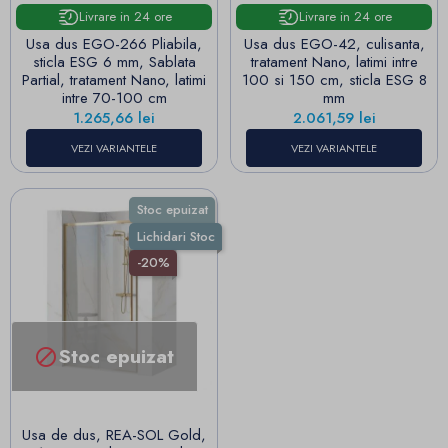
Livrare in 24 ore
Livrare in 24 ore
Usa dus EGO-266 Pliabila,
Usa dus EGO-42, culisanta,
sticla ESG 6 mm, Sablata
tratament Nano, latimi intre
Partial, tratament Nano, latimi
100 si 150 cm, sticla ESG 8
intre 70-100 cm
mm
Pret
Pret
1.265,66 lei
2.061,59 lei
VEZI VARIANTELE
VEZI VARIANTELE
Stoc epuizat
Lichidari Stoc
-20%
Stoc epuizat

Usa de dus, REA-SOL Gold,