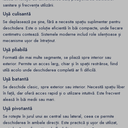
sanitare și frecvența utilizării.
Ușă culisantă
Se deplasează pe șine, fără a necesita spațiu suplimentar pentru
deschidere. Este o soluție eficientă în băi compacte, unde fiecare
centimetru contează. Sistemele moderne includ role silențioase și
mecanisme ușor de întreținut.
Ușă pliabilă
Formată din mai multe segmente, se pliază spre interior sau
exterior. Permite un acces larg, chiar și în spații restrânse, fiind
utilă acolo unde deschiderea completă ar fi dificilă.
Ușă batantă
Se deschide clasic, spre exterior sau interior. Necesită spațiu liber
în față, dar oferă acces rapid și o utilizare intuitivă. Este frecvent
aleasă în băi medii sau mari.
Ușă pivotantă
Se rotește în jurul unui ax central sau lateral, ceea ce permite
deschiderea în ambele direcții. Este practică și ușor de utilizat,