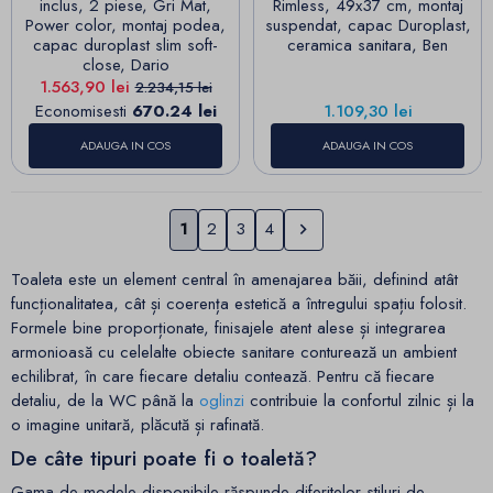
inclus, 2 piese, Gri Mat,
Rimless, 49x37 cm, montaj
Power color, montaj podea,
suspendat, capac Duroplast,
capac duroplast slim soft-
ceramica sanitara, Ben
close, Dario
Pret
Pret de baza
1.563,90 lei
2.234,15 lei
Pret
Economisesti
670.24 lei
1.109,30 lei
ADAUGA IN COS
ADAUGA IN COS
Urmatorul
1
2
3
4

Toaleta este un element central în amenajarea băii, definind atât
funcționalitatea, cât și coerența estetică a întregului spațiu folosit.
Formele bine proporționate, finisajele atent alese și integrarea
armonioasă cu celelalte obiecte sanitare conturează un ambient
echilibrat, în care fiecare detaliu contează. Pentru că fiecare
detaliu, de la WC până la
oglinzi
contribuie la confortul zilnic și la
o imagine unitară, plăcută și rafinată.
De câte tipuri poate fi o toaletă?
Gama de modele disponibile răspunde diferitelor stiluri de