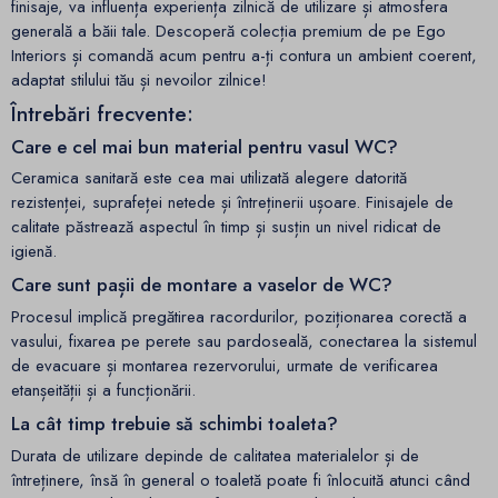
finisaje, va influența experiența zilnică de utilizare și atmosfera
generală a băii tale. Descoperă colecția premium de pe Ego
Interiors și comandă acum pentru a-ți contura un ambient coerent,
adaptat stilului tău și nevoilor zilnice!
Întrebări frecvente:
Care e cel mai bun material pentru vasul WC?
Ceramica sanitară este cea mai utilizată alegere datorită
rezistenței, suprafeței netede și întreținerii ușoare. Finisajele de
calitate păstrează aspectul în timp și susțin un nivel ridicat de
igienă.
Care sunt pașii de montare a vaselor de WC?
Procesul implică pregătirea racordurilor, poziționarea corectă a
vasului, fixarea pe perete sau pardoseală, conectarea la sistemul
de evacuare și montarea rezervorului, urmate de verificarea
etanșeității și a funcționării.
La cât timp trebuie să schimbi toaleta?
Durata de utilizare depinde de calitatea materialelor și de
întreținere, însă în general o toaletă poate fi înlocuită atunci când