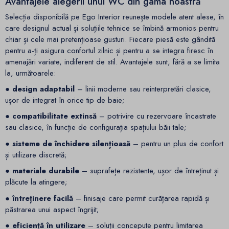
Avantajele alegerii unui WC din gama noastră
Selecția disponibilă pe Ego Interior reunește modele atent alese, în
care designul actual și soluțiile tehnice se îmbină armonios pentru
chiar și cele mai pretențioase gusturi. Fiecare piesă este gândită
pentru a-ți asigura confortul zilnic și pentru a se integra firesc în
amenajări variate, indiferent de stil. Avantajele sunt, fără a se limita
la, următoarele:
● design adaptabil
– linii moderne sau reinterpretări clasice,
ușor de integrat în orice tip de baie;
● compatibilitate extinsă
– potrivire cu rezervoare încastrate
sau clasice, în funcție de configurația spațiului băii tale;
● sisteme de închidere silențioasă
– pentru un plus de confort
și utilizare discretă;
● materiale durabile
– suprafețe rezistente, ușor de întreținut și
plăcute la atingere;
● întreținere facilă
– finisaje care permit curățarea rapidă și
păstrarea unui aspect îngrijit;
● eficiență în utilizare
– soluții concepute pentru limitarea