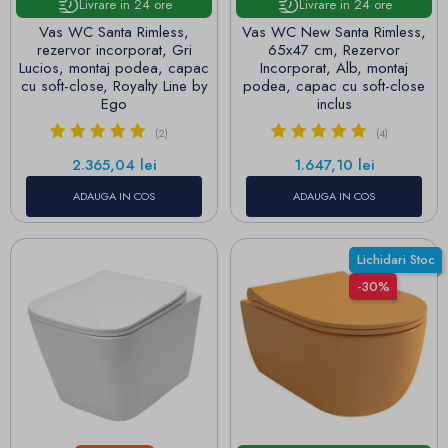
Livrare in 24 ore
Livrare in 24 ore
Vas WC Santa Rimless,
Vas WC New Santa Rimless,
rezervor incorporat, Gri
65x47 cm, Rezervor
Lucios, montaj podea, capac
Incorporat, Alb, montaj
cu soft-close, Royalty Line by
podea, capac cu soft-close
Ego
inclus
(2)
(4)
Pret
Pret
2.365,04 lei
1.647,10 lei
ADAUGA IN COS
ADAUGA IN COS
Lichidari Stoc
-30%