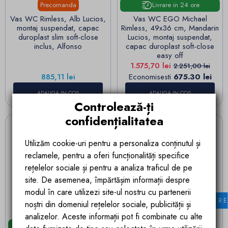
Precomanda
Livrare in 24 ore
Vas WC Rimless, Alb Lucios,
Vas WC EGO Michael
montaj suspendat, capac
Rimless, 49x36 cm, Mandarin
duroplast slim soft-close
Lucios, montaj suspendat,
inclus, Alfonso
capac duroplast soft-close
easy off
Pret
Pret de baza
1.575,70 lei
2.251,00 lei
Pret
885,11 lei
Economisesti
675.30 lei
ADAUGA IN COS
ADAUGA IN COS
Controlează-ți
confidențialitatea
Utilizăm cookie-uri pentru a personaliza conținutul și
reclamele, pentru a oferi funcționalități specifice
rețelelor sociale și pentru a analiza traficul de pe
site. De asemenea, împărtășim informații despre
modul în care utilizezi site-ul nostru cu partenerii
FILTR
noștri din domeniul rețelelor sociale, publicității și
analizelor. Aceste informații pot fi combinate cu alte
Precomanda
Livrare in 24 ore