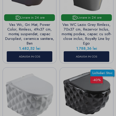
Livrare in 24 ore
Livrare in 24 ore
Vas Wc, Gri Mat, Power
Vas WC Lazio Grey Rimless,
Color, Rimless, 49x37 cm,
70x37 cm, Rezervor Inclus,
montaj suspendat, capac
montaj podea, capac cu soft-
Duroplast, ceramica sanitara,
close inclus, Royalty Line by
Ben
Ego
Pret
Pret
1.482,52 lei
1.788,36 lei
ADAUGA IN COS
ADAUGA IN COS
Lichidari Stoc
-40%