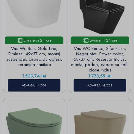
Livrare in 24 ore
Livrare in 24 ore
Vas Wc Ben, Gold Line,
Vas WC Enrico, SifonFlush,
Rimless, 49x37 cm, montaj
Negru Mat, Power color,
suspendat, capac Duroplast,
68x37 cm, Rezervor Inclus,
ceramica sanitara
montaj podea, capac cu soft-
close inclus
Pret
Pret
1.509,74 lei
1.773,55 lei
ADAUGA IN COS
ADAUGA IN COS