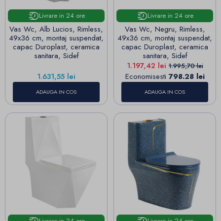
Livrare in 24 ore
Livrare in 24 ore
Vas Wc, Alb Lucios, Rimless,
Vas Wc, Negru, Rimless,
49x36 cm, montaj suspendat,
49x36 cm, montaj suspendat,
capac Duroplast, ceramica
capac Duroplast, ceramica
sanitara, Sidef
sanitara, Sidef
Pret
Pret de baza
1.197,42 lei
1.995,70 lei
Pret
1.631,55 lei
Economisesti
798.28 lei
ADAUGA IN COS
ADAUGA IN COS
Livrare in 24 ore
Livrare in 24 ore