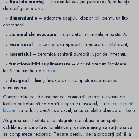
→ tipul de montaj
– suspendat sau pe pardoseală, în funcție
de configurația băii;
→ dimensiunile
– adaptate spațiului disponibil, pentru un flux
confortabil;
→ sistemul de evacuare
– compatibil cu instalația existentă;
→ rezervorul
– încastrat sau aparent, în acord cu stilul dorit;
→ materialul
– ceramică sanitară durabilă, ușor de întreținut;
→ funcționalități suplimentare
– opțiuni precum închidere
lentă sau funcție de
bideuri
;
→ designul
– linii și finisaje care completează armonios
amenajarea.
Compatibilitatea, de asemenea, contează, pentru că vasul de
toaleta ar trebui să se poată integra cu lavoarul, cu
bateriile pentru
lavoar
, cu bideul, dacă este cazul, și cu celelalte obiecte din baie.
Alegerea unei toalete bine integrate contribuie la un spațiu
echilibrat, în care funcționalitatea și estetica ajung să susțină și să
se completeze reciproc. Fiecare detaliu, de la proporții până la