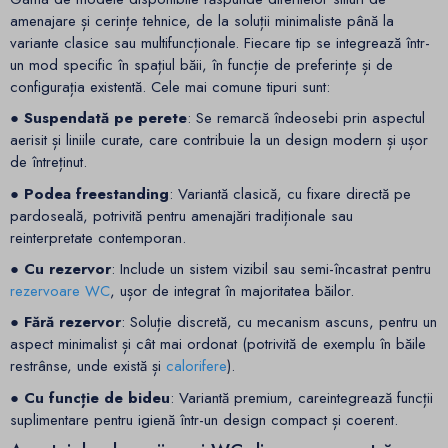
amenajare și cerințe tehnice, de la soluții minimaliste până la
variante clasice sau multifuncționale. Fiecare tip se integrează într-
un mod specific în spațiul băii, în funcție de preferințe și de
configurația existentă. Cele mai comune tipuri sunt:
● Suspendată pe perete
: Se remarcă îndeosebi prin aspectul
aerisit și liniile curate, care contribuie la un design modern și ușor
de întreținut.
● Podea freestanding
: Variantă clasică, cu fixare directă pe
pardoseală, potrivită pentru amenajări tradiționale sau
reinterpretate contemporan.
● Cu rezervor
: Include un sistem vizibil sau semi-încastrat pentru
rezervoare WC
, ușor de integrat în majoritatea băilor.
● Fără rezervor
: Soluție discretă, cu mecanism ascuns, pentru un
aspect minimalist și cât mai ordonat (potrivită de exemplu în băile
restrânse, unde există și
calorifere
).
● Cu funcție de bideu
: Variantă premium, careintegrează funcții
suplimentare pentru igienă într-un design compact și coerent.