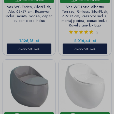
Vas WC Enrico, SifonFlush,
Vas WC Lazio Albastru
Alb, 68x37 cm, Rezervor
Terrazo, Rimless, SifonFlush,
Inclus, montaj podea, capac
69x39 cm, Rezervor Inclus,
cu soft-close inclus
montaj podea, capac inclus,
Royalty Line by Ego
(1)
Pret
Pret
1.126,15 lei
2.016,44 lei
ADAUGA IN COS
ADAUGA IN COS