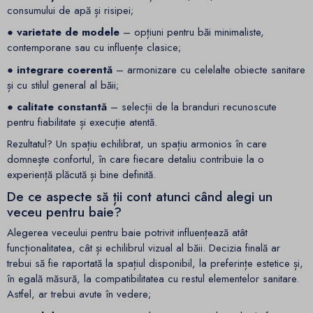
consumului de apă și risipei;
● varietate de modele
– opțiuni pentru băi minimaliste,
contemporane sau cu influențe clasice;
● integrare coerentă
– armonizare cu celelalte obiecte sanitare
și cu stilul general al băii;
● calitate constantă
– selecții de la branduri recunoscute
pentru fiabilitate și execuție atentă.
Rezultatul? Un spațiu echilibrat, un spațiu armonios în care
domnește confortul, în care fiecare detaliu contribuie la o
experiență plăcută și bine definită.
De ce aspecte să ții cont atunci când alegi un
veceu pentru baie?
Alegerea veceului pentru baie potrivit influențează atât
funcționalitatea, cât și echilibrul vizual al băii. Decizia finală ar
trebui să fie raportată la spațiul disponibil, la preferințe estetice și,
în egală măsură, la compatibilitatea cu restul elementelor sanitare.
Astfel, ar trebui avute în vedere;