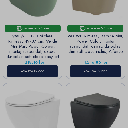
Livrare in 24 ore
Livrare in 24 ore
Vas WC EGO Michael
Vas WC Rimless, Jasmine Mat,
Rimless, 49x37 cm, Verde
Power Color, montaj
Mint Mat, Power Colour,
suspendat, capac duroplast
montaj suspendat, capac
slim soft-close inclus, Alfonso
duroplast soft-close easy off
Pret
Pret
1.218,16 lei
1.216,86 lei
ADAUGA IN COS
ADAUGA IN COS