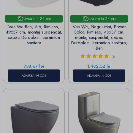
Livrare in 24 ore
Livrare in 24 ore
Vas Wc Ben, Alb, Rimless,
Vas Wc, Negru Mat, Power
49x37 cm, montaj suspendat,
Color, Rimless, 49x37 cm,
capac Duroplast, ceramica
montaj suspendat, capac
sanitara
Duroplast, ceramica sanitara,
Ben
(1)
Pret
Pret
738,67 lei
1.482,52 lei
ADAUGA IN COS
ADAUGA IN COS