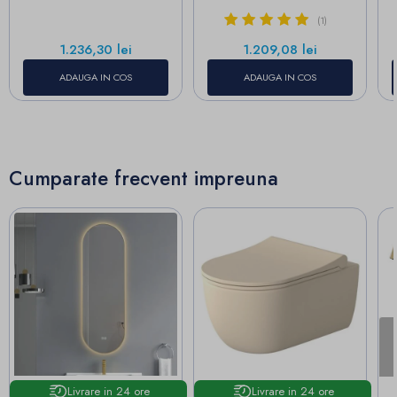
(1)
Pret
Pret
1.236,30 lei
1.209,08 lei
ADAUGA IN COS
ADAUGA IN COS
Cumparate frecvent impreuna
Livrare in 24 ore
Livrare in 24 ore