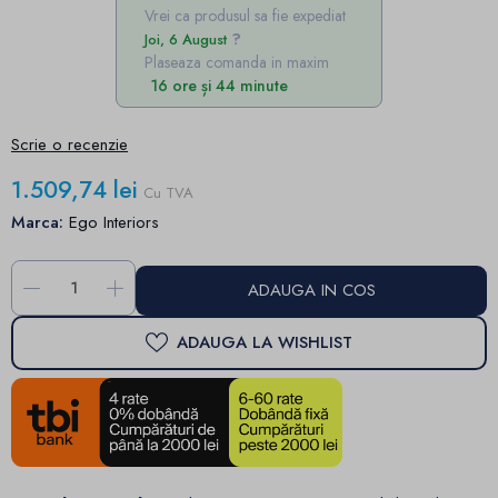
Vrei ca produsul sa fie expediat
Joi, 6 August
Plaseaza comanda in maxim
16 ore și 44 minute
Scrie o recenzie
1.509,74 lei
Cu TVA
Marca:
Ego Interiors
-
+
ADAUGA IN COS
ADAUGA LA WISHLIST