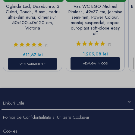
Oglinda Led, Dezaburire, 3
Vas WC EGO Michael
Ba
Culori, Touch, 5 mm, cadru
Rimless, 49x37 cm, Jasmine
ultra-slim auriu, dimensiuni
semi-mat, Power Colour,
50x100-40x120 cm,
montaj suspendat, capac
Victoria
duroplast soft-close easy
off
(1)
(1)
Pret
1.209,08 lei
Pret
611,67 lei
ADAUGA IN COS
VEZI VARIANTELE
Link-uri Utile
Politica de Confidentialitate si Utilizare Cookie-uri
Cookies