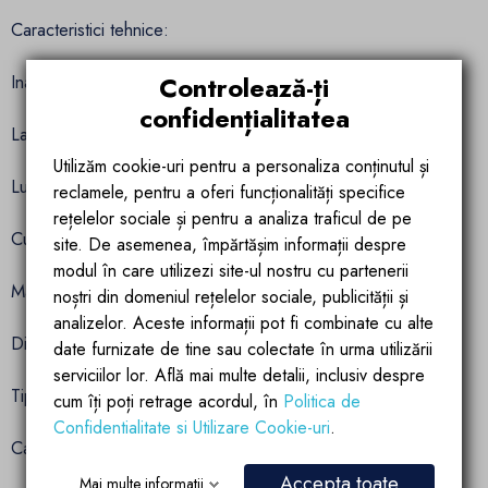
Caracteristici tehnice:
Controlează-ți
Inaltime: 37 cm
confidențialitatea
Latime: 37 cm
Utilizăm cookie-uri pentru a personaliza conținutul și
Lungime: 49 cm
reclamele, pentru a oferi funcționalități specifice
rețelelor sociale și pentru a analiza traficul de pe
Culoare: Alb Auriu Lucios cu dunga Gold Line
site. De asemenea, împărtășim informații despre
modul în care utilizezi site-ul nostru cu partenerii
Material: Ceramica sanitara
noștri din domeniul rețelelor sociale, publicității și
analizelor. Aceste informații pot fi combinate cu alte
Distanta montare: 18 cm
date furnizate de tine sau colectate în urma utilizării
serviciilor lor. Află mai multe detalii, inclusiv despre
Tip montaj: Suspendat
cum îți poți retrage acordul, în
Politica de
Confidentialitate si Utilizare Cookie-uri
.
Capac inclus: Da, din duroplast alb rezistent la zgarieturi
Accepta toate
Mai multe informatii