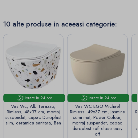
10 alte produse in aceeasi categorie:
Livrare in 24 ore
Livrare in 24 ore
Vas Wc, Alb Terazzo,
Vas WC EGO Michael
Rimless, 48x37 cm, montaj
Rimless, 49x37 cm, Jasmine
R
suspendat, capac Duroplast
semi-mat, Power Colour,
slim, ceramica sanitara, Ben
montaj suspendat, capac
duroplast soft-close easy
c
off