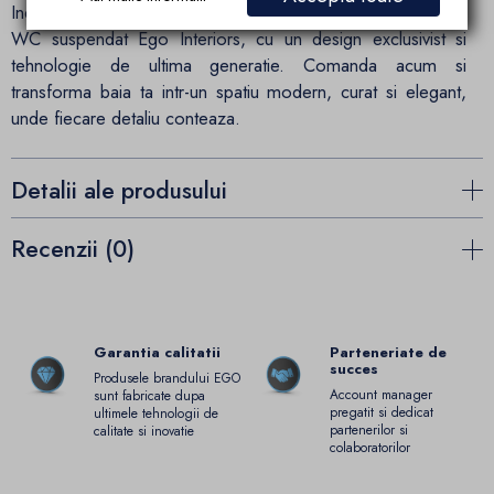
Indrazneste sa aduci rafinamentul in baia ta alegand vasul
WC suspendat Ego Interiors, cu un design exclusivist si
tehnologie de ultima generatie. Comanda acum si
transforma baia ta intr-un spatiu modern, curat si elegant,
unde fiecare detaliu conteaza.
Detalii ale produsului
Recenzii (0)
Garantia calitatii
Parteneriate de
succes
Produsele brandului EGO
Account manager
sunt fabricate dupa
pregatit si dedicat
ultimele tehnologii de
partenerilor si
calitate si inovatie
colaboratorilor