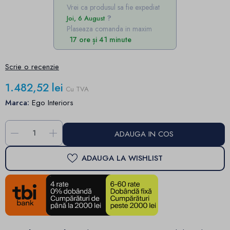
Vrei ca produsul sa fie expediat
Joi, 6 August
Plaseaza comanda in maxim
17 ore și 41 minute
Scrie o recenzie
1.482,52 lei
Cu TVA
Marca:
Ego Interiors
-
+
ADAUGA IN COS
ADAUGA LA WISHLIST