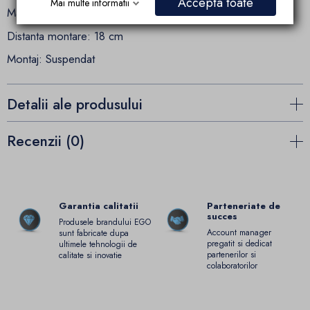
Accepta toate
Mai multe informatii
Material: ceramica sanitara
Distanta montare: 18 cm
Montaj: Suspendat
Detalii ale produsului
Recenzii (0)
Garantia calitatii
Parteneriate de
succes
Produsele brandului EGO
Account manager
sunt fabricate dupa
pregatit si dedicat
ultimele tehnologii de
partenerilor si
calitate si inovatie
colaboratorilor