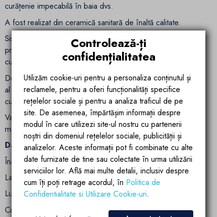
curățenie impecabilă în baia dvs.
A fost realizat din ceramică sanitară de înaltă calitate.
Sistemul inovator
RIMLESS
este răspunsul la toate
Controlează-ți
problemele dvs. existente legate de menținerea igienei,
confidențialitatea
curățeniei și esteticii în baie.
Designul vasul wc asigură un flux liber de apă în fiecare colț
Utilizăm cookie-uri pentru a personaliza conținutul și
al bolului, garantând o igienă completă de utilizare și o
reclamele, pentru a oferi funcționalități specifice
curățenie impecabilă în baia dvs.
rețelelor sociale și pentru a analiza traficul de pe
site. De asemenea, împărtășim informații despre
Vas wc prevazut cu capac din duroplast de culoarea gri
modul în care utilizezi site-ul nostru cu partenerii
mat, care este extrem de rezistent la zgarieturi.
noștri din domeniul rețelelor sociale, publicității și
Date tehnice:
analizelor. Aceste informații pot fi combinate cu alte
date furnizate de tine sau colectate în urma utilizării
Înălțime: 37 cm
serviciilor lor. Află mai multe detalii, inclusiv despre
Latime 37 cm
cum îți poți retrage acordul, în
Politica de
Lungime: 49 cm
Confidentialitate si Utilizare Cookie-uri
.
Culoare : Gri Mat