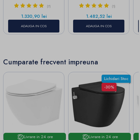
(7)
(1)
Pret
Pret
1.330,90 lei
1.482,52 lei
ADAUGA IN COS
ADAUGA IN COS
Cumparate frecvent impreuna
Lichidari Stoc
-30%
Livrare in 24 ore
Livrare in 24 ore