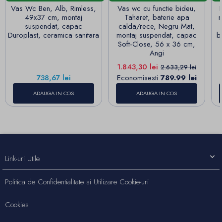
Vas Wc Ben, Alb, Rimless,
Vas wc cu functie bideu,
49x37 cm, montaj
Taharet, baterie apa
m
suspendat, capac
calda/rece, Negru Mat,
Duroplast, ceramica sanitara
montaj suspendat, capac
b
Soft-Close, 56 x 36 cm,
Angi
Pret
Pret de baza
1.843,30 lei
2.633,29 lei
Pret
738,67 lei
Economisesti
789.99 lei
ADAUGA IN COS
ADAUGA IN COS
Link-uri Utile
Politica de Confidentialitate si Utilizare Cookie-uri
Cookies