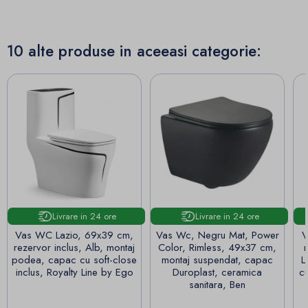
10 alte produse in aceeasi categorie:
Livrare in 24 ore
Livrare in 24 ore
Vas WC Lazio, 69x39 cm,
Vas Wc, Negru Mat, Power
V
rezervor inclus, Alb, montaj
Color, Rimless, 49x37 cm,
podea, capac cu soft-close
montaj suspendat, capac
L
inclus, Royalty Line by Ego
Duroplast, ceramica
cu
sanitara, Ben