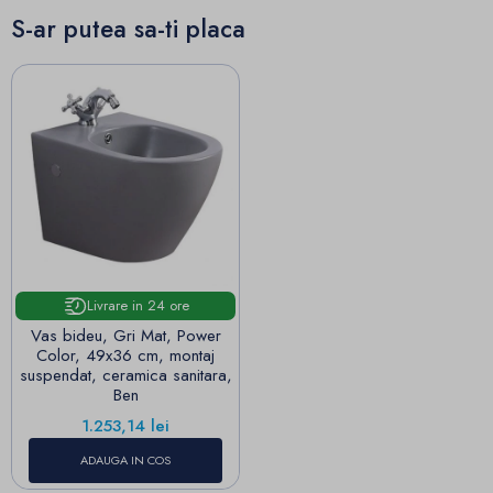
S-ar putea sa-ti placa
Livrare in 24 ore
Vas bideu, Gri Mat, Power
Color, 49x36 cm, montaj
suspendat, ceramica sanitara,
Ben
Pret
1.253,14 lei
ADAUGA IN COS