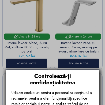
Livrare in 24 ore
Livrare in 24 ore
Baterie lavoar Alano, Auriu
Baterie lavoar Pepe cu
Mat, inaltime 30.9 cm, montaj
senzor, Crom, montaj pe
pe blat
lavoar, alimentare cu baterii
Pret
Pret
795,69 lei
864,37 lei
ADAUGA IN COS
ADAUGA IN COS
Controlează-ți
confidențialitatea
Utilizăm cookie-uri pentru a personaliza conținutul și
reclamele, pentru a oferi funcționalități specifice
rețelelor sociale și pentru a analiza traficul de pe