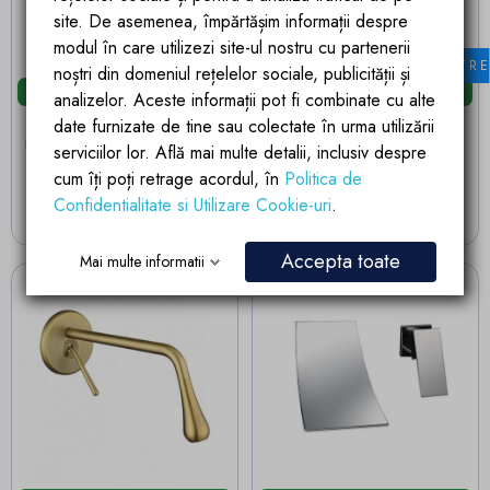
site. De asemenea, împărtășim informații despre
modul în care utilizezi site-ul nostru cu partenerii
FILTR
noștri din domeniul rețelelor sociale, publicității și
Livrare in 24 ore
Livrare in 24 ore
analizelor. Aceste informații pot fi combinate cu alte
Baterie lavoar Lost, Crom,
Baterie lavoar Lost , Negru
date furnizate de tine sau colectate în urma utilizării
perlator aer, montaj incastrat
mat, perlator aer, montaj
serviciilor lor. Află mai multe detalii, inclusiv despre
in perete
incastrat in perete
cum îți poți retrage acordul, în
Politica de
Pret
Pret
704,98 lei
732,19 lei
Confidentialitate si Utilizare Cookie-uri
.
ADAUGA IN COS
ADAUGA IN COS
Accepta toate
Mai multe informatii