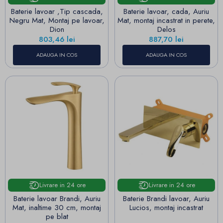
Baterie lavoar ,Tip cascada,
Baterie lavoar, cada, Auriu
Negru Mat, Montaj pe lavoar,
Mat, montaj incastrat in perete,
Dion
Delos
Pret
Pret
803,46 lei
887,70 lei
ADAUGA IN COS
ADAUGA IN COS
Livrare in 24 ore
Livrare in 24 ore
Baterie lavoar Brandi, Auriu
Baterie Brandi lavoar, Auriu
Mat, inaltime 30 cm, montaj
Lucios, montaj incastrat
pe blat