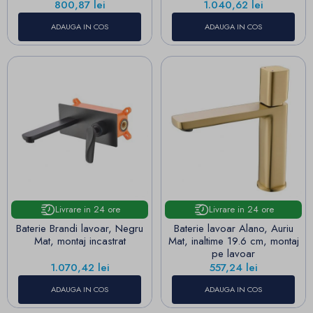
Pret
Pret
800,87 lei
1.040,62 lei
ADAUGA IN COS
ADAUGA IN COS
Livrare in 24 ore
Livrare in 24 ore
Baterie Brandi lavoar, Negru
Baterie lavoar Alano, Auriu
Mat, montaj incastrat
Mat, inaltime 19.6 cm, montaj
pe lavoar
Pret
Pret
1.070,42 lei
557,24 lei
ADAUGA IN COS
ADAUGA IN COS