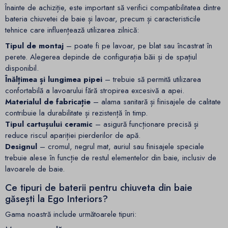
Înainte de achiziție, este important să verifici compatibilitatea dintre
bateria chiuvetei de baie și lavoar, precum și caracteristicile
tehnice care influențează utilizarea zilnică:
Tipul de montaj
– poate fi pe lavoar, pe blat sau încastrat în
perete. Alegerea depinde de configurația băii și de spațiul
disponibil.
Înălțimea și lungimea pipei
– trebuie să permită utilizarea
confortabilă a lavoarului fără stropirea excesivă a apei.
Materialul de fabricație
– alama sanitară și finisajele de calitate
contribuie la durabilitate și rezistență în timp.
Tipul cartușului ceramic
– asigură funcționare precisă și
reduce riscul apariției pierderilor de apă.
Designul
– cromul, negrul mat, auriul sau finisajele speciale
trebuie alese în funcție de restul elementelor din baie, inclusiv de
lavoarele de baie.
Ce tipuri de baterii pentru chiuveta din baie
găsești la Ego Interiors?
Gama noastră include următoarele tipuri: