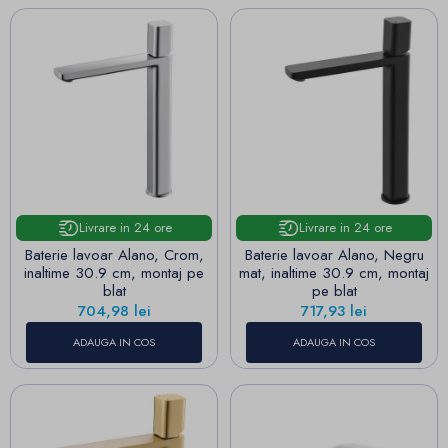
Livrare in 24 ore
Livrare in 24 ore
Baterie lavoar Alano, Crom,
Baterie lavoar Alano, Negru
inaltime 30.9 cm, montaj pe
mat, inaltime 30.9 cm, montaj
blat
pe blat
Pret
Pret
704,98 lei
717,93 lei
ADAUGA IN COS
ADAUGA IN COS