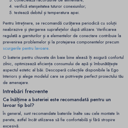
conectează racordurile de alimentare;
verifică etanșeitatea tuturor conexiunilor;
testează debitul și temperatura apei.
Pentru întreținere, se recomandă curățarea periodică cu soluții
neabrazive și ștergerea suprafețelor după utilizare. Verificarea
regulată a garniturilor și a elementelor de conectare contribuie la
prevenirea problemelor și la protejarea componentelor precum
scurgerile pentru lavoare
.
O baterie pentru chiuveta din baie bine aleasă îți asigură confortul
zilnic, optimizează eficiența consumului de apă și îmbunătățește
aspectul estetic al băii. Descoperă colecțiile disponibile la Ego
Interiors și alege modelul care se potrivește perfect proiectului tău
de amenajare.
Intrebări frecvente
Ce înălțime a bateriei este recomandată pentru un
lavoar tip bol?
În general, sunt recomandate bateriile înalte sau cele montate în
perete, astfel încât utilizarea să fie confortabilă și fără stropire
excesivă.