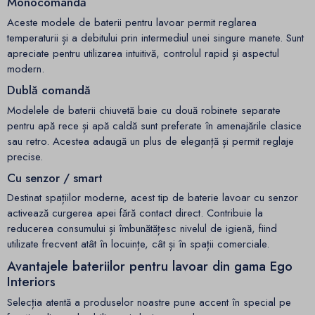
Monocomandă
Aceste modele de baterii pentru lavoar permit reglarea
temperaturii și a debitului prin intermediul unei singure manete. Sunt
apreciate pentru utilizarea intuitivă, controlul rapid și aspectul
modern.
Dublă comandă
Modelele de baterii chiuvetă baie cu două robinete separate
pentru apă rece și apă caldă sunt preferate în amenajările clasice
sau retro. Acestea adaugă un plus de eleganță și permit reglaje
precise.
Cu senzor / smart
Destinat spațiilor moderne, acest tip de baterie lavoar cu senzor
activează curgerea apei fără contact direct. Contribuie la
reducerea consumului și îmbunătățesc nivelul de igienă, fiind
utilizate frecvent atât în locuințe, cât și în spații comerciale.
Avantajele bateriilor pentru lavoar din gama Ego
Interiors
Selecția atentă a produselor noastre pune accent în special pe