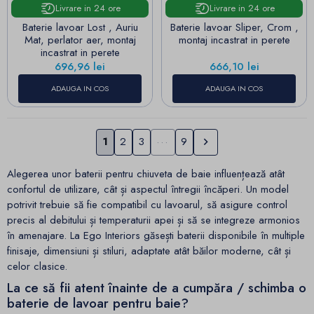
Livrare in 24 ore
Livrare in 24 ore
Baterie lavoar Lost , Auriu
Baterie lavoar Sliper, Crom ,
Mat, perlator aer, montaj
montaj incastrat in perete
incastrat in perete
Pret
Pret
696,96 lei
666,10 lei
ADAUGA IN COS
ADAUGA IN COS
Urmatorul
1
2
3
···
9

Alegerea unor baterii pentru chiuveta de baie influențează atât
confortul de utilizare, cât și aspectul întregii încăperi. Un model
potrivit trebuie să fie compatibil cu lavoarul, să asigure control
precis al debitului și temperaturii apei și să se integreze armonios
în amenajare. La Ego Interiors găsești baterii disponibile în multiple
finisaje, dimensiuni și stiluri, adaptate atât băilor moderne, cât și
celor clasice.
La ce să fii atent înainte de a cumpăra / schimba o
baterie de lavoar pentru baie?