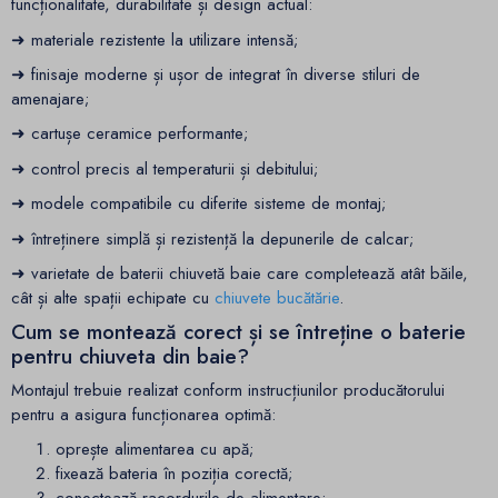
funcționalitate, durabilitate și design actual:
➜ materiale rezistente la utilizare intensă;
➜ finisaje moderne și ușor de integrat în diverse stiluri de
amenajare;
➜ cartușe ceramice performante;
➜ control precis al temperaturii și debitului;
➜ modele compatibile cu diferite sisteme de montaj;
➜ întreținere simplă și rezistență la depunerile de calcar;
➜ varietate de baterii chiuvetă baie care completează atât băile,
cât și alte spații echipate cu
chiuvete bucătărie
.
Cum se montează corect și se întreține o baterie
pentru chiuveta din baie?
Montajul trebuie realizat conform instrucțiunilor producătorului
pentru a asigura funcționarea optimă:
oprește alimentarea cu apă;
fixează bateria în poziția corectă;