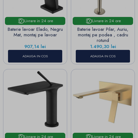
Livrare in 24 ore
Livrare in 24 ore
Baterie lavoar Elado, Negru
Baterie lavoar Pilar, Auriu,
Mat, montaj pe lavoar
montaj pe podea , cadru
rotund
Pret
Pret
907,14 lei
1.490,30 lei
ADAUGA IN COS
ADAUGA IN COS
Livrare in 24 ore
Livrare in 24 ore