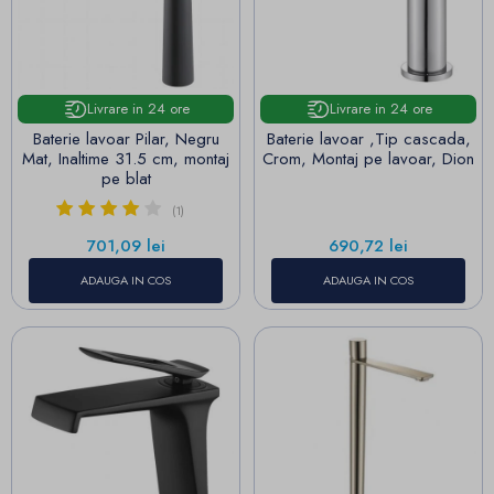
Livrare in 24 ore
Livrare in 24 ore
Baterie lavoar Pilar, Negru
Baterie lavoar ,Tip cascada,
Mat, Inaltime 31.5 cm, montaj
Crom, Montaj pe lavoar, Dion
pe blat
(1)
Pret
Pret
701,09 lei
690,72 lei
ADAUGA IN COS
ADAUGA IN COS