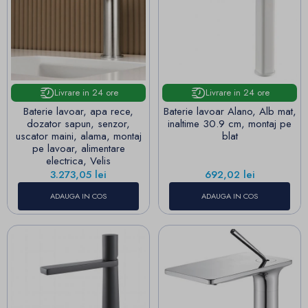
Livrare in 24 ore
Livrare in 24 ore
Baterie lavoar, apa rece,
Baterie lavoar Alano, Alb mat,
dozator sapun, senzor,
inaltime 30.9 cm, montaj pe
uscator maini, alama, montaj
blat
pe lavoar, alimentare
electrica, Velis
Pret
Pret
3.273,05 lei
692,02 lei
ADAUGA IN COS
ADAUGA IN COS