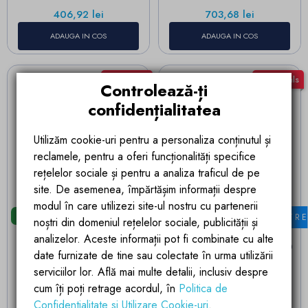
Pret
Pret
406,92 lei
703,68 lei
ADAUGA IN COS
ADAUGA IN COS
Best Deals
Best Deals
Controlează-ți
confidențialitatea
Utilizăm cookie-uri pentru a personaliza conținutul și
reclamele, pentru a oferi funcționalități specifice
rețelelor sociale și pentru a analiza traficul de pe
site. De asemenea, împărtășim informații despre
modul în care utilizezi site-ul nostru cu partenerii
Livrare in 24 ore
Livrare in 24 ore
FILTR
noștri din domeniul rețelelor sociale, publicității și
Calorifer Decorativ Alb,
Lavoar, montaj suspendat,
analizelor. Aceste informații pot fi combinate cu alte
120x50 cm , 506 W, 12
gaura de baterie, 42x42x40
date furnizate de tine sau colectate în urma utilizării
elementi, otel, Baie sau
cm ceramica sanitara , Alb
serviciilor lor. Află mai multe detalii, inclusiv despre
camera, Emre
Lucios, Adele
Pret
Pret
1.443,64 lei
867,64 lei
cum îți poți retrage acordul, în
Politica de
Confidentialitate si Utilizare Cookie-uri
.
ADAUGA IN COS
ADAUGA IN COS