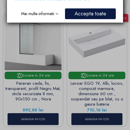
Accepta toate
Mai multe informatii
Best Deals
Best Deals
Livrare in 24 ore
Livrare in 24 ore
Paravan cada, fix,
Lavoar EGO 19, Alb, lucios,
transparent, profil Negru Mat,
compozit marmura,
sticla securizata 8 mm,
dimensiune 60 cm ,
90x150 cm , Nora
suspendat sau pe blat, cu o
gaura baterie
Pret
Pret
892,88 lei
710,16 lei
ADAUGA IN COS
ADAUGA IN COS