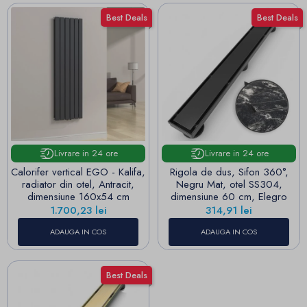
Best Deals
Best Deals
Livrare in 24 ore
Livrare in 24 ore
Calorifer vertical EGO - Kalifa,
Rigola de dus, Sifon 360°,
radiator din otel, Antracit,
Negru Mat, otel SS304,
dimensiune 160x54 cm
dimensiune 60 cm, Elegro
Pret
Pret
1.700,23 lei
314,91 lei
ADAUGA IN COS
ADAUGA IN COS
Best Deals