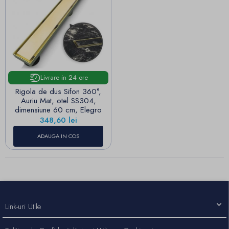
Livrare in 24 ore
Rigola de dus Sifon 360°,
Auriu Mat, otel SS304,
dimensiune 60 cm, Elegro
Pret
348,60 lei
ADAUGA IN COS
Link-uri Utile