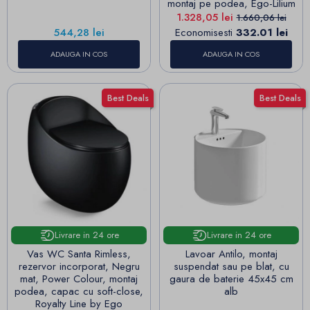
montaj pe podea, Ego-Lilium
Pret
Pret de baza
1.328,05 lei
1.660,06 lei
Pret
544,28 lei
Economisesti
332.01 lei
ADAUGA IN COS
ADAUGA IN COS
Best Deals
Best Deals
Livrare in 24 ore
Livrare in 24 ore
Vas WC Santa Rimless,
Lavoar Antilo, montaj
rezervor incorporat, Negru
suspendat sau pe blat, cu
mat, Power Colour, montaj
gaura de baterie 45x45 cm
podea, capac cu soft-close,
alb
Royalty Line by Ego