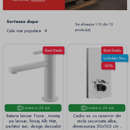
Sorteaza dupa:
Se afiseaza 1-13 din 13
produs(e)
Best Deals
Best Deals
Lichidari Stoc
-20%
Livrare in 24 ore
Livrare in 24 ore
Baterie lavoar Tiona , montaj
Cadru wc cu rezervor din
pe lavoar, finisaj Alb Mat,
sticla securizata alba,
perlator aer, design deosebit
dimensiunea 50x103 cm ,