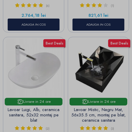
(6)
(1)
Pret
Pret
2.764,18 lei
821,61 lei
ADAUGA IN COS
ADAUGA IN COS
Best Deals
Best Deals
Livrare in 24 ore
Livrare in 24 ore
Lavoar Luigi, Alb, ceramica
Lavoar Mistic, Negru Mat,
sanitara, 52x32 montaj pe
56x35.5 cm, montaj pe blat,
blat
ceramica sanitara
(2)
(3)