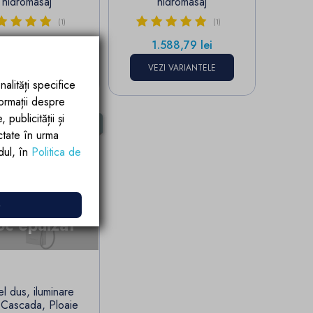
hidromasaj
hidromasaj
(1)
(1)
Pret
Pret
1.937,39 lei
1.588,79 lei
EZI VARIANTELE
VEZI VARIANTELE
nalități specifice
formații despre
publicității și
Stoc epuizat
ctate în urma
rdul, în
Politica de
e

oc epuizat
l dus, iluminare
 Cascada, Ploaie