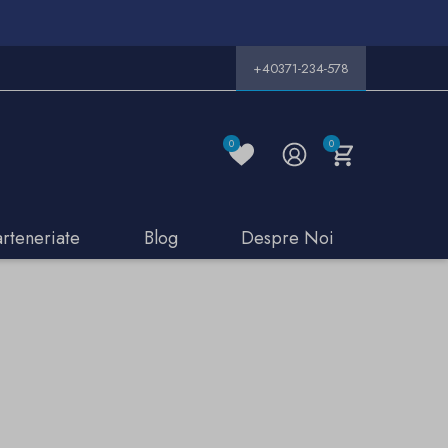
+40371-234-578
0
0
arteneriate
Blog
Despre Noi