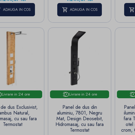
ADAUGA IN COS
ADAUGA IN COS
Livrare in 24 ore
Livrare in 24 ore
de dus Exclusivist,
Panel de dus din
Pane
ambus Natural,
aluminiu, 7801, Negru
ilumi
masaj, cu sau fara
Mat, Design Deosebit,
fara 
Termostat
Hidromasaj, cu sau fara
otel 
Termostat
crom, Cas