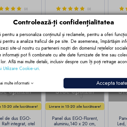
(2)
(2)
Pret
Pret
2.460,93 lei
1.574,53 lei
Controlează-ți confidențialitatea
EZI VARIANTELE
VEZI VARIANTELE
V
i pentru a personaliza conținutul și reclamele, pentru a oferi funcțio
 și pentru a analiza traficul de pe site. De asemenea, împărtășim in
zezi site-ul nostru cu partenerii noștri din domeniul rețelelor sociale, 
Stoc epuizat
Stoc epuizat
e informații pot fi combinate cu alte date furnizate de tine sau cole
Lichidari Stoc
lor lor. Află mai multe detalii, inclusiv despre cum îți poți retrage aco
-20%
si Utilizare Cookie-uri
.
Accepta toat
ai multe informatii


oc epuizat
Stoc epuizat
St
in 15-20 zile lucrătoare!
Livrare in 15-20 zile lucrătoare!
el de dus EGO-
Panel dus EGO-Florent,
Pane
Raft integrat, otel
aluminiu,140 x 20 cm,
Led,