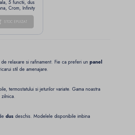
ala, 5 functii, dus
na, Crom, Infinity
STOC EPUIZAT
 de relaxare si rafinament. Fie ca preferi un
panel
icarui stil de amenajare.
le, termostatului si jeturilor variate. Gama noastra
zilnica.
 de
dus
deschis. Modelele disponibile imbina