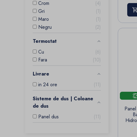
Crom
4
Gri
1
Maro
1
Negru
2
Termostat
Cu
6
Fara
10
Livrare
in 24 ore
11
Sisteme de dus | Coloane
de dus
Panel 
B
Panel dus
11
Hidro