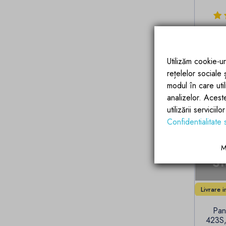
V
Utilizăm cookie-ur
rețelelor sociale
modul în care utili
analizelor. Acest
utilizării servicii
Confidentialitate 
M
St
Livrare 
Pan
423S, 