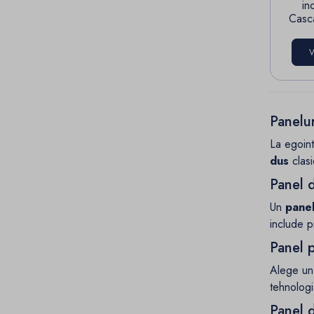
in
Casca
V
Panelur
La egoint
dus
clasi
Panel d
Un
panel
include p
Panel 
Alege u
tehnologi
Panel 