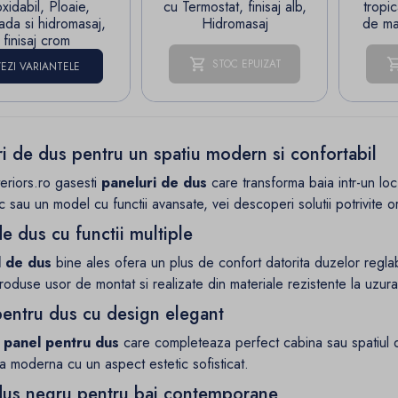
oxidabil, Ploaie,
cu Termostat, finisaj alb,
tropic
da si hidromasaj,
Hidromasaj
de ma
finisaj crom
STOC EPUIZAT
EZI VARIANTELE
i de dus pentru un spatiu modern si confortabil
eriors.ro gasesti
paneluri de dus
care transforma baia intr-un loc
c sau un model cu functii avansate, vei descoperi solutii potrivite or
e dus cu functii multiple
 de dus
bine ales ofera un plus de confort datorita duzelor reglabi
roduse usor de montat si realizate din materiale rezistente la uzura 
pentru dus cu design elegant
n
panel pentru dus
care completeaza perfect cabina sau spatiul
a moderna cu un aspect estetic sofisticat.
dus negru pentru bai contemporane