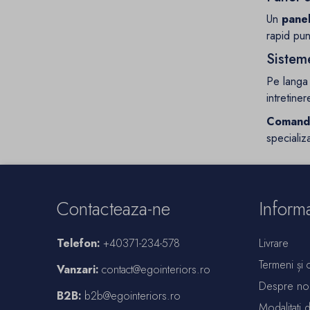
Un
panel
rapid punc
Sisteme
Pe lang
intretiner
Comanda
specializa
Contacteaza-ne
Informa
Telefon:
+40371-234-578
Livrare
Termeni și c
Vanzari:
contact@egointeriors.ro
Despre no
B2B:
b2b@egointeriors.ro
Modalitati 