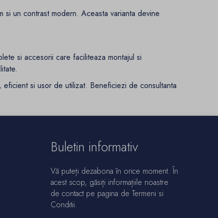
m si un contrast modern. Aceasta varianta devine
ete si accesorii care faciliteaza montajul si
itate.
 eficient si usor de utilizat. Beneficiezi de consultanta
Buletin informativ
Vă puteți dezabona în orice moment. În
acest scop, găsiți informațiile noastre
de contact pe pagina de Termeni si
Conditii.