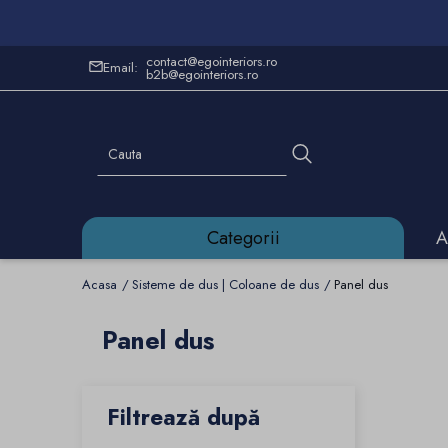
contact@egointeriors.ro
Email:
b2b@egointeriors.ro
Categorii
A
Acasa
Sisteme de dus | Coloane de dus
Panel dus
Panel dus
Filtrează după