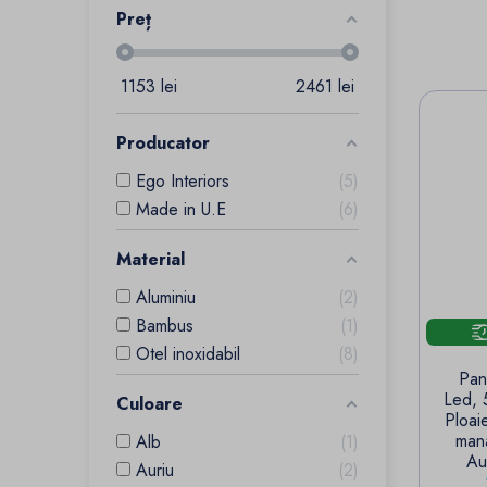
Preț
1153
lei
2461
lei
Producator
Ego Interiors
5
Made in U.E
6
Material
Aluminiu
2
Bambus
1
Otel inoxidabil
8
Pan
Led, 
Culoare
Ploai
mana
Alb
1
Au
Auriu
2