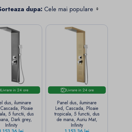
Sorteaza dupa:
Livrare in 24 ore
Livrare in 24 ore
l dus, iluminare
Panel dus, iluminare
 Cascada, Ploaie
Led, Cascada, Ploaie
ala, 5 functii, dus
tropicala, 5 functii, dus
ana, Dark grey,
de mana, Auriu Mat,
Infinity
Infinity
Pret
Pret
1.153,36 lei
1.153,36 lei