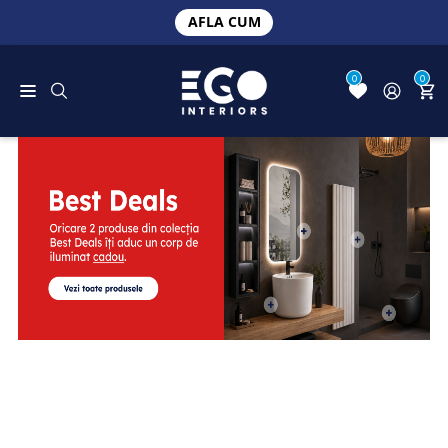
AFLA CUM
0
0