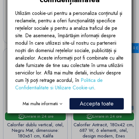
design modern, Enes
107, 123 cm, Ego- Alesia,
Living sau Camera
Utilizăm cookie-uri pentru a personaliza conținutul și
(6)
reclamele, pentru a oferi funcționalități specifice
Pret
1.373,35 lei
Pret
1.197,42 lei
rețelelor sociale și pentru a analiza traficul de pe
site. De asemenea, împărtășim informații despre
ADAUGA IN COS
VEZI VARIANTELE
modul în care utilizezi site-ul nostru cu partenerii
FILTR
noștri din domeniul rețelelor sociale, publicității și
analizelor. Aceste informații pot fi combinate cu alte
date furnizate de tine sau colectate în urma utilizării
serviciilor lor. Află mai multe detalii, inclusiv despre
cum îți poți retrage acordul, în
Politica de
Confidentialitate si Utilizare Cookie-uri
.
Accepta toate
Mai multe informatii
Livrare in 24 ore
Livrare in 24 ore
Calorifer dublu vertical, otel,
Calorifer Antracit, 180x42 cm,
Negru Mat, dimensiune:
687 W, 6 elementi, otel,
180x61 cm, Kalifa
design modern, Enes