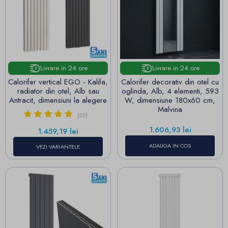
Livrare in 24 ore
Livrare in 24 ore
Calorifer vertical EGO - Kalifa,
Calorifer decorativ din otel cu
radiator din otel, Alb sau
oglinda, Alb, 4 elementi, 593
Antracit, dimensiuni la alegere
W, dimensiune 180x60 cm,
Malvina
(22)
Pret
1.606,93 lei
Pret
1.459,19 lei
ADAUGA IN COS
VEZI VARIANTELE