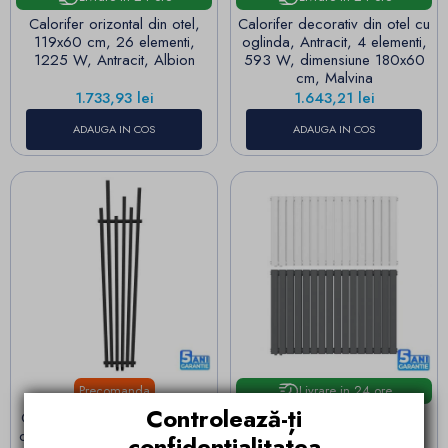
Calorifer orizontal din otel,
Calorifer decorativ din otel cu
119x60 cm, 26 elementi,
oglinda, Antracit, 4 elementi,
1225 W, Antracit, Albion
593 W, dimensiune 180x60
cm, Malvina
Pret
Pret
1.733,93 lei
1.643,21 lei
ADAUGA IN COS
ADAUGA IN COS
Precomanda
Livrare in 24 ore
Controlează-ți
Calorifer Negru Mat, 180x42
Calorifer, radiator Dublu din
cm , 687 W, 6 elementi, otel,
otel, Alb sau Antracit, 84,
confidențialitatea