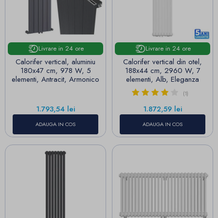
Livrare in 24 ore
Livrare in 24 ore
Calorifer vertical, aluminiu
Calorifer vertical din otel,
180x47 cm, 978 W, 5
188x44 cm, 2960 W, 7
elementi, Antracit, Armonico
elementi, Alb, Eleganza
(1)
Pret
Pret
1.793,54 lei
1.872,59 lei
ADAUGA IN COS
ADAUGA IN COS