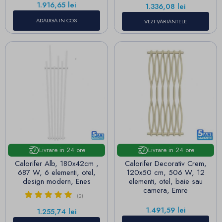
Pret
1.916,65 lei
Pret
1.336,08 lei
ADAUGA IN COS
VEZI VARIANTELE
Livrare in 24 ore
Livrare in 24 ore
Calorifer Alb, 180x42cm ,
Calorifer Decorativ Crem,
687 W, 6 elementi, otel,
120x50 cm, 506 W, 12
design modern, Enes
elementi, otel, baie sau
camera, Emre
(2)
Pret
1.491,59 lei
Pret
1.255,74 lei