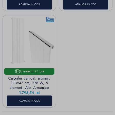
ADAUGA IN COS
ADAUGA IN COS
Livrare in 24 ore
Calorifer vertical, aluminiu
180x47 cm, 978 W, 5
elementi, Alb, Armonico
Pret
1.793,54 lei
ADAUGA IN COS