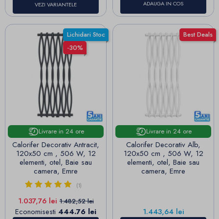
ADAUGA IN COS
VEZI VARIANTELE
Lichidari Stoc
Best Deals
-30%
Livrare in 24 ore
Livrare in 24 ore
Calorifer Decorativ Antracit,
Calorifer Decorativ Alb,
120x50 cm , 506 W, 12
120x50 cm , 506 W, 12
elementi, otel, Baie sau
elementi, otel, Baie sau
camera, Emre
camera, Emre
(1)
Pret
Pret de baza
1.037,76 lei
1.482,52 lei
Pret
Economisesti
444.76 lei
1.443,64 lei