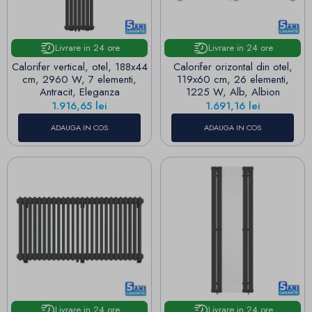
Livrare in 24 ore
Livrare in 24 ore
Calorifer vertical, otel, 188x44
Calorifer orizontal din otel,
cm, 2960 W, 7 elementi,
119x60 cm, 26 elementi,
Antracit, Eleganza
1225 W, Alb, Albion
Pret
Pret
1.916,65 lei
1.691,16 lei
ADAUGA IN COS
ADAUGA IN COS
Livrare in 24 ore
Livrare in 24 ore