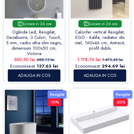
Livrare in 24 ore
Livrare in 24 ore
Oglinda Led, Resigilat,
Calorifer vertical Resigilat,
Dezaburire, 3 Culori, Touch,
EGO - Kalifa, radiator din
5 mm, cadru ultra-slim negru,
otel, 160x46 cm, Antracit,
dimensiuni 100x50 cm,
profil dublu
Victoria
Pret
Pret de baza
Pret
Pret de baza
550,50 lei
1.178,76 lei
688,13 lei
1.473,45 lei
Economisesti
137.63 lei
Economisesti
294.69 lei
ADAUGA IN COS
ADAUGA IN COS
Resigilat
Resigilat
-10%
-20%