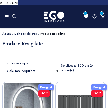
AFLA CUM
0
0
Acasa
Lichidari de stoc
Produse Resigilate
Produse Resigilate
Sorteaza dupa:
Se afiseaza 1-20 din 24
produs(e)
Resigilat
Resigilat
-40%
-20%