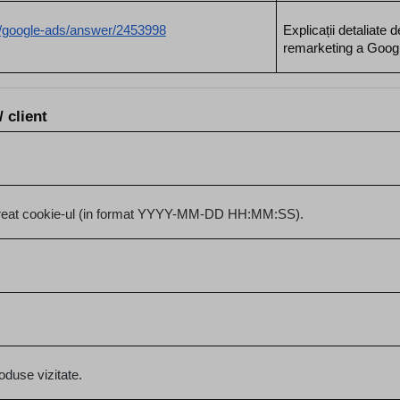
m/google-ads/answer/2453998
Explicații detaliate 
remarketing a Googl
/ client
t creat cookie-ul (in format YYYY-MM-DD HH:MM:SS).
roduse vizitate.