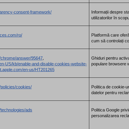
sparency-consent-framework/
Informații despre s
utilizatorilor în scop
ices.com/ro/
Platformă care oferă
cum să controlați coo
om/chrome/answer/95647
, 
Ghiduri pentru activ
g/en-US/kb/enable-and-disable-cookies-website-
populare browsere 
ort.apple.com/en-us/HT201265
policies/cookies/
Politica de cookie-ur
datelor pentru recla
m/technologies/ads
Politica Google privi
personalizarea recl