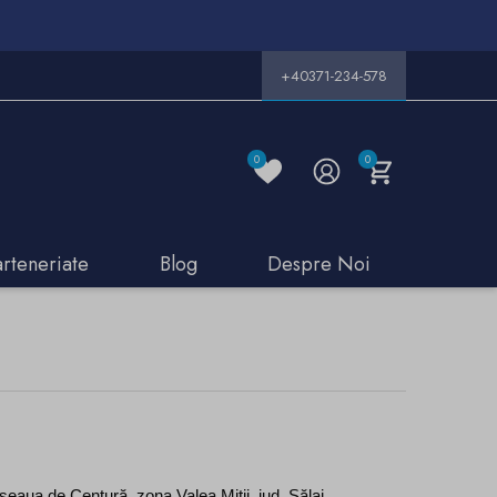
+40371-234-578
0
0
arteneriate
Blog
Despre Noi
seaua de Centură, zona Valea Mitii, jud. Sălaj, 