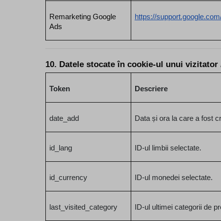
Remarketing Google 
https://support.google.co
Ads
10. Datele stocate în cookie-ul unui vizitator 
Token
Descriere
date_add
Data și ora la care a fos
id_lang
ID-ul limbii selectate.
id_currency
ID-ul monedei selectate.
last_visited_category
ID-ul ultimei categorii de p