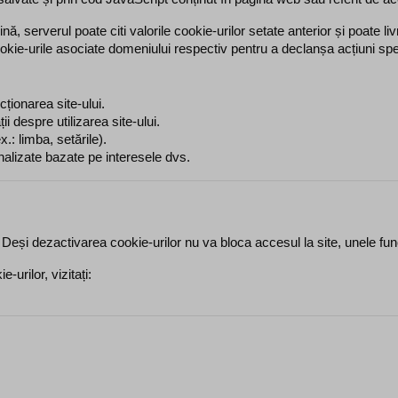
, serverul poate citi valorile cookie-urilor setate anterior și poate li
kie-urile asociate domeniului respectiv pentru a declanșa acțiuni spe
cționarea site-ului.
i despre utilizarea site-ului.
x.: limba, setările).
alizate bazate pe interesele dvs.
 Deși dezactivarea cookie-urilor nu va bloca accesul la site, unele func
urilor, vizitați: