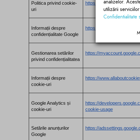
analizelor. Acest
Politica privind cookie-
https://ec.europa.eu/ipg/b
utilizării servicii
uri
Confidentialitate 
Informații despre 
https://business.safety.goo
M
confidențialitate Google
Gestionarea setărilor 
https://myaccount.google.
privind confidențialitatea
Informații despre 
https://www.allaboutcookie
cookie-uri
Google Analytics și 
https://developers.google.c
cookie-uri
cookie-usage
Setările anunțurilor 
https://adssettings.google
Google