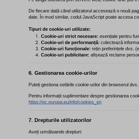
De fiecare dată când utilizatorul accesează o nouă pagină
date. În mod similar, codul JavaScript poate accesa coo
Tipuri de cookie-uri utilizate:
Cookie-uri strict necesare:
 esențiale pentru fun
Cookie-uri de performanță:
 colectează informați
Cookie-uri funcționale:
 rețin preferințele dvs. (e
Cookie-uri publicitare:
 afișează reclame person
6. Gestionarea cookie-urilor
Puteți gestiona setările cookie-urilor din browserul dvs.
Pentru informații suplimentare despre gestionarea cookie-
https://ec.europa.eu/info/cookies_en
7. Drepturile utilizatorilor
Aveți următoarele drepturi: