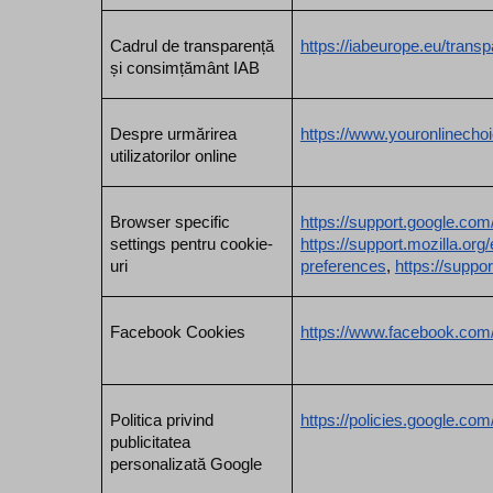
Cadrul de transparență 
https://iabeurope.eu/tran
și consimțământ IAB
Despre urmărirea 
https://www.youronlinecho
utilizatorilor online
Browser specific 
https://support.google.c
settings pentru cookie-
https://support.mozilla.or
uri
preferences
, 
https://supp
Facebook Cookies
https://www.facebook.com/
Politica privind 
https://policies.google.co
publicitatea 
personalizată Google