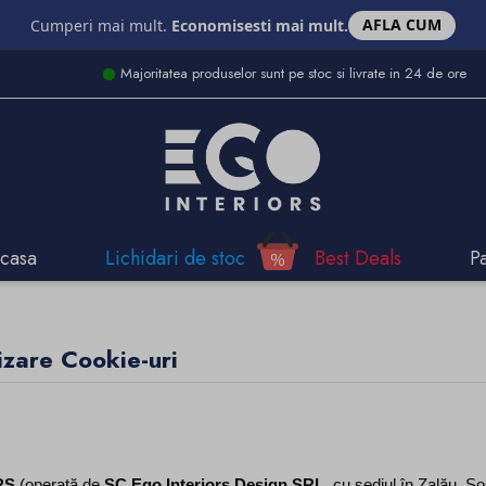
AFLA CUM
Cumperi mai mult.
Economisesti mai mult.
Majoritatea produselor sunt pe stoc si livrate in 24 de ore
casa
Lichidari de stoc
Best Deals
P
lizare Cookie-uri
RS
 (operată de 
SC Ego Interiors Design SRL
, cu sediul în Zalău, Șo