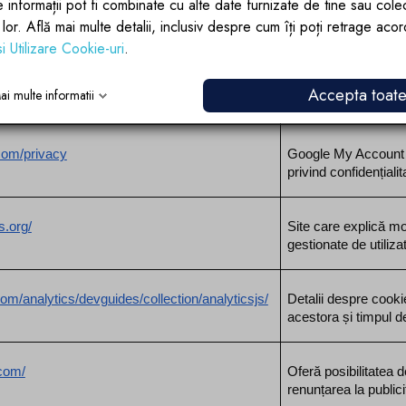
e informații pot fi combinate cu alte date furnizate de tine sau cole
asics/legal/cookies/index_en.htm
Ghid oficial al Comis
lor lor. Află mai multe detalii, inclusiv despre cum îți poți retrage aco
conformitate cu legi
si Utilizare Cookie-uri
.
gle/privacy/
Politica de confidenț
Accepta toat
ai multe informatii
datelor în produsele 
com/privacy
Google My Account - 
privind confidențialit
s.org/
Site care explică mo
gestionate de utilizat
om/analytics/devguides/collection/analyticsjs/
Detalii despre cookie
acestora și timpul d
.com/
Oferă posibilitatea d
renunțarea la public