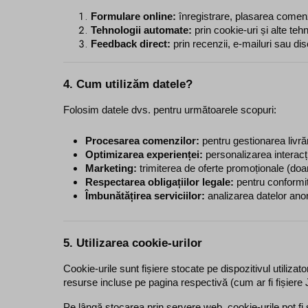
Formulare online:
 înregistrare, plasarea comen
Tehnologii automate:
 prin cookie-uri și alte teh
Feedback direct:
 prin recenzii, e-mailuri sau dis
4. Cum utilizăm datele?
Folosim datele dvs. pentru următoarele scopuri:
Procesarea comenzilor:
 pentru gestionarea livrări
Optimizarea experienței:
 personalizarea interacți
Marketing:
 trimiterea de oferte promoționale (do
Respectarea obligațiilor legale:
 pentru conformit
Îmbunătățirea serviciilor:
 analizarea datelor anon
5. Utilizarea cookie-urilor
Cookie-urile sunt fișiere stocate pe dispozitivul utili
resurse incluse pe pagina respectivă (cum ar fi fișiere
Pe lângă stocarea prin servere web, cookie-urile pot fi 