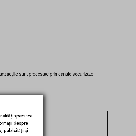
anzacțiile sunt procesate prin canale securizate.
cookie-urilor:
nalități specifice
formații despre
publicității și