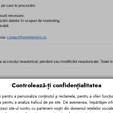
le pe care le procesăm.
i sunt necesare.
lizării datelor în scopuri de marketing.
izabil.
esa: 
contact@egointeriors.ro
.
accesului neautorizat, pierderii sau modificării neautorizate. Toate tr
Controlează-ți confidențialitatea
liate despre gestionarea datelor personale, confidențialitate și utilizarea 
i pentru a personaliza conținutul și reclamele, pentru a oferi funcțio
Descriere
 și pentru a analiza traficul de pe site. De asemenea, împărtășim in
zezi site-ul nostru cu partenerii noștri din domeniul rețelelor sociale, 