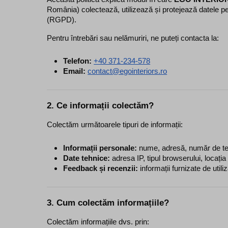
România) colectează, utilizează și protejează datele pers
(RGPD).
Pentru întrebări sau nelămuriri, ne puteți contacta la:
Telefon:
+40 371-234-578
Email:
contact@egointeriors.ro
2. Ce informații colectăm?
Colectăm următoarele tipuri de informații:
Informații personale:
 nume, adresă, număr de tele
Date tehnice:
 adresa IP, tipul browserului, locați
Feedback și recenzii:
 informații furnizate de uti
3. Cum colectăm informațiile?
Colectăm informațiile dvs. prin: