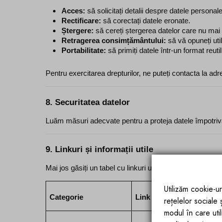
Acces:
 să solicitați detalii despre datele persona
Rectificare:
 să corectați datele eronate.
Ștergere:
 să cereți ștergerea datelor care nu ma
Retragerea consimțământului:
 să vă opuneți uti
Portabilitate:
 să primiți datele într-un format reutil
Pentru exercitarea drepturilor, ne puteți contacta la adr
8. Securitatea datelor
Luăm măsuri adecvate pentru a proteja datele împotriva 
9. Linkuri și informații utile
Mai jos găsiți un tabel cu linkuri utile și informații deta
Utilizăm cookie-ur
Categorie
Link
rețelelor sociale
modul în care utili