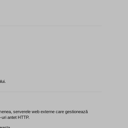
lui.
semenea, serverele web externe care gestionează 
e-uri antet HTTP.
ceasta.