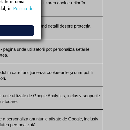
ctate în urma
iei Europene privind utilizarea cookie-urilor în 
rdul, în
Politica de
slația europeană.
ialitate Google, incluzând detalii despre protecția 
e
lor.
pagina unde utilizatorii pot personaliza setările 
atea.
dul în care funcționează cookie-urile și cum pot fi 
ori.
-urile utilizate de Google Analytics, inclusiv scopurile 
e stocare.
e a personaliza anunțurile afișate de Google, inclusiv 
itatea personalizată.