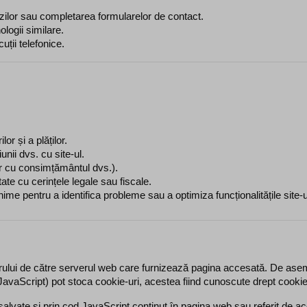
zilor sau completarea formularelor de contact.
nologii similare.
cuții telefonice.
lor și a plăților.
unii dvs. cu site-ul.
ar cu consimțământul dvs.).
ate cu cerințele legale sau fiscale.
ime pentru a identifica probleme sau a optimiza funcționalitățile site-u
zatorului de către serverul web care furnizează pagina accesată. De a
 JavaScript) pot stoca cookie-uri, acestea fiind cunoscute drept cooki
salvate și prin cod JavaScript conținut în pagina web sau referit de a