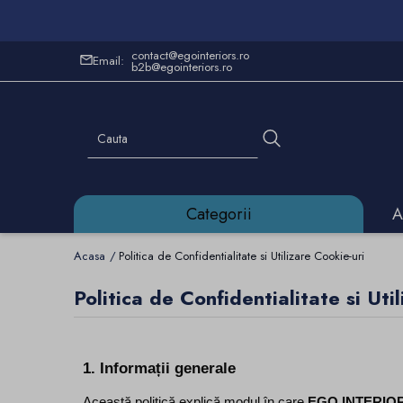
contact@egointeriors.ro
Email:
b2b@egointeriors.ro
Categorii
A
Acasa
Politica de Confidentialitate si Utilizare Cookie-uri
Politica de Confidentialitate si Uti
1. Informații generale
Această politică explică modul în care 
EGO INTERIO