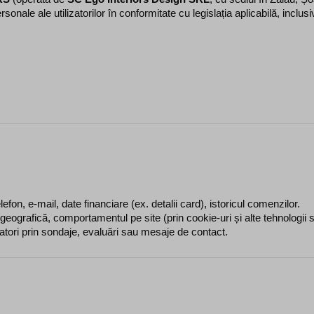
onale ale utilizatorilor în conformitate cu legislația aplicabilă, inclu
fon, e-mail, date financiare (ex. detalii card), istoricul comenzilor.
a geografică, comportamentul pe site (prin cookie-uri și alte tehnologii s
lizatori prin sondaje, evaluări sau mesaje de contact.