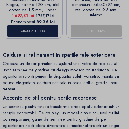
Negru, inaltime 120 cm, otel
dimensiuni: 46x40x97 cm,
corten de 1.5 mm, Hades
otel corten de 2.5 mm,
Inferno
Pret
Pret de baza
1.697,81 lei
1.787,17 lei
Economisesti
89.36 lei
ADAUGA IN COS
STOC EPUIZAT
Caldura si rafinament in spatiile tale exterioare
Creeaza un decor primitor cu ajutorul unei vetre de foc sau al
unor seminee de gradina cu design modern ori traditional. Pe
egointeriors.ro iti punem la dispozitie solutii versatile, menite sa
aduca eleganta si caldura naturala in orice colt al gradinii sau
terasei.
Accente de stil pentru serile racoroase
Un semineu pentru terasa transforma orice spatiu exterior intr-un
refugiu confortabil. Fie ca alegi un model clasic sau unul cu linii
contemporane, gama de seminee pentru gradina de pe
egointeriors.ro iti ofera diversitate si functionalitate intr-un singur