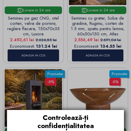
Livrare in 24 ore
Livrare in 24 ore
Semineu pe gaz CNG, otel
Semineu cu gratar, Soba de
corten, valva de pornire,
gradina, Ruginiu, corten de
reglare flacara, 150x70x35
1.5 mm, spatiu pentru lemne,
cm, Luxora
60x50x150 cm, Atlas
Pret
Pret de baza
Pret
Pret de baza
2.493,61 lei
2.556,49 lei
2.624,85 lei
2.691,04 lei
Economisesti
131.24 lei
Economisesti
134.55 lei
ADAUGA IN COS
ADAUGA IN COS
Promotie
Promotie
-5%
-5%
Controlează-ți
confidențialitatea