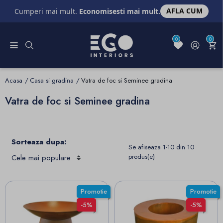
AFLA CUM
Cumperi mai mult.
Economisesti mai mult.
0
0
Acasa
Casa si gradina
Vatra de foc si Seminee gradina
Vatra de foc si Seminee gradina
Sorteaza dupa:
Se afiseaza 1-10 din 10
produs(e)
Promotie
Promotie
-5%
-5%