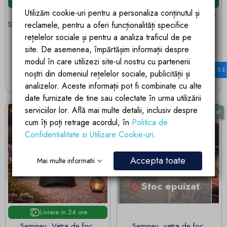
Livrare in 24 ore
Livrare in 24 ore
Utilizăm cookie-uri pentru a personaliza conținutul și
Semineu cu gratar, Negru,
Vatra de foc, dia 80 x H 40
Soba de gradina, 60x50x150
cm, otel corten de 2.5 mm,
reclamele, pentru a oferi funcționalități specifice
cm, otel corten de 1.5 mm,
Toro
rețelelor sociale și pentru a analiza traficul de pe
spatiu pentru lemne, Atlas
site. De asemenea, împărtășim informații despre
Pret
Pret de baza
Pret
Pret de baza
2.046,11 lei
1.285,14 lei
2.153,80 lei
1.352,78 lei
modul în care utilizezi site-ul nostru cu partenerii
Economisesti
107.69 lei
Economisesti
67.64 lei
FILTR
noștri din domeniul rețelelor sociale, publicității și
ADAUGA IN COS
ADAUGA IN COS
analizelor. Aceste informații pot fi combinate cu alte
date furnizate de tine sau colectate în urma utilizării
serviciilor lor. Află mai multe detalii, inclusiv despre
Promotie
Stoc epuizat
cum îți poți retrage acordul, în
Politica de
-5%
Promotie
Confidentialitate si Utilizare Cookie-uri
.
-5%
Accepta toate
Mai multe informatii
Stoc epuizat

Livrare in 24 ore
Semineu, Vatra de foc,
Semineu, vatra de foc,