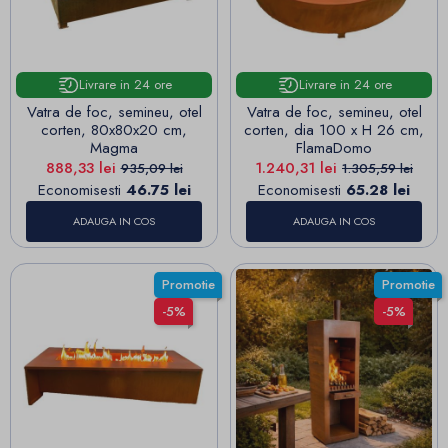
Livrare in 24 ore
Livrare in 24 ore
Vatra de foc, semineu, otel
Vatra de foc, semineu, otel
corten, 80x80x20 cm,
corten, dia 100 x H 26 cm,
Magma
FlamaDomo
Pret
Pret de baza
Pret
Pret de baza
888,33 lei
1.240,31 lei
935,09 lei
1.305,59 lei
Economisesti
46.75 lei
Economisesti
65.28 lei
ADAUGA IN COS
ADAUGA IN COS
Promotie
Promotie
-5%
-5%