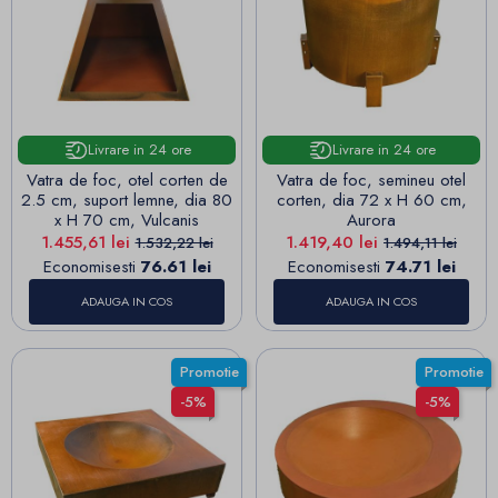
Livrare in 24 ore
Livrare in 24 ore
Vatra de foc, otel corten de
Vatra de foc, semineu otel
2.5 cm, suport lemne, dia 80
corten, dia 72 x H 60 cm,
x H 70 cm, Vulcanis
Aurora
Pret
Pret de baza
Pret
Pret de baza
1.455,61 lei
1.419,40 lei
1.532,22 lei
1.494,11 lei
Economisesti
76.61 lei
Economisesti
74.71 lei
ADAUGA IN COS
ADAUGA IN COS
Promotie
Promotie
-5%
-5%