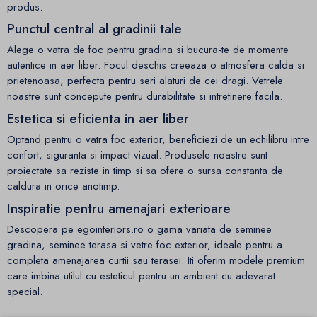
produs.
Punctul central al gradinii tale
Alege o vatra de foc pentru gradina si bucura-te de momente
autentice in aer liber. Focul deschis creeaza o atmosfera calda si
prietenoasa, perfecta pentru seri alaturi de cei dragi. Vetrele
noastre sunt concepute pentru durabilitate si intretinere facila.
Estetica si eficienta in aer liber
Optand pentru o vatra foc exterior, beneficiezi de un echilibru intre
confort, siguranta si impact vizual. Produsele noastre sunt
proiectate sa reziste in timp si sa ofere o sursa constanta de
caldura in orice anotimp.
Inspiratie pentru amenajari exterioare
Descopera pe egointeriors.ro o gama variata de seminee
gradina, seminee terasa si vetre foc exterior, ideale pentru a
completa amenajarea curtii sau terasei. Iti oferim modele premium
care imbina utilul cu esteticul pentru un ambient cu adevarat
special.