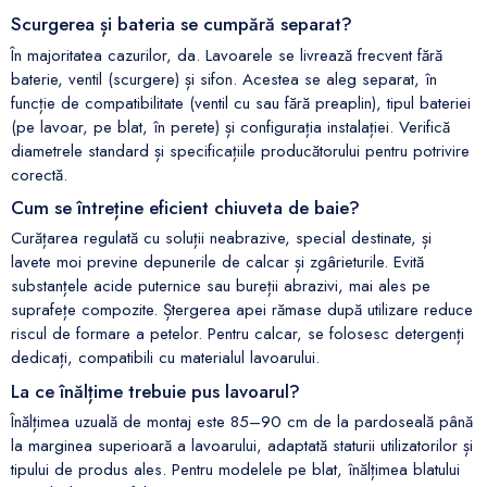
Scurgerea și bateria se cumpără separat?
În majoritatea cazurilor, da. Lavoarele se livrează frecvent fără
baterie, ventil (scurgere) și sifon. Acestea se aleg separat, în
funcție de compatibilitate (ventil cu sau fără preaplin), tipul bateriei
(pe lavoar, pe blat, în perete) și configurația instalației. Verifică
diametrele standard și specificațiile producătorului pentru potrivire
corectă.
Cum se întreține eficient chiuveta de baie?
Curățarea regulată cu soluții neabrazive, special destinate, și
lavete moi previne depunerile de calcar și zgârieturile. Evită
substanțele acide puternice sau bureții abrazivi, mai ales pe
suprafețe compozite. Ștergerea apei rămase după utilizare reduce
riscul de formare a petelor. Pentru calcar, se folosesc detergenți
dedicați, compatibili cu materialul lavoarului.
La ce înălțime trebuie pus lavoarul?
Înălțimea uzuală de montaj este 85–90 cm de la pardoseală până
la marginea superioară a lavoarului, adaptată staturii utilizatorilor și
tipului de produs ales. Pentru modelele pe blat, înălțimea blatului