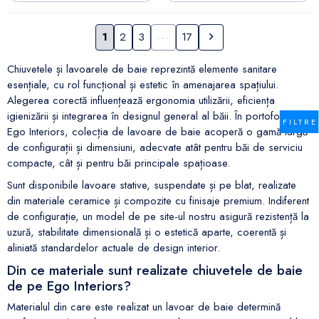
confidențialitatea
Urmatorul
1
2
3
···
17

Utilizăm cookie-uri pentru a personaliza conținutul și
reclamele, pentru a oferi funcționalități specifice
Chiuvetele și lavoarele de baie reprezintă elemente sanitare
rețelelor sociale și pentru a analiza traficul de pe
esențiale, cu rol funcțional și estetic în amenajarea spațiului.
site. De asemenea, împărtășim informații despre
Alegerea corectă influențează ergonomia utilizării, eficiența
modul în care utilizezi site-ul nostru cu partenerii
igienizării și integrarea în designul general al băii. În portofoliul
FILTR
noștri din domeniul rețelelor sociale, publicității și
Ego Interiors, colecția de lavoare de baie acoperă o gamă largă
analizelor. Aceste informații pot fi combinate cu alte
de configurații și dimensiuni, adecvate atât pentru băi de serviciu
compacte, cât și pentru băi principale spațioase.
date furnizate de tine sau colectate în urma utilizării
serviciilor lor. Află mai multe detalii, inclusiv despre
Sunt disponibile lavoare stative, suspendate și pe blat, realizate
cum îți poți retrage acordul, în
Politica de
din materiale ceramice și compozite cu finisaje premium. Indiferent
Confidentialitate si Utilizare Cookie-uri
.
de configurație, un model de pe site-ul nostru asigură rezistență la
uzură, stabilitate dimensională și o estetică aparte, coerentă și
aliniată standardelor actuale de design interior.
Accepta toate
Mai multe informatii
Din ce materiale sunt realizate chiuvetele de baie
de pe Ego Interiors?
Materialul din care este realizat un lavoar de baie determină