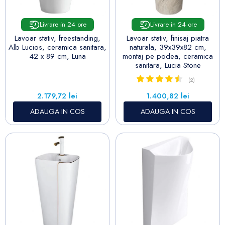
Livrare in 24 ore
Livrare in 24 ore
Lavoar stativ, freestanding,
Lavoar stativ, finisaj piatra
Alb Lucios, ceramica sanitara,
naturala, 39x39x82 cm,
42 x 89 cm, Luna
montaj pe podea, ceramica
sanitara, Lucia Stone
(2)
Pret
Pret
2.179,72 lei
1.400,82 lei
ADAUGA IN COS
ADAUGA IN COS