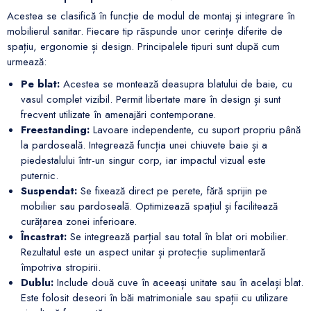
Acestea se clasifică în funcție de modul de montaj și integrare în
mobilierul sanitar. Fiecare tip răspunde unor cerințe diferite de
spațiu, ergonomie și design. Principalele tipuri sunt după cum
urmează:
Pe blat:
Acestea se montează deasupra blatului de baie, cu
vasul complet vizibil. Permit libertate mare în design și sunt
frecvent utilizate în amenajări contemporane.
Freestanding:
Lavoare independente, cu suport propriu până
la pardoseală. Integrează funcția unei chiuvete baie și a
piedestalului într-un singur corp, iar impactul vizual este
puternic.
Suspendat:
Se fixează direct pe perete, fără sprijin pe
mobilier sau pardoseală. Optimizează spațiul și facilitează
curățarea zonei inferioare.
Încastrat:
Se integrează parțial sau total în blat ori mobilier.
Rezultatul este un aspect unitar și protecție suplimentară
împotriva stropirii.
Dublu:
Include două cuve în aceeași unitate sau în același blat.
Este folosit deseori în băi matrimoniale sau spații cu utilizare
simultană frecventă.