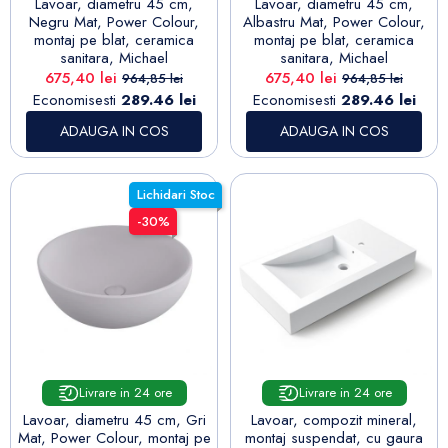
Lavoar, diametru 45 cm,
Lavoar, diametru 45 cm,
Negru Mat, Power Colour,
Albastru Mat, Power Colour,
montaj pe blat, ceramica
montaj pe blat, ceramica
sanitara, Michael
sanitara, Michael
Pret
Pret de baza
Pret
Pret de baza
675,40 lei
675,40 lei
964,85 lei
964,85 lei
Economisesti
289.46 lei
Economisesti
289.46 lei
ADAUGA IN COS
ADAUGA IN COS
Lichidari Stoc
-30%
Livrare in 24 ore
Livrare in 24 ore
Lavoar, diametru 45 cm, Gri
Lavoar, compozit mineral,
Mat, Power Colour, montaj pe
montaj suspendat, cu gaura