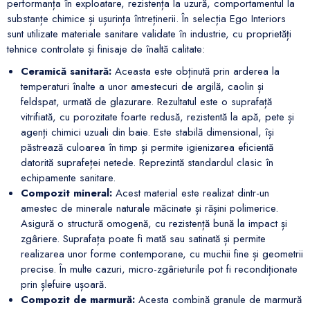
performanța în exploatare, rezistența la uzură, comportamentul la
substanțe chimice și ușurința întreținerii. În selecția Ego Interiors
sunt utilizate materiale sanitare validate în industrie, cu proprietăți
tehnice controlate și finisaje de înaltă calitate:
Ceramică sanitară:
Aceasta este obținută prin arderea la
temperaturi înalte a unor amestecuri de argilă, caolin și
feldspat, urmată de glazurare. Rezultatul este o suprafață
vitrifiată, cu porozitate foarte redusă, rezistentă la apă, pete și
agenți chimici uzuali din baie. Este stabilă dimensional, își
păstrează culoarea în timp și permite igienizarea eficientă
datorită suprafeței netede. Reprezintă standardul clasic în
echipamente sanitare.
Compozit mineral:
Acest material este realizat dintr-un
amestec de minerale naturale măcinate și rășini polimerice.
Asigură o structură omogenă, cu rezistență bună la impact și
zgâriere. Suprafața poate fi mată sau satinată și permite
realizarea unor forme contemporane, cu muchii fine și geometrii
precise. În multe cazuri, micro-zgârieturile pot fi recondiționate
prin șlefuire ușoară.
Compozit de marmură:
Acesta combină granule de marmură