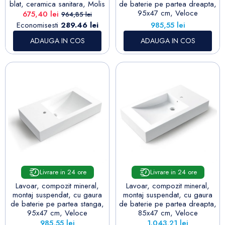
blat, ceramica sanitara, Molis
de baterie pe partea dreapta,
95x47 cm, Veloce
Pret
Pret de baza
675,40 lei
964,85 lei
Pret
Economisesti
289.46 lei
985,55 lei
ADAUGA IN COS
ADAUGA IN COS
Livrare in 24 ore
Livrare in 24 ore
Lavoar, compozit mineral,
Lavoar, compozit mineral,
montaj suspendat, cu gaura
montaj suspendat, cu gaura
de baterie pe partea stanga,
de baterie pe partea dreapta,
95x47 cm, Veloce
85x47 cm, Veloce
Pret
Pret
985,55 lei
1.043,21 lei