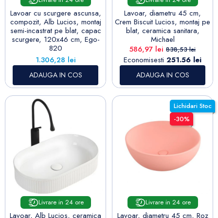
Lavoar cu scurgere ascunsa,
Lavoar, diametru 45 cm,
compozit, Alb Lucios, montaj
Crem Biscuit Lucios, montaj pe
semi-incastrat pe blat, capac
blat, ceramica sanitara,
scurgere, 120x46 cm, Ego-
Michael
820
Pret
Pret de baza
586,97 lei
838,53 lei
Pret
1.306,28 lei
Economisesti
251.56 lei
ADAUGA IN COS
ADAUGA IN COS
Lichidari Stoc
-30%
Livrare in 24 ore
Livrare in 24 ore
Lavoar, Alb Lucios, ceramica
Lavoar, diametru 45 cm, Roz