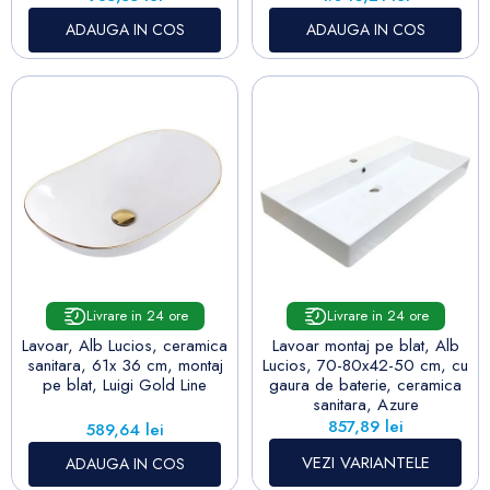
ADAUGA IN COS
ADAUGA IN COS
Livrare in 24 ore
Livrare in 24 ore
Lavoar, Alb Lucios, ceramica
Lavoar montaj pe blat, Alb
sanitara, 61x 36 cm, montaj
Lucios, 70-80x42-50 cm, cu
pe blat, Luigi Gold Line
gaura de baterie, ceramica
sanitara, Azure
Pret
589,64 lei
Pret
857,89 lei
ADAUGA IN COS
VEZI VARIANTELE
Controlează-ți