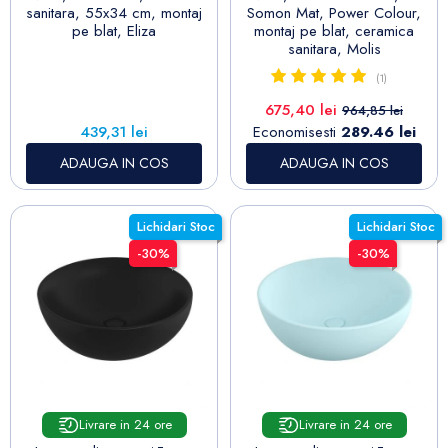
sanitara, 55x34 cm, montaj
Somon Mat, Power Colour,
pe blat, Eliza
montaj pe blat, ceramica
sanitara, Molis
(1)
Pret
Pret de baza
675,40 lei
964,85 lei
Pret
439,31 lei
Economisesti
289.46 lei
ADAUGA IN COS
ADAUGA IN COS
Lichidari Stoc
Lichidari Stoc
-30%
-30%
Livrare in 24 ore
Livrare in 24 ore