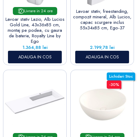
Lavoar stativ, freestanding,
Livrare in 24 ore
compozit mineral, Alb Lucios,
Lavoar stativ Lazio, Alb Lucios
capac scurgere inclus
Gold Line, 43x36x85 cm,
55x34x85 cm, Ego-37
montaj pe podea, cu gaura
de baterie, Royalty Line by
Ego
Pret
Pret
1.364,88 lei
2.199,78 lei
ADAUGA IN COS
ADAUGA IN COS
Lichidari Stoc
-30%
Livrare in 24 ore
Livrare in 24 ore