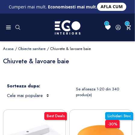
AFLA CUM
Cumperi mai mult.
Economisesti mai mult.
0
0
Acasa
Obiecte sanitare
Chiuvete & lavoare baie
Chiuvete & lavoare baie
Sorteaza dupa:
Se afiseaza 1-20 din 340
produs(e)
Best Deals
Lichidari Stoc
-30%