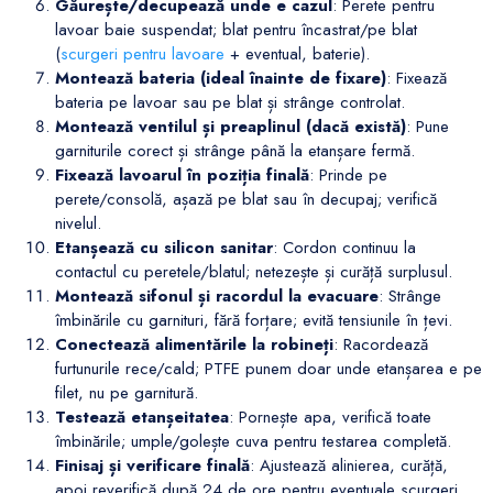
lavoar baie suspendat; blat pentru încastrat/pe blat
(
scurgeri pentru lavoare
+ eventual, baterie).
Montează bateria (ideal înainte de fixare)
: Fixează
bateria pe lavoar sau pe blat și strânge controlat.
Montează ventilul și preaplinul (dacă există)
: Pune
garniturile corect și strânge până la etanșare fermă.
Fixează lavoarul în poziția finală
: Prinde pe
perete/consolă, așază pe blat sau în decupaj; verifică
nivelul.
Etanșează cu silicon sanitar
: Cordon continuu la
contactul cu peretele/blatul; netezește și curăță surplusul.
Montează sifonul și racordul la evacuare
: Strânge
îmbinările cu garnituri, fără forțare; evită tensiunile în țevi.
Conectează alimentările la robineți
: Racordează
furtunurile rece/cald; PTFE punem doar unde etanșarea e pe
filet, nu pe garnitură.
Testează etanșeitatea
: Pornește apa, verifică toate
îmbinările; umple/golește cuva pentru testarea completă.
Finisaj și verificare finală
: Ajustează alinierea, curăță,
apoi reverifică după 24 de ore pentru eventuale scurgeri.