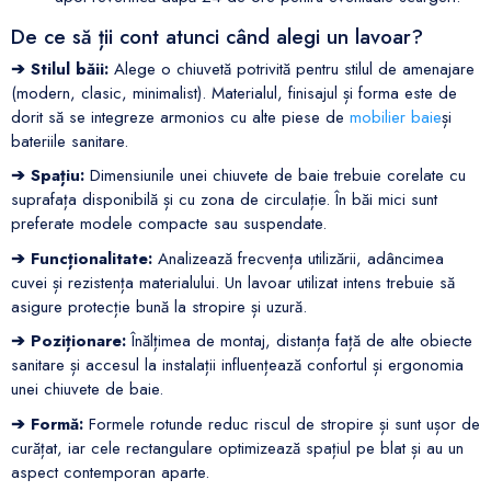
De ce să ții cont atunci când alegi un lavoar?
➔ Stilul băii:
Alege o chiuvetă potrivită pentru stilul de amenajare
(modern, clasic, minimalist). Materialul, finisajul și forma este de
dorit să se integreze armonios cu alte piese de
mobilier baie
și
bateriile sanitare.
➔ Spațiu:
Dimensiunile unei chiuvete de baie trebuie corelate cu
suprafața disponibilă și cu zona de circulație. În băi mici sunt
preferate modele compacte sau suspendate.
➔ Funcționalitate:
Analizează frecvența utilizării, adâncimea
cuvei și rezistența materialului. Un lavoar utilizat intens trebuie să
asigure protecție bună la stropire și uzură.
➔ Poziționare:
Înălțimea de montaj, distanța față de alte obiecte
sanitare și accesul la instalații influențează confortul și ergonomia
unei chiuvete de baie.
➔ Formă:
Formele rotunde reduc riscul de stropire și sunt ușor de
curățat, iar cele rectangulare optimizează spațiul pe blat și au un
aspect contemporan aparte.