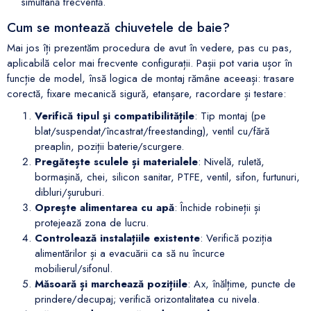
Cum se montează chiuvetele de baie?
Mai jos îți prezentăm procedura de avut în vedere, pas cu pas,
aplicabilă celor mai frecvente configurații. Pașii pot varia ușor în
funcție de model, însă logica de montaj rămâne aceeași: trasare
corectă, fixare mecanică sigură, etanșare, racordare și testare:
Verifică tipul și compatibilitățile
: Tip montaj (pe
blat/suspendat/încastrat/freestanding), ventil cu/fără
preaplin, poziții baterie/scurgere.
Pregătește sculele și materialele
: Nivelă, ruletă,
bormașină, chei, silicon sanitar, PTFE, ventil, sifon, furtunuri,
dibluri/șuruburi.
Oprește alimentarea cu apă
: Închide robineții și
protejează zona de lucru.
Controlează instalațiile existente
: Verifică poziția
alimentărilor și a evacuării ca să nu încurce
mobilierul/sifonul.
Măsoară și marchează pozițiile
: Ax, înălțime, puncte de
prindere/decupaj; verifică orizontalitatea cu nivela.
Găurește/decupează unde e cazul
: Perete pentru