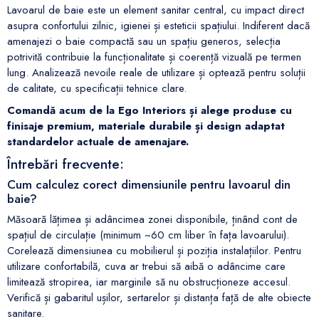
Lavoarul de baie este un element sanitar central, cu impact direct
asupra confortului zilnic, igienei și esteticii spațiului. Indiferent dacă
amenajezi o baie compactă sau un spațiu generos, selecția
potrivită contribuie la funcționalitate și coerență vizuală pe termen
lung. Analizează nevoile reale de utilizare și optează pentru soluții
de calitate, cu specificații tehnice clare.
Comandă acum de la Ego Interiors și alege produse cu
finisaje premium, materiale durabile și design adaptat
standardelor actuale de amenajare.
Întrebări frecvente:
Cum calculez corect dimensiunile pentru lavoarul din
baie?
Măsoară lățimea și adâncimea zonei disponibile, ținând cont de
spațiul de circulație (minimum ~60 cm liber în fața lavoarului).
Corelează dimensiunea cu mobilierul și poziția instalațiilor. Pentru
utilizare confortabilă, cuva ar trebui să aibă o adâncime care
limitează stropirea, iar marginile să nu obstrucționeze accesul.
Verifică și gabaritul ușilor, sertarelor și distanța față de alte obiecte
sanitare.