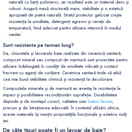
naturală cu lianți polimerici, iar rezultatul este un material dens și
robust. Asigură masă structurală mare, stabilitate și o estetică
apropiată de piatra naturală. Stratul protector gelcoat crește
rezistența la umiditate, detergenți agresivi și variații de
temperatură, fiind adecvat pentru utilizare intensivă în mediul
sanitar.
Sunt rezistente pe termen lung?
Da, chiuvetele și lavoarele baie realizate din ceramică sanitară,
compozit mineral sau compozit de marmură sunt proiectate pentru
utilizare îndelungată în condiții de umiditate ridicată și contact
frecvent cu agenți de curățare. Ceramica sanitară tinde să aibă
cea mai bună stabilitate chimică și rezistență la decolorare.
Compozitele minerale și de marmură au avantaj la rezistența la
impact și posibilitatea recondiționării suprafeței. Durabilitatea
depinde și de montajul corect, calitatea unei
baterii lavoar
,
precum și de întreținerea adecvată. În contextul utilizării zilnice,
aceste materiale își mențin proprietățile funcționale și estetice mulți
ani.
De câte tipuri poate fi un lavoar de baie?