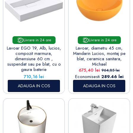
Livrare in 24 ore
Livrare in 24 ore
Lavoar EGO 19, Alb, lucios,
Lavoar, diametru 45 cm,
compozit marmura,
Mandarin Lucios, montaj pe
dimensiune 60 cm ,
blat, ceramica sanitara,
suspendat sau pe blat, cu o
Michael
gaura baterie
Pret
Pret de baza
675,40 lei
964,85 lei
Pret
710,16 lei
Economisesti
289.46 lei
ADAUGA IN COS
ADAUGA IN COS