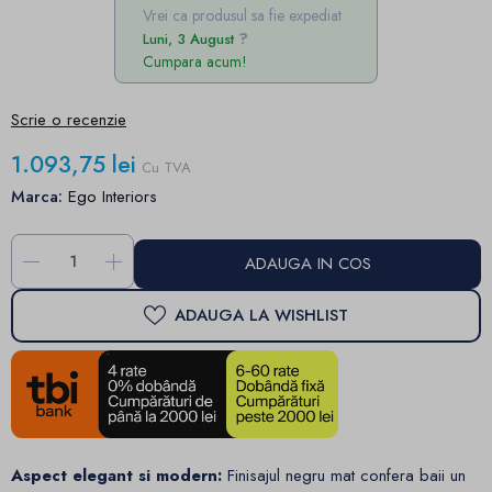
Vrei ca produsul sa fie expediat
Luni, 3 August
Cumpara acum!
Scrie o recenzie
1.093,75 lei
Cu TVA
Marca:
Ego Interiors
-
+
ADAUGA IN COS
ADAUGA LA WISHLIST
Aspect elegant si modern:
Finisajul negru mat confera baii un