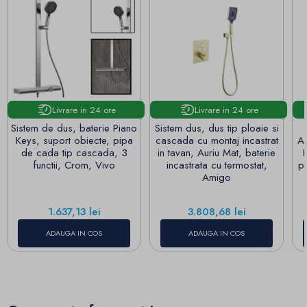
Livrare in 24 ore
Livrare in 24 ore
Sistem de dus, baterie Piano
Sistem dus, dus tip ploaie si
Keys, suport obiecte, pipa
cascada cu montaj incastrat
A
de cada tip cascada, 3
in tavan, Auriu Mat, baterie
functii, Crom, Vivo
incastrata cu termostat,
pa
Amigo
Pret
Pret
1.637,13 lei
3.808,68 lei
ADAUGA IN COS
ADAUGA IN COS