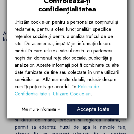
Controlează-ți
functionalitatea sa versatila, fiind echipat cu o
pipa de
confidențialitatea
cada rotativa,
ideala pentru umplerea cazii sau
utilizarea flexibila in spatiul baii, adaptandu-se perfect
Utilizăm cookie-uri pentru a personaliza conținutul și
nevoilor dumneavoastra zilnice.
reclamele, pentru a oferi funcționalități specifice
Avantaje ale sistemului de dus Optima de la Ego
rețelelor sociale și pentru a analiza traficul de pe
Interiors:
site. De asemenea, împărtășim informații despre
Estetica contemporana cu impact vizual
modul în care utilizezi site-ul nostru cu partenerii
puternic:
Finisajul negru mat adauga o nota de
noștri din domeniul rețelelor sociale, publicității și
rafinament oricarei bai, completand perfect stilurile
analizelor. Aceste informații pot fi combinate cu alte
moderne sau minimaliste.
date furnizate de tine sau colectate în urma utilizării
Durabilitate si performanta de neegalat:
serviciilor lor. Află mai multe detalii, inclusiv despre
Materialele de inalta calitate, atent selectate, asigura o
cum îți poți retrage acordul, în
Politica de
rezistenta sporita la uzura si o functionare fara
Confidentialitate si Utilizare Cookie-uri
.
probleme pe termen lung.
Experienta de dus personalizata pentru
Accepta toate
Mai multe informatii
confort maxim:
Schimbul rapid intre dusul tip ploaie
si dusul de mana, precum si reglarea inaltimii, iti
permit sa adaptezi fluxul de apa la nevoile tale,