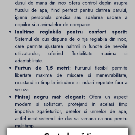
dusul de mana din inox ofera control deplin asupra
fluxului de apa, fiind perfect pentru clatirea parului,
igiena personala precisa sau spalarea usoara a
copiilor si a animalelor de companie.
Inaltime reglabila pentru confort sporit:
Sistemul de dus dispune de o tija reglabila din inox,
care permite ajustarea inaltimii in functie de nevoile
utilizatorului, oferind flexibilitate maxima si
adaptabilitate.
Furtun de 1,5 metri:
Furtunul flexibil permite
libertate maxima de miscare si manevrabilitate,
rezistand in timp la intindere si indoiri repetate fara a
se uza.
Finisaj negru mat elegant:
Ofera un aspect
modern si sofisticat, protejand in acelasi timp
impotriva zgarieturilor, petelor si urmelor de apa,
astfel incat sistemul de dus sa ramana ca nou pentru
mult timp.
Sistemul de dus Optima impresioneaza prin