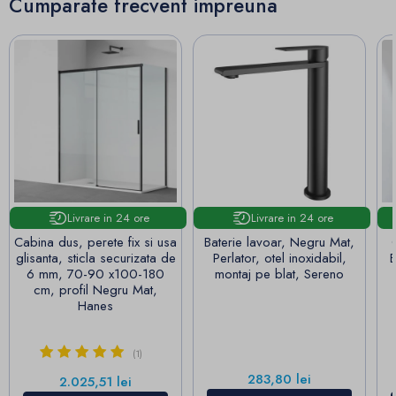
Cumparate frecvent impreuna
Livrare in 24 ore
Livrare in 24 ore
Cabina dus, perete fix si usa
Baterie lavoar, Negru Mat,
glisanta, sticla securizata de
Perlator, otel inoxidabil,
B
6 mm, 70-90 x100-180
montaj pe blat, Sereno
cm, profil Negru Mat,
Hanes
(1)
Pret
283,80 lei
Pret
2.025,51 lei