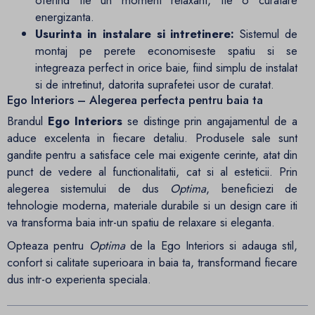
oferind fie un moment relaxant, fie o curatare
energizanta.
Usurinta in instalare si intretinere:
Sistemul de
montaj pe perete economiseste spatiu si se
integreaza perfect in orice baie, fiind simplu de instalat
si de intretinut, datorita suprafetei usor de curatat.
Ego Interiors – Alegerea perfecta pentru baia ta
Brandul
Ego Interiors
se distinge prin angajamentul de a
aduce excelenta in fiecare detaliu. Produsele sale sunt
gandite pentru a satisface cele mai exigente cerinte, atat din
punct de vedere al functionalitatii, cat si al esteticii. Prin
alegerea sistemului de dus
Optima
, beneficiezi de
tehnologie moderna, materiale durabile si un design care iti
va transforma baia intr-un spatiu de relaxare si eleganta.
Opteaza pentru
Optima
de la Ego Interiors si adauga stil,
confort si calitate superioara in baia ta, transformand fiecare
dus intr-o experienta speciala.