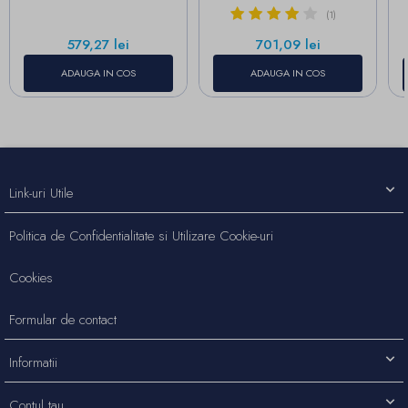
(1)
Pret
Pret
579,27 lei
701,09 lei
ADAUGA IN COS
ADAUGA IN COS
Link-uri Utile
Politica de Confidentialitate si Utilizare Cookie-uri
Cookies
Formular de contact
Informatii
Contul tau