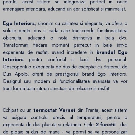
perete, acest sistem se integreaza perfect in orice
amenajare interioara, aducand un aer sofisticat si minimalist.
Ego Interiors
, sinonim cu calitatea si eleganta, va ofera o
solutie pentru dus si cada care transcende functionalitatea
obisnuita, aducand o nota distinctiva in baia dvs.
Transformati fiecare moment petrecut in baie intr-o
experienta de rasfat, avand incredere in
brandul Ego
Interiors
pentru confortul si luxul dvs. personal.
Descoperiti o experienta de dus de exceptie cu Sistemul de
Dus Apolo, oferit de prestigiosul brand Ego Interiors.
Designul sau modern si functionalitatea avansata va vor
transforma baia intr-un sanctuar de relaxare si rasfat.
Echipat cu un
termostat Vernet
din Franta, acest sistem
va asigura controlul precis al temperaturii, pentru o
experienta de dus placuta si relaxanta. Cele
2 functii
- dus
de ploaie si dus de mana - va permit sa va personalizati