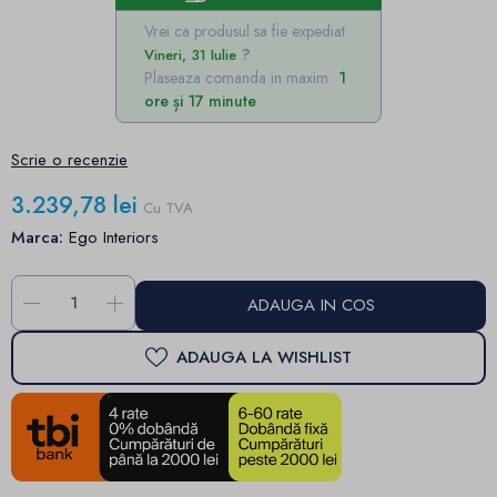
Vrei ca produsul sa fie expediat
Vineri, 31 Iulie
Plaseaza comanda in maxim
1
ore și 17 minute
Scrie o recenzie
3.239,78 lei
Cu TVA
Marca:
Ego Interiors
-
+
ADAUGA IN COS
ADAUGA LA WISHLIST