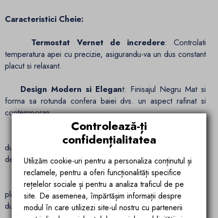
Caracteristici Cheie:
Termostat Vernet de incredere
: Controlati
temperatura apei cu precizie, asigurandu-va un dus constant
placut si relaxant.
Design Modern si Elegan
t: Finisajul Negru Mat si
forma sa rotunda confera baiei dvs. un aspect rafinat si
contemporan.
Controlează-ți
Montaj Din Tavan
: Integrat discret in tavan, sistemul de
confidențialitatea
dus Apolo adauga un plus de eleganta si stil spatiului dvs.
de baie.
Utilizăm cookie-uri pentru a personaliza conținutul și
reclamele, pentru a oferi funcționalități specifice
Functii Avansate
: Cu doua functii esentiale - dus de
rețelelor sociale și pentru a analiza traficul de pe
ploaie si dus de mana - puteti personaliza experienta de
site. De asemenea, împărtășim informații despre
dus dupa preferintele dvs.
modul în care utilizezi site-ul nostru cu partenerii