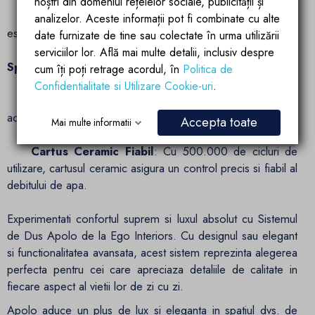
noștri din domeniul rețelelor sociale, publicității și
Material Durabil
: Fabricat din alama H59A, sistemul
analizelor. Aceste informații pot fi combinate cu alte
este rezistent la coroziune si ofera o durata lunga de viata.
date furnizate de tine sau colectate în urma utilizării
serviciilor lor. Află mai multe detalii, inclusiv despre
Specificatii Tehnice:
cum îți poți retrage acordul, în
Politica de
Confidentialitate si Utilizare Cookie-uri
.
Diametru al Palariei de Dus
: 40 cm - Oferind o
acoperire generoasa si uniforma pentru fiecare dus.
Accepta toate
Mai multe informatii
Cartus Ceramic Fiabil
: Cu 500.000 de cicluri de
utilizare, cartusul ceramic asigura un control precis si fiabil al
debitului de apa.
Experimentati confortul suprem si luxul absolut cu Sistemul
de Dus Apolo de la Ego Interiors. Cu designul sau elegant
si functionalitatea avansata, acest sistem reprezinta alegerea
perfecta pentru cei care apreciaza detaliile de calitate in
fiecare aspect al vietii lor de zi cu zi.
Apolo aduce un plus de lux si eleganta in spatiul dvs. de