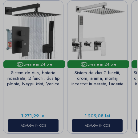
Livrare in 24 ore
Livrare in 24 ore
Sistem de dus, baterie
Sistem de dus 2 functii,
Si
incastrata, 2 functii, dus tip
crom, alama, montaj
ca
ploaie, Negru Mat, Venice
incastrat in perete, Lucente
i
Pret
Pret
1.271,29 lei
1.209,08 lei
ADAUGA IN COS
ADAUGA IN COS