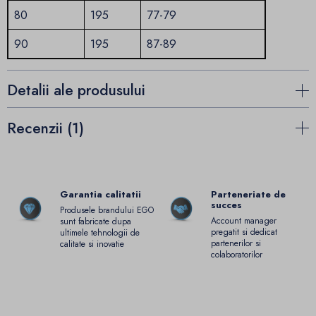
80
195
77-79
90
195
87-89
Detalii ale produsului
Recenzii (1)
Garantia calitatii
Parteneriate de
succes
Produsele brandului EGO
Account manager
sunt fabricate dupa
pregatit si dedicat
ultimele tehnologii de
partenerilor si
calitate si inovatie
colaboratorilor