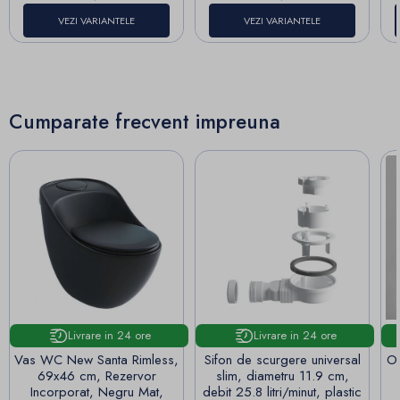
VEZI VARIANTELE
VEZI VARIANTELE
Cumparate frecvent impreuna
Livrare in 24 ore
Livrare in 24 ore
Vas WC New Santa Rimless,
Sifon de scurgere universal
Og
69x46 cm, Rezervor
slim, diametru 11.9 cm,
Incorporat, Negru Mat,
debit 25.8 litri/minut, plastic