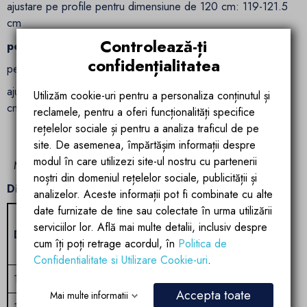
ajustare pe profile pentru dimensiune de 120 cm: 119-121.5
cm
Controlează-ți
pentru dimensiunea de 140 cm:
confidențialitatea
perete usa glisanta de 6 mm: 725x1936x6
ajustare pe profile pentru dimensiune de 140 cm: 139-141.5
Utilizăm cookie-uri pentru a personaliza conținutul și
cm
reclamele, pentru a oferi funcționalități specifice
rețelelor sociale și pentru a analiza traficul de pe
site. De asemenea, împărtășim informații despre
modul în care utilizezi site-ul nostru cu partenerii
Manual instalare Cabina Giorgio
noștri din domeniul rețelelor sociale, publicității și
Dimensiune usa
analizelor. Aceste informații pot fi combinate cu alte
date furnizate de tine sau colectate în urma utilizării
Interval
Interval
serviciilor lor. Află mai multe detalii, inclusiv despre
Dimensiune
Inaltime
de
deschidere
cum îți poți retrage acordul, în
Politica de
montare
usa
Confidentialitate si Utilizare Cookie-uri
.
100
195
99-101.5
40
Accepta toate
Mai multe informatii
110
195
109-111.5
40