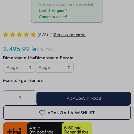
Vrei ca produsul sa fie expediat
Luni, 3 August
Cumpara acum!
(
5
/
5
)
(1)
Scrie o recenzie
2.495,92 lei
Cu TVA
Dimensiune Usa
Dimensiune Perete
Marca:
Ego Interiors
-
+
ADAUGA IN COS
ADAUGA LA WISHLIST