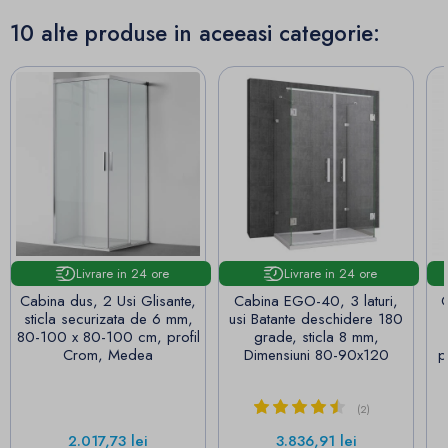
10 alte produse in aceeasi categorie:
Livrare in 24 ore
Livrare in 24 ore
Cabina dus, 2 Usi Glisante,
Cabina EGO-40, 3 laturi,
C
sticla securizata de 6 mm,
usi Batante deschidere 180
80-100 x 80-100 cm, profil
grade, sticla 8 mm,
Crom, Medea
Dimensiuni 80-90x120
p
(2)
Pret
Pret
2.017,73 lei
3.836,91 lei