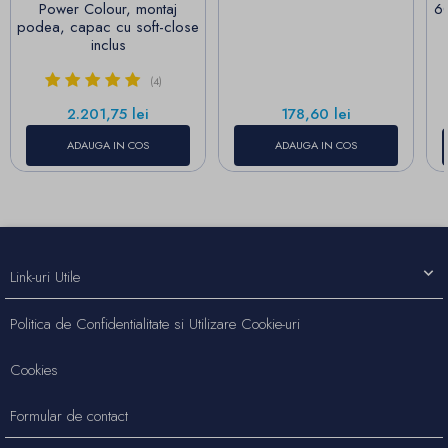
Power Colour, montaj
6
podea, capac cu soft-close
inclus
(4)
Pret
Pret
2.201,75 lei
178,60 lei
ADAUGA IN COS
ADAUGA IN COS
Link-uri Utile
Politica de Confidentialitate si Utilizare Cookie-uri
Cookies
Formular de contact