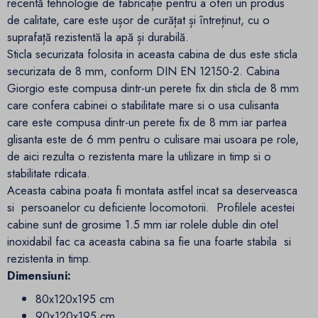
recentă tehnologie de fabricație pentru a oferi un produs
de calitate, care este ușor de curățat și întreținut, cu o
suprafață rezistentă la apă și durabilă.
Sticla securizata folosita in aceasta cabina de dus este sticla
securizata de 8 mm, conform DIN EN 12150-2. Cabina
Giorgio este compusa dintr-un perete fix din sticla de 8 mm
care confera cabinei o stabilitate mare si o usa culisanta
care este compusa dintr-un perete fix de 8 mm iar partea
glisanta este de 6 mm pentru o culisare mai usoara pe role,
de aici rezulta o rezistenta mare la utilizare in timp si o
stabilitate rdicata.
Aceasta cabina poata fi montata astfel incat sa deserveasca
si persoanelor cu deficiente locomotorii. Profilele acestei
cabine sunt de grosime 1.5 mm iar rolele duble din otel
inoxidabil fac ca aceasta cabina sa fie una foarte stabila si
rezistenta in timp.
Dimensiuni:
80x120x195 cm
90x120x195 cm