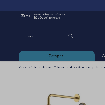
contact@egointeriors.ro
Email:
b2b@egointeriors.ro
Categorii
A
Acasa
Sisteme de dus | Coloane de dus
Seturi complete de 