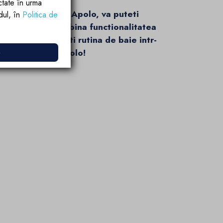
ctate în urma
rs si colectia sa Apolo, va puteti
rdul, în
Politica de
 cusur, care combina functionalitatea
ern. Transformati rutina de baie intr-
e
Sistemul de Dus Apolo!