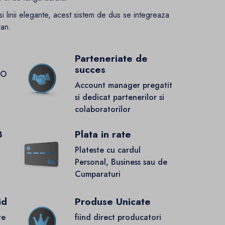
i linii elegante, acest sistem de dus se integreaza
ran.
Parteneriate de
succes
GO
Account manager pregatit
si dedicat partenerilor si
colaboratorilor
8
Plata in rate
Plateste cu cardul
Personal, Business sau de
Cumparaturi
id
Produse Unicate
re
fiind direct producatori