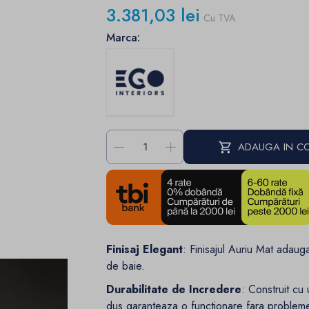
3.381,03 lei
Cu TVA
Marca:
-
+
ADAUGA IN C
Finisaj Elegant
: Finisajul Auriu Mat adaug
de baie.
Durabilitate de Incredere
: Construit cu 
dus garanteaza o functionare fara probleme