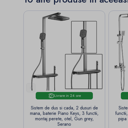

Livrare in 24 ore
Sistem de dus si cada, 2 dusuri de
Sist
mana, baterie Piano Keys, 3 functii,
functi
montaj perete, otel, Gun grey,
pipa 
Serano