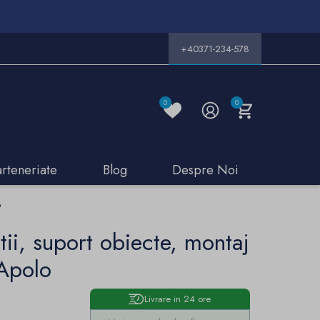
+40371-234-578
0
0
arteneriate
Blog
Despre Noi
o
tii, suport obiecte, montaj
 Apolo
Livrare in 24 ore