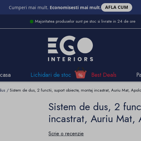
AFLA CUM
Cumperi mai mult.
Economisesti mai mult.
Majoritatea produselor sunt pe stoc si livrate in 24 de ore
casa
Lichidari de stoc
Best Deals
P
dus
Sistem de dus, 2 functii, suport obiecte, montaj incastrat, Auriu Mat, Apol
Sistem de dus, 2 func
incastrat, Auriu Mat,
Scrie o recenzie