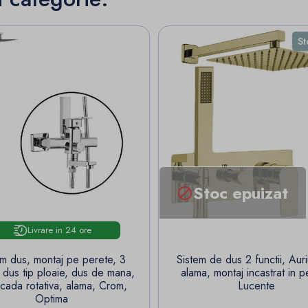
St
Stoc epuizat

Livrare in 24 ore
em dus, montaj pe perete, 3
Sistem de dus 2 functii, Aur
i, dus tip ploaie, dus de mana,
alama, montaj incastrat in p
cada rotativa, alama, Crom,
Lucente
Optima