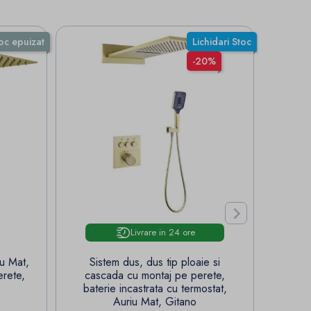
oc epuizat
Lichidari Stoc
-20%

Livrare in 24 ore
iu Mat,
Sistem dus, dus tip ploaie si
Sistem
erete,
cascada cu montaj pe perete,
o
baterie incastrata cu termostat,
Auriu Mat, Gitano