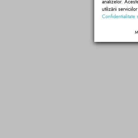
analizelor. Acest
utilizării servicii
Confidentialitate 
M