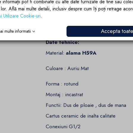
e informații pot fi combinate cu alte date furnizate de tine sau cole
Cu brandul de incredere Ego Interio
lor lor. Află mai multe detalii, inclusiv despre cum îți poți retrage aco
bucura de o experienta de dus fara
si Utilizare Cookie-uri
.
de varf cu un design elegant si mod
Accepta toat
un ritual de relaxare si rasfat cu 
ai multe informatii
Date tehnice:
Material:
alama H59A
Culoare : Auriu Mat
Forma : rotund
Montaj : incastrat
Functii: Dus de ploaie , dus de mana
Cartus ceramic de inalta calitate
Conexiuni G1/2