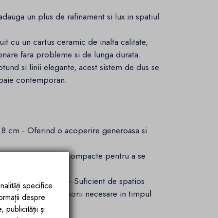
 adauga un plus de rafinament si lux in spatiul
uit cu un cartus ceramic de inalta calitate,
onare fara probleme si de lunga durata.
tund si linii elegante, acest sistem de dus se
 baie contemporan.
.8 cm - Oferind o acoperire generoasa si
20 cm - Dimensiuni compacte pentru a se
iecte
: 29.9x10 cm - Suficient de spatios
nalități specifice
sonala si alte accesorii necesare in timpul
formații despre
publicității și