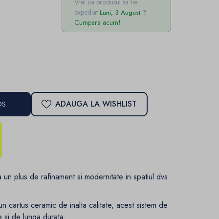
Vrei ca produsul sa fie
expediat
Luni, 3 August
Cumpara acum!
ADAUGA LA WISHLIST
OS
a un plus de rafinament si modernitate in spatiul dvs.
un cartus ceramic de inalta calitate, acest sistem de
 si de lunga durata.