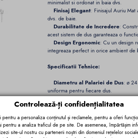
minimalist si ordonat in baia dvs.
Finisaj Elegant
: Finisajul Auriu Mat
dvs. de baie.
Durabilitate de Incredere
: Constr
acest sistem de dus garanteaza o functi
Design Ergonomic
: Cu un design ro
integreaza perfect in orice ambient de
Specificatii Tehnice:
Diametru al Palariei de Dus
: ø 24
uniforma pentru fiecare dus.
Diametru al Partii Incastrate
: ø 
Controlează-ți confidențialitatea
potrivi perfect in orice spatiu de baie.
Dimensiuni ale Suportului de Ob
i pentru a personaliza conținutul și reclamele, pentru a oferi funcțio
pentru a gazdui produsele de igiena per
 și pentru a analiza traficul de pe site. De asemenea, împărtășim in
dusului.
zezi site-ul nostru cu partenerii noștri din domeniul rețelelor sociale, 