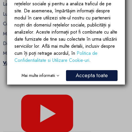
rețelelor sociale și pentru a analiza traficul de pe
Latime 37 cm
site. De asemenea, împărtășim informații despre
Lungime: 49 cm
modul în care utilizezi site-ul nostru cu partenerii
Culoare : Negru Mat
noștri din domeniul rețelelor sociale, publicității și
analizelor. Aceste informații pot fi combinate cu alte
Material: ceramica sanitara
date furnizate de tine sau colectate în urma utilizării
Distanta montare: 18 cm
serviciilor lor. Află mai multe detalii, inclusiv despre
Montaj: Suspendat
cum îți poți retrage acordul, în
Politica de
Confidentialitate si Utilizare Cookie-uri
.
Vasul wc ben culoare negru Mat:
Accepta toate
Mai multe informatii