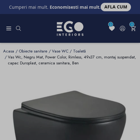
AFLA CUM
Cumperi mai mult.
Economisesti mai mult.
0
0
Acasa
Obiecte sanitare
Vase WC / Toaletă
Vas Wc, Negru Mat, Power Color, Rimless, 49x37 cm, montaj suspendat,
capac Duroplast, ceramica sanitara, Ben