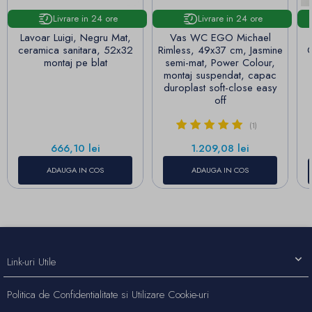
Livrare in 24 ore
Livrare in 24 ore
Lavoar Luigi, Negru Mat,
Vas WC EGO Michael
ceramica sanitara, 52x32
Rimless, 49x37 cm, Jasmine
C
montaj pe blat
semi-mat, Power Colour,
montaj suspendat, capac
duroplast soft-close easy
off
(1)
Pret
Pret
666,10 lei
1.209,08 lei
ADAUGA IN COS
ADAUGA IN COS
Link-uri Utile
Politica de Confidentialitate si Utilizare Cookie-uri