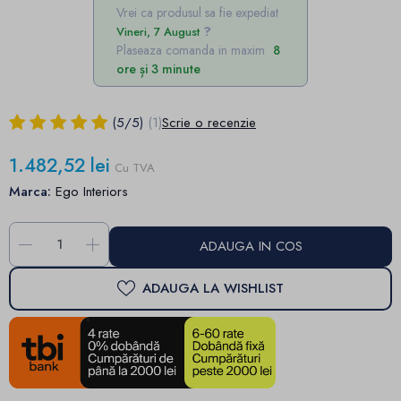
Vrei ca produsul sa fie expediat
Vineri, 7 August
Plaseaza comanda in maxim
8
ore și 3 minute
(
5
/
5
)
(1)
Scrie o recenzie
1.482,52 lei
Cu TVA
Marca:
Ego Interiors
-
+
ADAUGA IN COS
ADAUGA LA WISHLIST