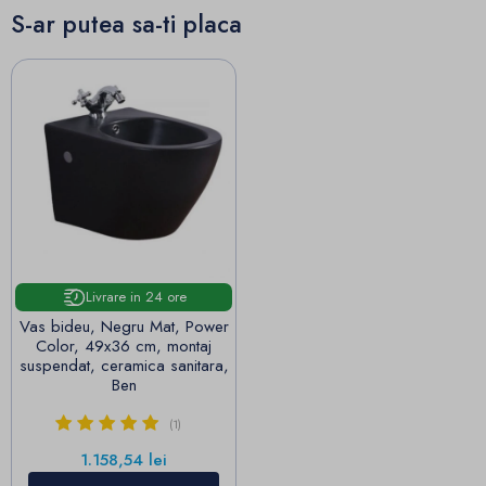
S-ar putea sa-ti placa
Livrare in 24 ore
Vas bideu, Negru Mat, Power
Color, 49x36 cm, montaj
suspendat, ceramica sanitara,
Ben
(1)
Pret
1.158,54 lei