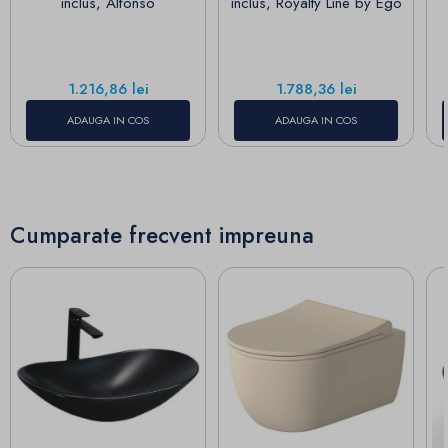
inclus, Alfonso
inclus, Royalty Line by Ego
Pret
Pret
1.216,86 lei
1.788,36 lei
ADAUGA IN COS
ADAUGA IN COS
Cumparate frecvent impreuna