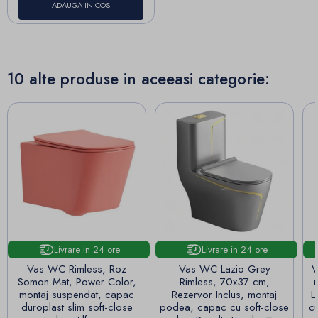
ADAUGA IN COS
10 alte produse in aceeasi categorie:
Livrare in 24 ore
Livrare in 24 ore
Vas WC Rimless, Roz
Vas WC Lazio Grey
V
Somon Mat, Power Color,
Rimless, 70x37 cm,
montaj suspendat, capac
Rezervor Inclus, montaj
L
duroplast slim soft-close
podea, capac cu soft-close
cu