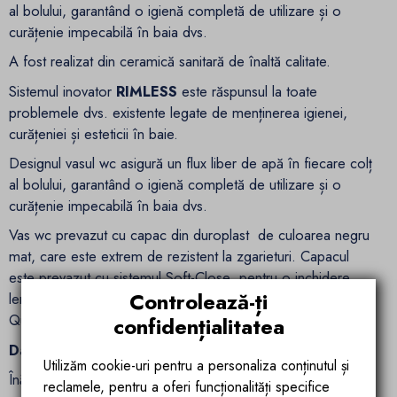
al bolului, garantând o igienă completă de utilizare și o
curățenie impecabilă în baia dvs.
A fost realizat din ceramică sanitară de înaltă calitate.
Sistemul inovator
RIMLESS
este răspunsul la toate
problemele dvs. existente legate de menținerea igienei,
curățeniei și esteticii în baie.
Designul vasul wc asigură un flux liber de apă în fiecare colț
al bolului, garantând o igienă completă de utilizare și o
curățenie impecabilă în baia dvs.
Vas wc prevazut cu capac din duroplast de culoarea negru
mat, care este extrem de rezistent la zgarieturi. Capacul
este prevazut cu sistemul Soft-Close pentru o inchidere
Controlează-ți
lenta. De asemenea capacul este prevazut cu sistemul
Quick-release pentru o curatare mai buna a vasului wc.
confidențialitatea
Date tehnice:
Utilizăm cookie-uri pentru a personaliza conținutul și
Înălțime: 37 cm
reclamele, pentru a oferi funcționalități specifice