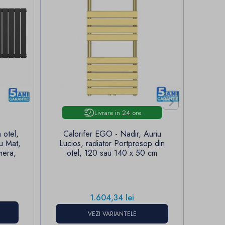

Livrare in 24 ore
 otel,
Calorifer EGO - Nadir, Auriu
Calorif
u Mat,
Lucios, radiator Portprosop din
L
mera,
otel, 120 sau 140 x 50 cm
sapta
120-
Pret
1.604,34 lei
VEZI VARIANTELE