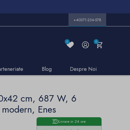
+40371-234-578
0
0
arteneriate
Blog
Despre Noi
180x42 cm, 687 W, 6
n modern, Enes
Livrare in 24 ore