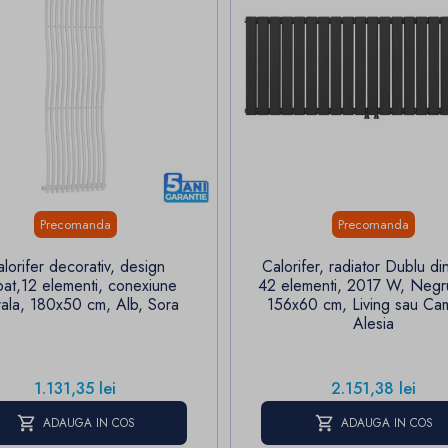
Precomanda
Precomanda
lorifer decorativ, design
Calorifer, radiator Dublu din
bat,12 elementi, conexiune
42 elementi, 2017 W, Negr
rala, 180x50 cm, Alb, Sora
156x60 cm, Living sau Ca
Alesia
Pret
Pret
1.131,35 lei
2.151,38 lei
ADAUGA IN COS
ADAUGA IN COS