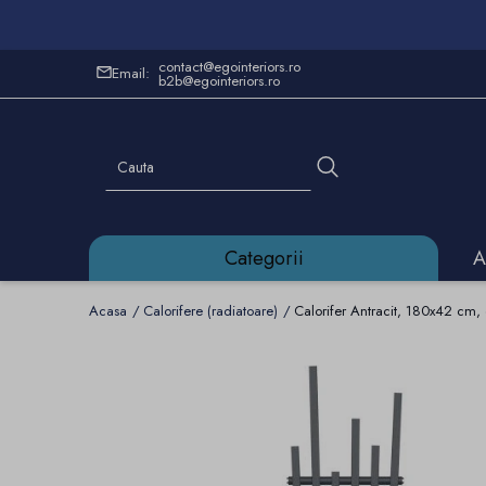
contact@egointeriors.ro
Email:
b2b@egointeriors.ro
Categorii
A
Acasa
Calorifere (radiatoare)
Calorifer Antracit, 180x42 cm,