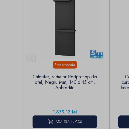

Precomanda
Calorifer, radiator Portprosop din
Ca
otel, Negru Mat, 140 x 45 cm,
cur
Aphrodite
late
Pret
1.879,13 lei
ADAUGA IN COS