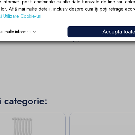
Putere: 687 W
e informații pot fi combinate cu alte date furnizate de tine sau cole
lor lor. Află mai multe detalii, inclusiv despre cum îți poți retrage aco
si Utilizare Cookie-uri
.
Detalii ale produsului
Accepta toat
ai multe informatii
Recenzii (0)
i categorie: