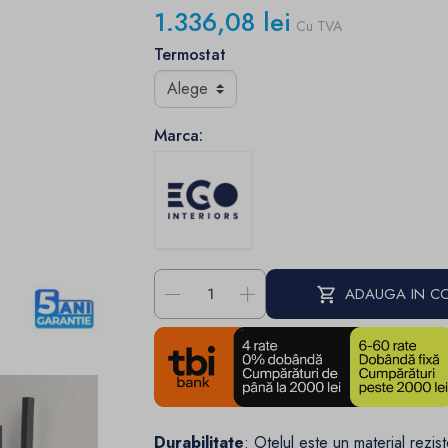
1.336,08 lei
Cu TVA
Termostat
Marca:
-
+
ADAUGA IN C
Durabilitate
: Otelul este un material rezist