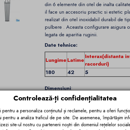
din 6 elemente din otel de inalta calita
il face un accesoriu practic si estetic p
realizat din otel inoxidabil durabil de ti
pulbere . Aceasta configurare asigura o
legata de aparitia ruginii.
Date tehnice:
Interax(distanta in
Lungime
Latime
racorduri)
180
42
5
Dimensiuni
:
Controlează-ți confidențialitatea
180 x 42 cm
Nr. elementi: 6
i pentru a personaliza conținutul și reclamele, pentru a oferi funcțio
 și pentru a analiza traficul de pe site. De asemenea, împărtășim in
Culoare : Antracit
zezi site-ul nostru cu partenerii noștri din domeniul rețelelor sociale, 