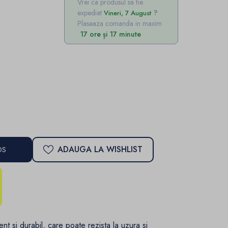
Vrei ca produsul sa fie
expediat
Vineri, 7 August
Plaseaza comanda in maxim
17 ore și 17 minute
ADAUGA LA WISHLIST
OS
ent si durabil, care poate rezista la uzura si