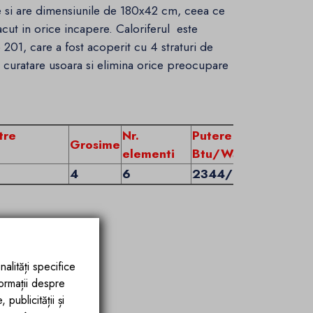
te si are dimensiunile de 180x42 cm, ceea ce
lacut in orice incapere. Caloriferul este
p 201, care a fost acoperit cu 4 straturi de
 curatare usoara si elimina orice preocupare
tre
Nr.
Putere
Grosime
elementi
Btu/Watt
4
6
2344/687
nalități specifice
formații despre
publicității și