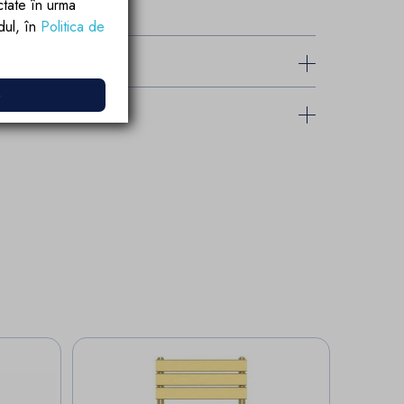
ctate în urma
rdul, în
Politica de
e