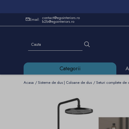
contact@egointeriors.ro
Email:
b2b@egointeriors.ro
Categorii
A
Acasa
Sisteme de dus | Coloane de dus
Seturi complete de 