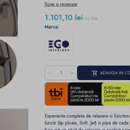
Scrie o recenzie
1.101,10 lei
Cu TVA
Marca:
-
+
ADAUGA IN C
Experienta completa de relaxare si function
functii (tip ploaie, Soft, Jet) si pipa de ca
baie intr-un ritual de relaxare si confort per