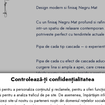
Design modern si finisaj Negru Mat
Cu un finisaj Negru Mat profund si rafin
intr-un spatiu de relaxare contemporan.
potriveste perfect cu tendintele actuale
Pipa de cada tip cascada – o experient
Pipa de cada cu efect de cascada aduce 
curgere lina si ampla a apei, care creea
Ideala pentru umplerea rapida a cazii si
Controlează-ți confidențialitatea
spa profesional.
i pentru a personaliza conținutul și reclamele, pentru a oferi funcțio
 și pentru a analiza traficul de pe site. De asemenea, împărtășim in
zezi site-ul nostru cu partenerii noștri din domeniul rețelelor sociale, 