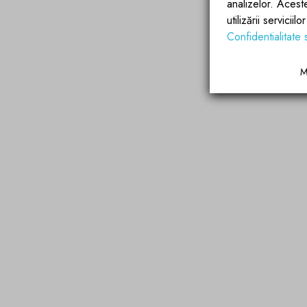
analizelor. Acest
utilizării servicii
Confidentialitate 
M