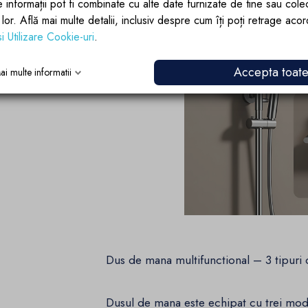
e informații pot fi combinate cu alte date furnizate de tine sau cole
lor lor. Află mai multe detalii, inclusiv despre cum îți poți retrage aco
si Utilizare Cookie-uri
.
Accepta toat
ai multe informatii
Dus de mana multifunctional – 3 tipuri d
Dusul de mana este echipat cu trei modu