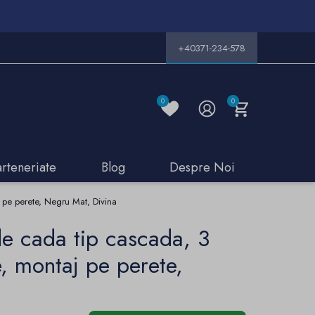
+40371-234-578
0
0
arteneriate
Blog
Despre Noi
j pe perete, Negru Mat, Divina
de cada tip cascada, 3
e, montaj pe perete,