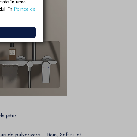
ctate în urma
rdul, în
Politica de
e
e jeturi
ri de pulverizare – Rain, Soft si Jet –