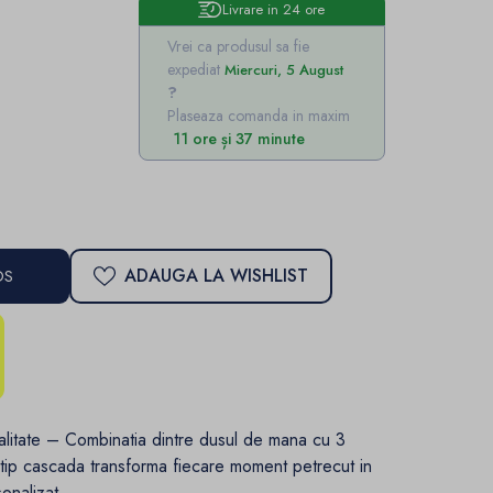
Livrare in 24 ore
Vrei ca produsul sa fie
expediat
Miercuri, 5 August
Plaseaza comanda in maxim
11 ore și 37 minute
ADAUGA LA WISHLIST
OS
alitate – Combinatia dintre dusul de mana cu 3
da tip cascada transforma fiecare moment petrecut in
sonalizat.