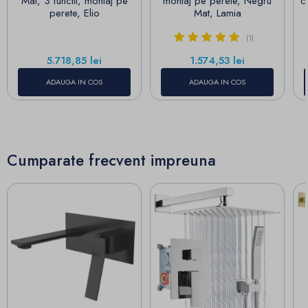
Mat, 3 functii, montaj pe
montaj pe perete, Negru
cu R
perete, Elio
Mat, Lamia
(1)
Pret
Pret
5.718,85 lei
1.574,53 lei
ADAUGA IN COS
ADAUGA IN COS
Cumparate frecvent impreuna