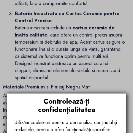
utilitati, fara a compromite confortul.
Baterie Incastrata cu Cartus Ceramic pentru
Control Precise
Bateria incastrata include un
cartus ceramic de
inalta calitate
, care ofera un control precis asupra
temperaturii si debitului de apa. Acest cartus asigura o
functionare lina si o durata lunga de viata, garantand
ca sistemul va functiona optim pentru multi ani.
Designul incastrat pastreaza un aspect curat si
elegant, eliminand elementele vizibile si maximizand
spatiul disponibil.
Materiale Premium si Finisaj Negru Mat
Acest sistem de dus este construit din materiale durabile,
Controlează-ți
avand
corpul din alama
, panoul si accesoriile din
otel
confidențialitatea
inoxidabil
si
manerul din aliaj de zinc
. Combinatia de
materiale rezistente si finisajul
negru mat
ofera un aspect
Utilizăm cookie-uri pentru a personaliza conținutul și
elegant si sofisticat, fiind rezistent la zgarieturi si pete.
reclamele, pentru a oferi funcționalități specifice
Aspectul sau modern este ideal pentru un decor minimalist,