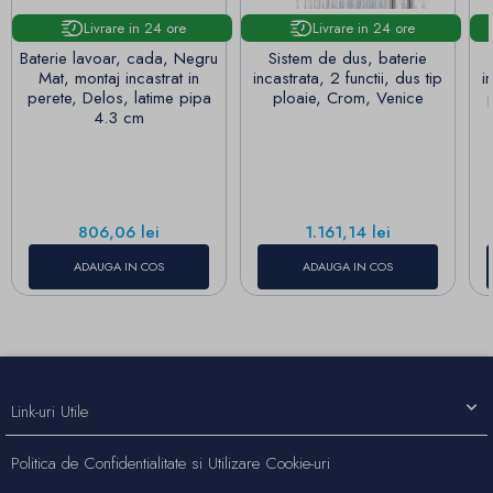
Livrare in 24 ore
Livrare in 24 ore
Baterie lavoar, cada, Negru
Sistem de dus, baterie
Mat, montaj incastrat in
incastrata, 2 functii, dus tip
i
perete, Delos, latime pipa
ploaie, Crom, Venice
4.3 cm
Pret
Pret
806,06 lei
1.161,14 lei
ADAUGA IN COS
ADAUGA IN COS
Link-uri Utile
Politica de Confidentialitate si Utilizare Cookie-uri