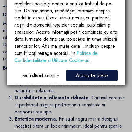
rețelelor sociale și pentru a analiza traficul de pe
adaugand un plus de rafinament baii.
site. De asemenea, împărtășim informații despre
Design Modern si Practic cu Montaj Incastrat
modul în care utilizezi site-ul nostru cu partenerii
Montajul incastrat al sistemului Venice creeaza o estetica
noștri din domeniul rețelelor sociale, publicității și
moderna si aerisita, eliminand elementele inestetice si
analizelor. Aceste informații pot fi combinate cu alte
oferind o solutie practica pentru baile de orice dimensiune.
date furnizate de tine sau colectate în urma utilizării
Designul minimalist contribuie la mentinerea unui aspect
serviciilor lor. Află mai multe detalii, inclusiv despre
ordonat si usor de intretinut, facand curatarea simpla si
cum îți poți retrage acordul, în
Politica de
rapida.
Confidentialitate si Utilizare Cookie-uri
.
Beneficii Cheie
Accepta toate
Mai multe informatii
Experienta de dus premium
: Functia tip ploaie
asigura o dispersie uniforma a apei pentru o senzatie
naturala si relaxanta.
Durabilitate si eficienta ridicata
: Cartusul ceramic
si perlatorul asigura performanta constanta si
economisirea apei.
Estetica moderna
: Finisajul negru mat si designul
incastrat ofera un look minimalist, ideal pentru spatiile