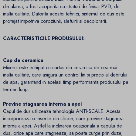
din alama, a fost acoperita cu straturi de finisaj PVD, de
inalta calitate. Datorita acestei tehnici, sistemul de dus este
protejat impotriva coroziunii, slefuirii si decolorarii.
CARACTERISTICILE PRODUSULUI:
Cap de ceramica
Mixerul este echipat cu cartus din ceramica de cea mai
inalta calitate, care asigura un control lin si precis al debitului
de apa, garantand in acelasi timp performanta produsului pe
termen lung.
Previne stagnarea interna a apei
Capul de dus utilizeaza tehnologia ANTI-SCALE. Acesta
incorporeaza o insertie din silicon, care previne stagnarea
interna a apei. Astfel la inclinarea ocazionala a capului de
dus, orice apa care stagneaza, sa poata curge prin duze,