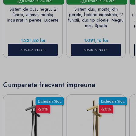
Livrare in 24 ore
Livrare in 24 ore
Sistem de dus, negru, 2
Sistem dus, montaj din
functii, alama, montaj
perete, baterie incastrata, 2
ca
incastrat in perete, Lucente
functii, dus tip ploaie, Negru
mat, Sparta
p
Pret
Pret
1.221,86 lei
1.091,16 lei
ADAUGA IN COS
ADAUGA IN COS
Cumparate frecvent impreuna
Lichidari Stoc
Lichidari Stoc
-20%
-20%