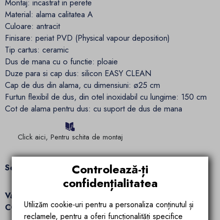
Montaj: incastrat in perete
Material: alama calitatea A
Culoare: antracit
Finisare: periat PVD (Physical vapour deposition)
Tip cartus: ceramic
Dus de mana cu o functie: ploaie
Duze para si cap dus: silicon EASY CLEAN
Cap de dus din alama, cu dimensiuni: ø25 cm
Furtun flexibil de dus, din otel inoxidabil cu lungime: 150 cm
Cot de alama pentru dus: cu suport de dus de mana
Click aici, Pentru schita de montaj
Controlează-ți
Se livreaza complet, impreuna cu setul de montaj.
confidențialitatea
Va recomandam sa descoperiti intreaga colectie
Utilizăm cookie-uri pentru a personaliza conținutul și
CONTOUR, cuprinsa din baterii si sisteme de dus!
reclamele, pentru a oferi funcționalități specifice