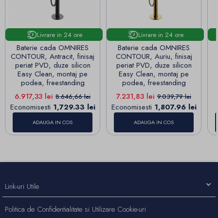
Livrare in 24 ore
Livrare in 24 ore
Baterie cada OMNIRES
Baterie cada OMNIRES
CONTOUR, Antracit, finisaj
CONTOUR, Auriu, finisaj
periat PVD, duze silicon
periat PVD, duze silicon
Easy Clean, montaj pe
Easy Clean, montaj pe
podea, freestanding
podea, freestanding
Pret
Pret de baza
Pret
Pret de baza
6.917,33 lei
7.231,83 lei
8.646,66 lei
9.039,79 lei
Economisesti
1,729.33 lei
Economisesti
1,807.96 lei
ADAUGA IN COS
ADAUGA IN COS
Link-uri Utile
Politica de Confidentialitate si Utilizare Cookie-uri