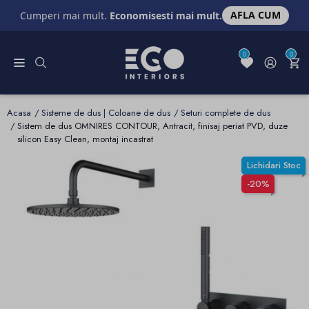
AFLA CUM
Cumperi mai mult.
Economisesti mai mult.
0
0
Acasa
Sisteme de dus | Coloane de dus
Seturi complete de dus
Sistem de dus OMNIRES CONTOUR, Antracit, finisaj periat PVD, duze
silicon Easy Clean, montaj incastrat
Lichidari Stoc
-20%