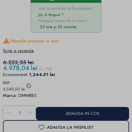
Vrei ca produsul sa fie expediat
Joi, 6 August
Plaseaza comanda in maxim
23 ore și 52 minute

Ultimele produse in stoc
Scrie o recenzie
6.222,55 lei
4.978,04 lei
Cu TVA
Economisesti
1,244.51 lei
RRP:
info_outline
6.348,00 lei
Marca:
OMNIRES
-
+
ADAUGA IN COS
ADAUGA LA WISHLIST