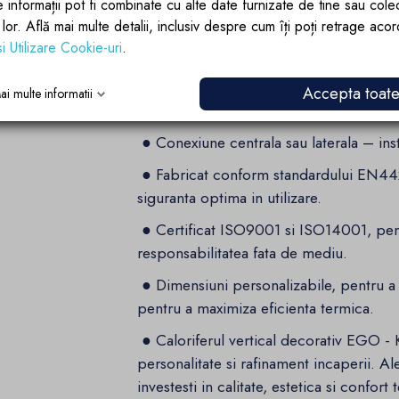
Avantajele principale ale calorifer
e informații pot fi combinate cu alte date furnizate de tine sau cole
lor lor. Află mai multe detalii, inclusiv despre cum îți poți retrage aco
●
Constructie durabila din otel de cali
si Utilizare Cookie-uri
.
asigurand o rezistenta crescuta la corozi
●
Compatibil cu sistemele de incalzire c
Accepta toat
ai multe informatii
eficienta a caldurii.
●
Conexiune centrala sau laterala – insta
●
Fabricat conform standardului EN442
siguranta optima in utilizare.
●
Certificat ISO9001 si ISO14001, pent
responsabilitatea fata de mediu.
●
Dimensiuni personalizabile, pentru a 
pentru a maximiza eficienta termica.
●
Caloriferul vertical decorativ EGO - 
personalitate si rafinament incaperii. 
investesti in calitate, estetica si confor