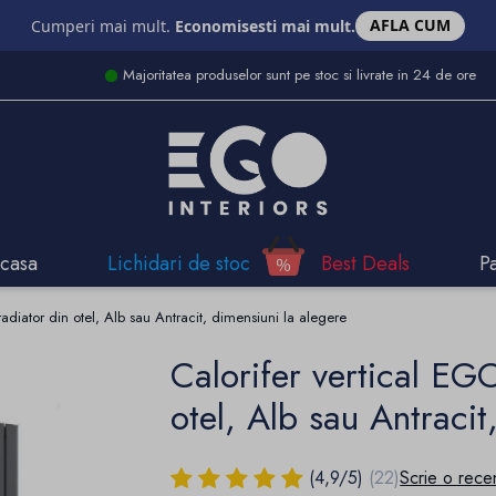
AFLA CUM
Cumperi mai mult.
Economisesti mai mult.
Majoritatea produselor sunt pe stoc si livrate in 24 de ore
casa
Lichidari de stoc
Best Deals
P
 radiator din otel, Alb sau Antracit, dimensiuni la alegere
Calorifer vertical EGO
otel, Alb sau Antracit
(
4,9
/
5
)
(22)
Scrie o rece