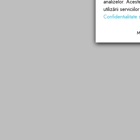
analizelor. Acest
utilizării servicii
Confidentialitate 
M