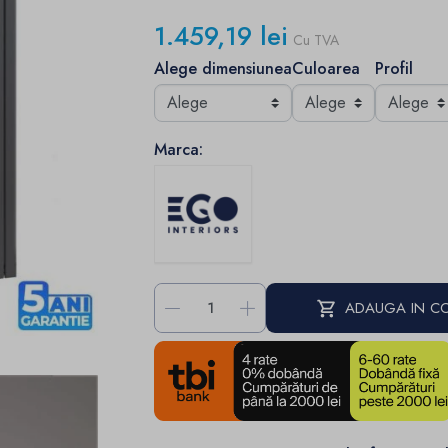
1.459,19 lei
Cu TVA
Alege dimensiunea
Culoarea
Profil
Marca:
-
+
ADAUGA IN C