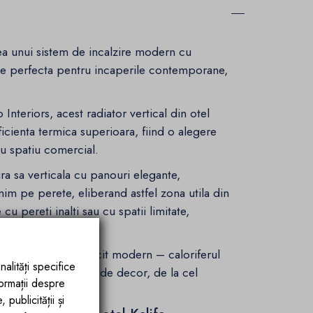
ea unui sistem de incalzire modern cu
utie perfecta pentru incaperile contemporane,
nteriors, acest radiator vertical din otel
icienta termica superioara, fiind o alegere
u spatiu comercial.
a sa verticala cu panouri elegante,
im pe perete, eliberand astfel zona utila din
u pereti inalti sau cu spatii limitate,
space.
Alb clasic si Antracit modern – caloriferul
nalități specifice
rmonios in orice tip de decor, de la cel
formații despre
publicității și