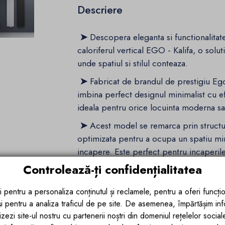
Descriere
➤
Descopera eleganta si functionalitat
caloriferul vertical EGO - Kalifa, o sol
unde spatiul si stilul conteaza.
➤
Fabricat de brandul de prestigiu Ego I
imbina perfect designul minimalist cu ef
ideala pentru orice locuinta moderna sa
➤
Acest model se remarca prin structur
optimizata pentru a ocupa un spatiu min
incapere. Este perfect pentru incaperile c
precum bai, holuri sau bucatarii open-
Controlează-ți confidențialitatea
➤
Disponibil in doua nuante rafinate – 
i pentru a personaliza conținutul și reclamele, pentru a oferi funcțio
decorativ vertical Kalifa se integreaza a
 și pentru a analiza traficul de pe site. De asemenea, împărtășim in
minimalist pana la cel industrial.
zezi site-ul nostru cu partenerii noștri din domeniul rețelelor sociale, 