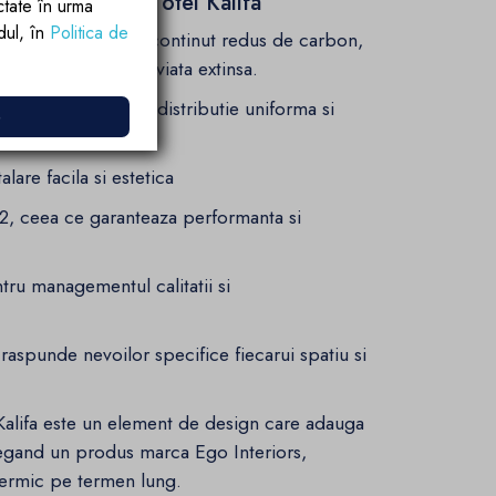
ului vertical din otel Kalifa
ctate în urma
rdul, în
Politica de
tate superioara, cu continut redus de carbon,
une si o durata de viata extinsa.
entrala, oferind o distributie uniforma si
e
lare facila si estetica
, ceea ce garanteaza performanta si
ru managementul calitatii si
raspunde nevoilor specifice fiecarui spatiu si
Kalifa este un element de design care adauga
Alegand un produs marca Ego Interiors,
t termic pe termen lung.