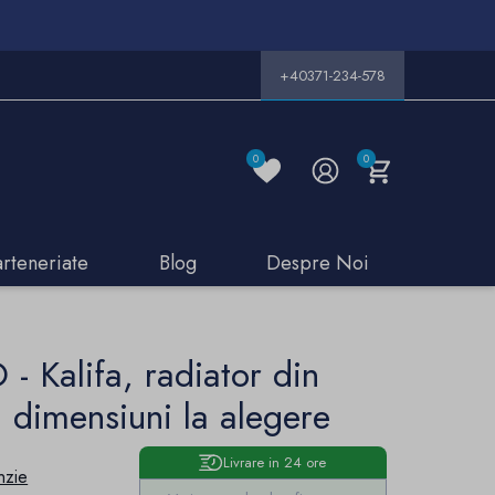
+40371-234-578
0
0
arteneriate
Blog
Despre Noi
 - Kalifa, radiator din
, dimensiuni la alegere
Livrare in 24 ore
nzie