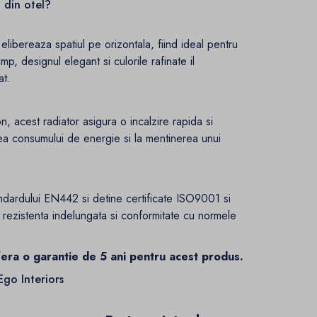
l din otel?
a elibereaza spatiul pe orizontala, fiind ideal pentru
mp, designul elegant si culorile rafinate il
at.
n, acest radiator asigura o incalzire rapida si
rea consumului de energie si la mentinerea unui
andardului EN442 si detine certificate ISO9001 si
rezistenta indelungata si conformitate cu normele
fera o garantie de 5 ani pentru acest produs.
go Interiors