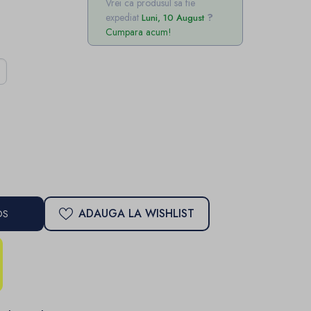
Vrei ca produsul sa fie
expediat
Luni, 10 August
Cumpara acum!
ADAUGA LA WISHLIST
OS