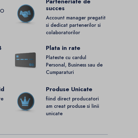
Parteneriate de
succes
GO
Account manager pregatit
si dedicat partenerilor si
colaboratorilor
8
Plata in rate
Plateste cu cardul
Personal, Business sau de
Cumparaturi
id
Produse Unicate
re
fiind direct producatori
.
am creat produse si linii
unicate