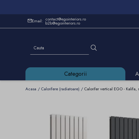
contact@egointeriors.ro
Email:
b2b@egointeriors.ro
Categorii
A
Acasa
Calorifere (radiatoare)
Calorifer vertical EGO - Kalifa,