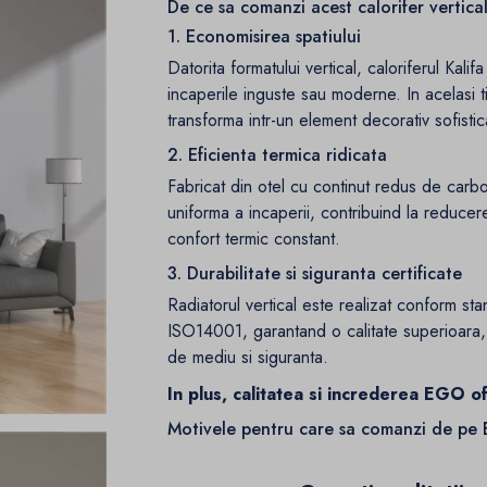
De ce sa comanzi acest calorifer vertica
1. Economisirea spatiului
Datorita formatului vertical, caloriferul Kalif
incaperile inguste sau moderne. In acelasi ti
transforma intr-un element decorativ sofistic
2. Eficienta termica ridicata
Fabricat din otel cu continut redus de carbo
uniforma a incaperii, contribuind la reduce
confort termic constant.
3. Durabilitate si siguranta certificate
Radiatorul vertical este realizat conform st
ISO14001, garantand o calitate superioara, 
de mediu si siguranta.
In plus, calitatea si increderea EGO o
Motivele pentru care sa comanzi de pe E