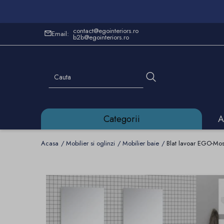
contact@egointeriors.ro
Email:
b2b@egointeriors.ro
Categorii
A
Acasa
Mobilier si oglinzi
Mobilier baie
Blat lavoar EGO-Moss