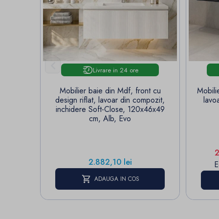

Livrare in 24 ore
Mobilier baie din Mdf, front cu
Mobili
design riflat, lavoar din compozit,
lavo
inchidere Soft-Close, 120x46x49
cm, Alb, Evo
P
2
Pret
2.882,10 lei
E
ADAUGA IN COS