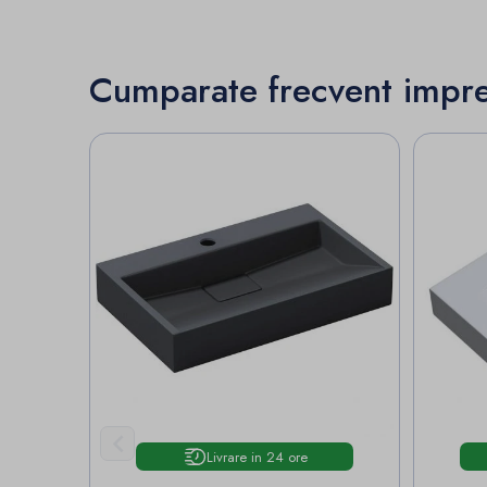
Cumparate frecvent impr

Livrare in 24 ore