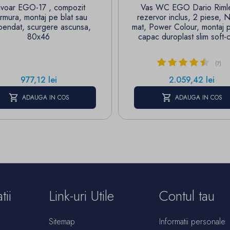
voar EGO-17 , compozit
Vas WC EGO Dario Riml
rmura, montaj pe blat sau
rezervor inclus, 2 piese, 
pendat, scurgere ascunsa,
mat, Power Colour, montaj 
80x46
capac duroplast slim soft-
(7)
Pret
Pret
977,12 lei
2.059,42 lei
ADAUGA IN COS
ADAUGA IN COS
tii
Link-uri Utile
Contul tau
Sitemap
Informatii personale