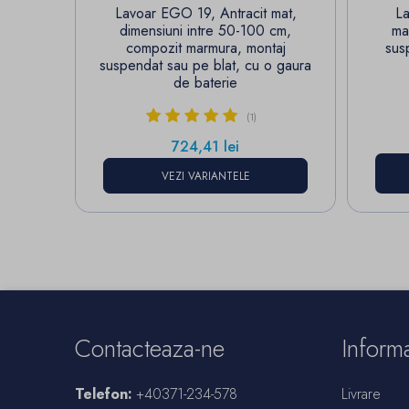
Lavoar EGO 19, Antracit mat,
La
dimensiuni intre 50-100 cm,
ma
compozit marmura, montaj
sus
suspendat sau pe blat, cu o gaura
de baterie
(1)
Pret
724,41 lei
VEZI VARIANTELE
Contacteaza-ne
Informa
Telefon:
+40371-234-578
Livrare