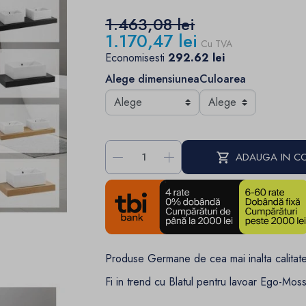
1.463,08 lei
1.170,47 lei
Cu TVA
Economisesti
292.62 lei
Alege dimensiunea
Culoarea
-
+
ADAUGA IN C
Produse Germane de cea mai inalta calitate
Fi in trend cu Blatul pentru lavoar Ego-Mos