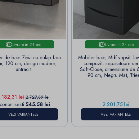
Livrare in 24 ore
Livrare in 24 ore
er de baie Zinia cu dulap fara
Mobilier baie, Mdf vopsit, la
ar, 120 cm, design modern,
compozit, separatoare ser
antracit
Soft-Close, dimensiune de 
90 cm, Negru Mat, Trie
ret
Pret de baza
.182,31 lei
2.727,89 lei
Pret
conomisesti
545.58 lei
2.201,75 lei
VEZI VARIANTELE
VEZI VARIANTELE