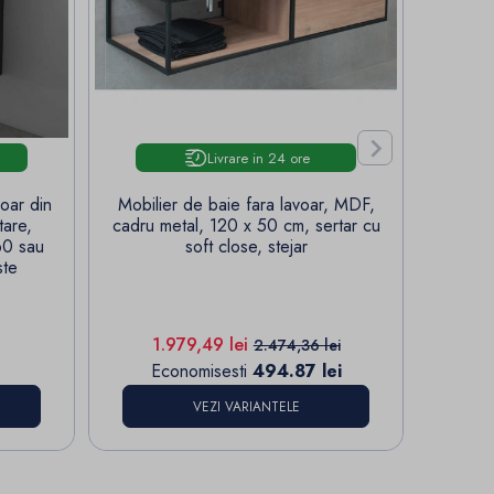

Livrare in 24 ore
voar din
Mobilier de baie fara lavoar, MDF,
Mobi
tare,
cadru metal, 120 x 50 cm, sertar cu
doua l
60 sau
soft close, stejar
180 
ste
Pret
Pret de baza
P
1.979,49 lei
5
2.474,36 lei
Economisesti
494.87 lei
Ec
VEZI VARIANTELE