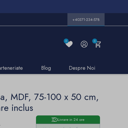
+40371-234-578
0
0
arteneriate
Blog
Despre Noi
sa, MDF, 75-100 x 50 cm,
are inclus
Livrare in 24 ore
e