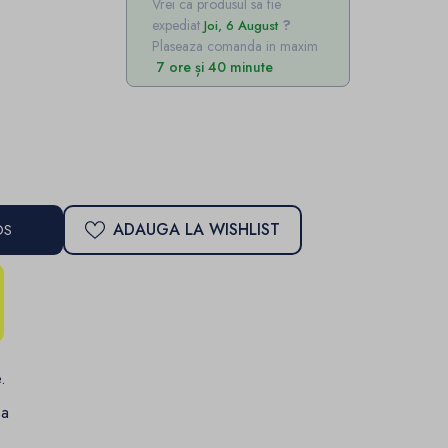
Vrei ca produsul sa fie
expediat
Joi, 6 August
Plaseaza comanda in maxim
7 ore și 40 minute
ADAUGA LA WISHLIST
OS
.
sa