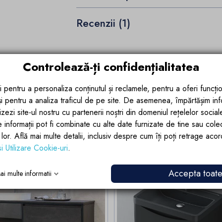
Recenzii (1)
Controlează-ți confidențialitatea
i pentru a personaliza conținutul și reclamele, pentru a oferi funcțio
 și pentru a analiza traficul de pe site. De asemenea, împărtășim in
zezi site-ul nostru cu partenerii noștri din domeniul rețelelor sociale, 
i categorie:
e informații pot fi combinate cu alte date furnizate de tine sau cole
lor lor. Află mai multe detalii, inclusiv despre cum îți poți retrage aco
si Utilizare Cookie-uri
.
Lichidari Stoc
-20%
Accepta toat
ai multe informatii