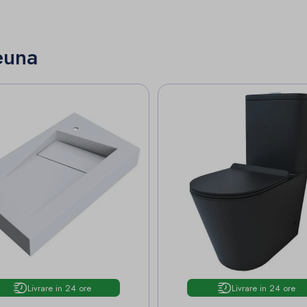
euna
Livrare in 24 ore
Livrare in 24 ore