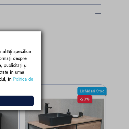
nalități specifice
formații despre
publicității și
ctate în urma
rdul, în
Politica de
Lichidari Stoc
-20%
e