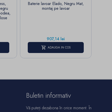
ess,
Baterie lavoar Elado, Negru Mat,
Calo
Negru
montaj pe lavoar
Por
podea,
Antrac
close
Pret
907,14 lei
ADAUGA IN COS
Buletin informativ
Vă puteți dezabona în orice moment. În