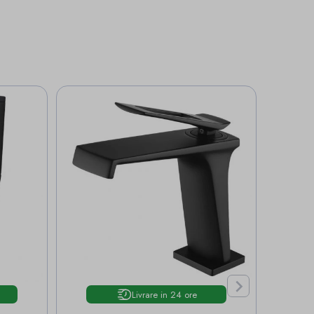

Livrare in 24 ore