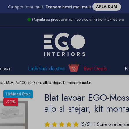
AFLA CUM
Cumperi mai mult.
Economisesti mai mult.
Majoritatea produselor sunt pe stoc si livrate in 24 de ore
casa
Lichidari de stoc
Best Deals
P
a, MDF, 75-100 x 50 cm, alb si stejar, kit montare inclus
Lichidari Stoc
Blat lavoar EGO-Mos
-20%
alb si stejar, kit mont
(
5
/
5
)
(1)
Scrie o recenzi