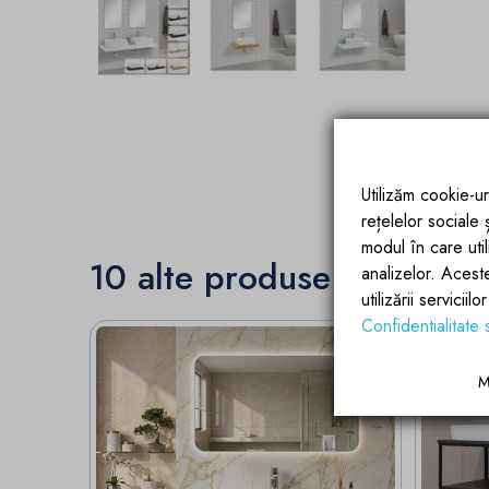
Utilizăm cookie-ur
rețelelor sociale
modul în care utili
10 alte produse in aceeas
analizelor. Acest
utilizării servicii
Confidentialitate 
M