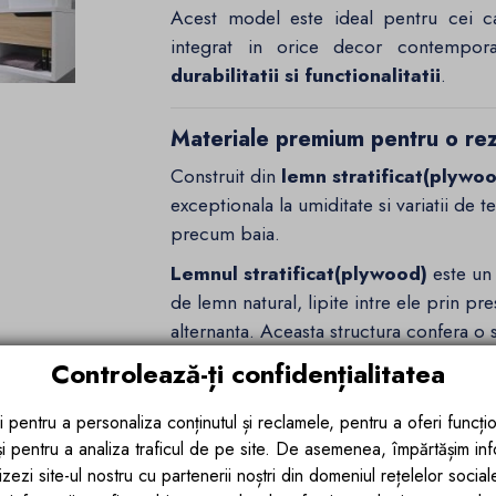
Acest model este ideal pentru cei ca
integrat in orice decor contempora
durabilitatii si functionalitatii
.
Materiale premium pentru o rez
Construit din
lemn stratificat(plywo
exceptionala la umiditate si variatii de 
precum baia.
Lemnul stratificat(plywood)
este un 
de lemn natural, lipite intre ele prin pre
alternanta. Aceasta structura confera o 
prevenind deformarile cauzate de umezea
Controlează-ți confidențialitatea
stratificat pastreaza aspectul nobil al l
durabilitate.
i pentru a personaliza conținutul și reclamele, pentru a oferi funcțio
 și pentru a analiza traficul de pe site. De asemenea, împărtășim in
Un mobilier de baie trebuie sa fie nu d
zezi site-ul nostru cu partenerii noștri din domeniul rețelelor sociale, 
60x55 cm este realizat din
Lemn st