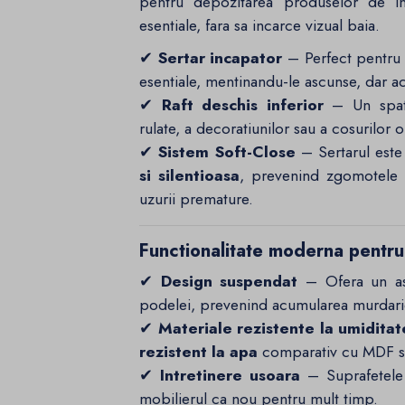
pentru depozitarea produselor de ing
esentiale, fara sa incarce vizual baia.
✔
Sertar incapator
– Perfect pentru 
esentiale, mentinandu-le ascunse, dar ac
✔
Raft deschis inferior
– Un spati
rulate, a decoratiunilor sau a cosurilor 
✔
Sistem Soft-Close
– Sertarul est
si silentioasa
, prevenind zgomotele 
uzurii premature.
Functionalitate moderna pentru 
✔
Design suspendat
– Ofera un aspe
podelei, prevenind acumularea murdarie
✔
Materiale rezistente la umiditat
rezistent la apa
comparativ cu MDF sau
✔
Intretinere usoara
– Suprafetele 
mobilierul ca nou pentru mult timp.