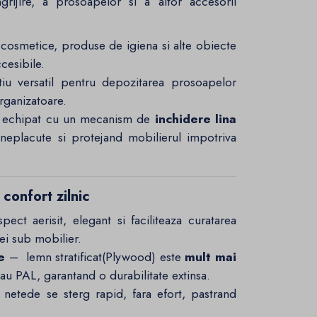
rijire, a prosoapelor si a altor accesorii
cosmetice, produse de igiena si alte obiecte
cesibile.
u versatil pentru depozitarea prosoapelor
organizatoare.
e echipat cu un mecanism de
inchidere lina
neplacute si protejand mobilierul impotriva
confort zilnic
ct aerisit, elegant si faciliteaza curatarea
i sub mobilier.
e
– lemn stratificat(Plywood) este
mult mai
 PAL, garantand o durabilitate extinsa.
netede se sterg rapid, fara efort, pastrand