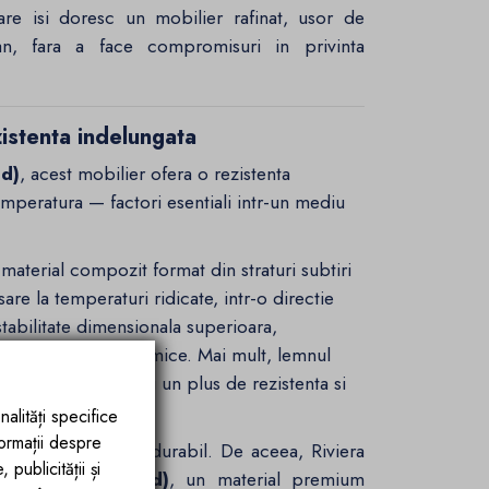
re isi doresc un mobilier rafinat, usor de
n, fara a face compromisuri in privinta
istenta indelungata
od)
, acest mobilier ofera o rezistenta
temperatura — factori esentiali intr-un mediu
material compozit format din straturi subtiri
sare la temperaturi ridicate, intr-o directie
stabilitate dimensionala superioara,
la sau variatii termice. Mai mult, lemnul
emnului masiv, dar cu un plus de rezistenta si
nalități specifice
formații despre
oar estetic, ci si durabil. De aceea, Riviera
publicității și
ratificat(Plywood)
, un material premium