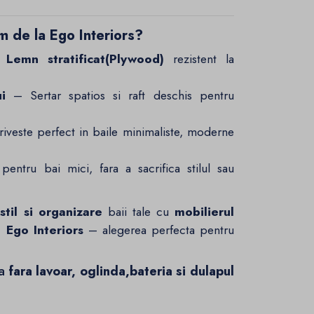
m de la Ego Interiors?
Lemn stratificat(Plywood)
rezistent la
i
– Sertar spatios si raft deschis pentru
veste perfect in baile minimaliste, moderne
entru bai mici, fara a sacrifica stilul sau
 stil si organizare
baii tale cu
mobilierul
 Ego Interiors
– alegerea perfecta pentru
za
fara lavoar, oglinda,bateria si dulapul