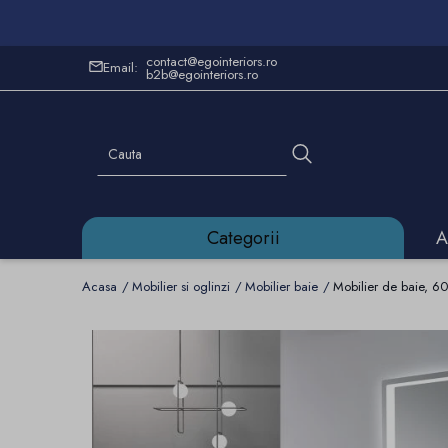
contact@egointeriors.ro
Email:
b2b@egointeriors.ro
Categorii
A
Acasa
Mobilier si oglinzi
Mobilier baie
Mobilier de baie, 60 