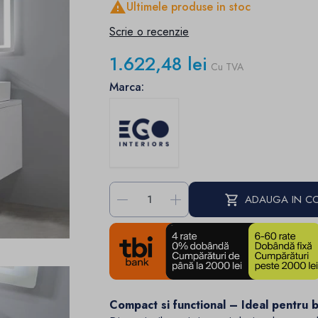

Ultimele produse in stoc
Scrie o recenzie
1.622,48 lei
Cu TVA
Marca:
-
+
ADAUGA IN C
Compact si functional – Ideal pentru b