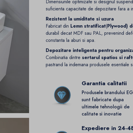
Dimensiunile optimizate si designul suspen
suficienta capacitate de depozitare fara a i
Rezistent la umiditate si uzura
Fabricat din
Lemn stratificat
(
Plywood) de
durabil decat MDF sau PAL, prevenind def
constanta la aburi si apa.
Depozitare inteligenta pentru organiz
Combinatia dintre
sertarul spatios si raf
pastrand la indemana produsele esentiale s
Garantia calitatii
Produsele brandului E
sunt fabricate dupa
ultimele tehnologii de
calitate si inovatie
Expediere in 24-4