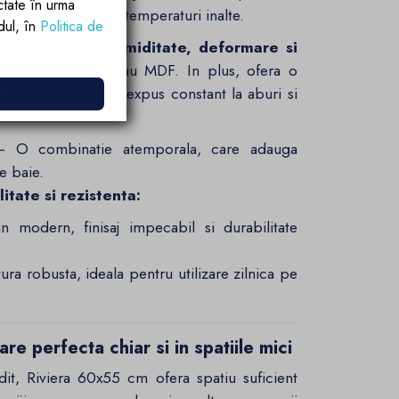
ctate în urma
 subtiri de lemn la temperaturi inalte.
rdul, în
Politica de
xceptionala la umiditate, deformare si
oara fata de PAL sau MDF. In plus, ofera o
e
ti ani intr-un mediu expus constant la aburi si
 O combinatie atemporala, care adauga
ce baie.
itate si rezistenta:
modern, finisaj impecabil si durabilitate
ra robusta, ideala pentru utilizare zilnica pe
re perfecta chiar si in spatiile mici
t, Riviera 60x55 cm ofera spatiu suficient