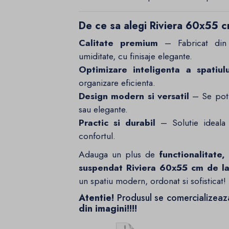
De ce sa alegi Riviera 60x55 c
Calitate premium
– Fabricat din
umiditate, cu finisaje elegante.
Optimizare inteligenta a spatiulu
organizare eficienta.
Design modern si versatil
– Se potri
sau elegante.
Practic si durabil
– Solutie ideala p
confortul.
Adauga un plus de
functionalitate,
suspendat Riviera 60x55 cm de la
un spatiu modern, ordonat si sofisticat!
Atentie!
Produsul se comercializea
din imagini!!!!