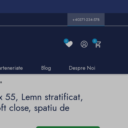
+40371-234-578
0
0
arteneriate
Blog
Despre Noi
ra
 55, Lemn stratificat,
ft close, spatiu de