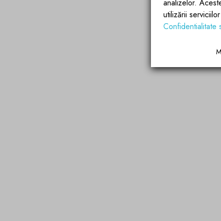
analizelor. Acest
utilizării servicii
Confidentialitate 
M