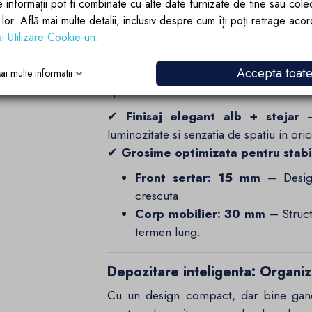
e informații pot fi combinate cu alte date furnizate de tine sau cole
obtinut prin presarea mai multor straturi
lor lor. Află mai multe detalii, inclusiv despre cum îți poți retrage aco
Acest proces asigura
o rezistenta e
si Utilizare Cookie-uri
.
fisurare
, facandu-l o alegere superi
Accepta toat
structura stabila, menita sa reziste mul
ai multe informatii
apa.
✔
Finisaj elegant alb + stejar
–
luminozitate si senzatia de spatiu in ori
✔
Grosime optimizata pentru stabil
Front sertar: 15 mm
– Design 
crescuta.
Corp mobilier: 30 mm
– Structu
termen lung.
Depozitare inteligenta: Organiza
Cu un design compact, dar bine gandi