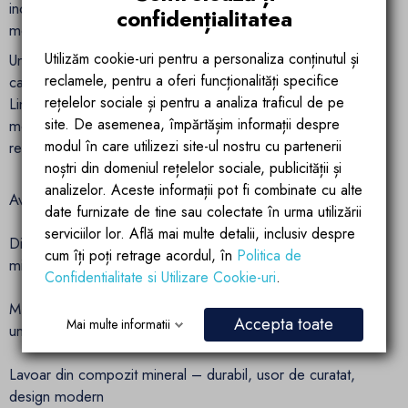
inchidere lina si silentioasa, prelungind durata de viata a
confidențialitatea
mobilierului si oferind o experienta premium in utilizare.
Utilizăm cookie-uri pentru a personaliza conținutul și
Un alt element distinctiv este designul cu manere ascunse,
reclamele, pentru a oferi funcționalități specifice
care adauga un plus de rafinament si continuitate vizuala.
rețelelor sociale și pentru a analiza traficul de pe
Liniile curate si minimaliste completeaza perfect aspectul
site. De asemenea, împărtășim informații despre
modern, transformand acest mobilier intr-o piesa de
modul în care utilizezi site-ul nostru cu partenerii
rezistenta in orice baie contemporana.
noștri din domeniul rețelelor sociale, publicității și
analizelor. Aceste informații pot fi combinate cu alte
Avantaje cheie:
date furnizate de tine sau colectate în urma utilizării
serviciilor lor. Află mai multe detalii, inclusiv despre
Dimensiuni ideale: 60 x 42 x 50 cm – perfect pentru bai
cum îți poți retrage acordul, în
Politica de
mici si medii
Confidentialitate si Utilizare Cookie-uri
.
MDF vopsit cu finisaj alb lucios – rezistenta ridicata la
Accepta toate
Mai multe informatii
umezeala si uzura
Lavoar din compozit mineral – durabil, usor de curatat,
design modern