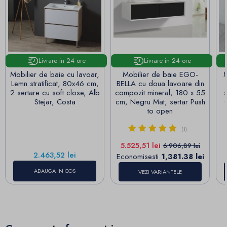
Livrare in 24 ore
Livrare in 24 ore
Mobilier de baie cu lavoar,
Mobilier de baie EGO-
M
Lemn stratificat, 80x46 cm,
BELLA cu doua lavoare din
2 sertare cu soft close, Alb
compozit mineral, 180 x 55
s
Stejar, Costa
cm, Negru Mat, sertar Push
to open
(1)
Pret
Pret de baza
5.525,51 lei
6.906,89 lei
Pret
2.463,52 lei
Economisesti
1,381.38 lei
ADAUGA IN COS
VEZI VARIANTELE