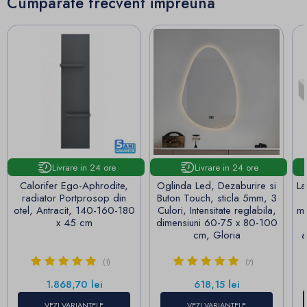
Cumparate frecvent impreuna
Livrare in 24 ore
Livrare in 24 ore
Calorifer Ego-Aphrodite,
Oglinda Led, Dezaburire si
La
radiator Portprosop din
Buton Touch, sticla 5mm, 3
otel, Antracit, 140-160-180
Culori, Intensitate reglabila,
ma
x 45 cm
dimensiuni 60-75 x 80-100
cm, Gloria
a
(1)
(7)
Pret
Pret
1.868,70 lei
618,15 lei
VEZI VARIANTELE
VEZI VARIANTELE