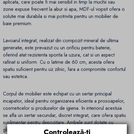
aplicata, care poate fi mai sensibil in timp la muchii sau
zone expuse frecvent la abur si apa, MDF-ul vopsit ofera o
solutie mai durabila si mai potrivita pentru un mobilier de
baie premium.
Lavoarul integrat, realizat din compozit mineral de ultima
generatie, este prevazut cu un orificiu pentru baterie,
oferind atat rezistenta sporita la uzura, cat si un aspect
rafinat si uniform. Cu o latime de 60 cm, acesta ofera
spatiu suficient pentru uz zilnic, fara a compromite confortul
sau estetica.
Corpul de mobilier este echipat cu un sertar principal
incapator, ideal pentru organizarea eficienta a prosoapelor,
cosmeticelor si produselor de igiena. In interiorul acestuia
se afla un sertar secundar, discret integrat, care ofera spatiu
suplimentar pentru depozitare. Ambele sunt dotate cu
glisiere metalice Soft-Close de inalta calitate, asigurand o
Controlează-ți