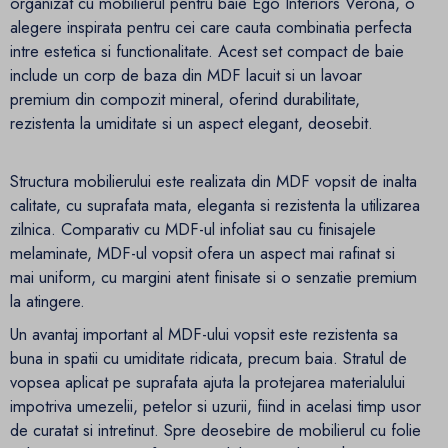
organizat cu mobilierul pentru baie Ego Interiors Verona, o
alegere inspirata pentru cei care cauta combinatia perfecta
intre estetica si functionalitate. Acest set compact de baie
include un corp de baza din MDF lacuit si un lavoar
premium din compozit mineral, oferind durabilitate,
rezistenta la umiditate si un aspect elegant, deosebit.
Structura mobilierului este realizata din MDF vopsit de inalta
calitate, cu suprafata mata, eleganta si rezistenta la utilizarea
zilnica. Comparativ cu MDF-ul infoliat sau cu finisajele
melaminate, MDF-ul vopsit ofera un aspect mai rafinat si
mai uniform, cu margini atent finisate si o senzatie premium
la atingere.
Un avantaj important al MDF-ului vopsit este rezistenta sa
buna in spatii cu umiditate ridicata, precum baia. Stratul de
vopsea aplicat pe suprafata ajuta la protejarea materialului
impotriva umezelii, petelor si uzurii, fiind in acelasi timp usor
de curatat si intretinut. Spre deosebire de mobilierul cu folie