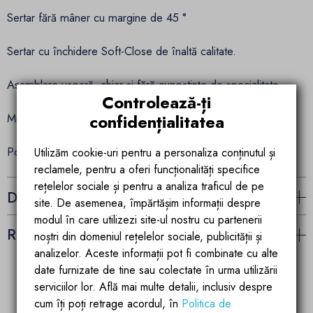
Sertar fără mâner cu margine de 45 °
Sertar cu închidere Soft-Close de înaltă calitate.
Asamblare ușoară, chiar și fără cunoștințe de specialitate.
Controlează-ți
confidențialitatea
Mobilierul nu contine lavoar, baterie și sifon de scurgere.
Potrivit pentru toate lavoarele de blat.
Utilizăm cookie-uri pentru a personaliza conținutul și
reclamele, pentru a oferi funcționalități specifice
rețelelor sociale și pentru a analiza traficul de pe
Detalii ale produsului
site. De asemenea, împărtășim informații despre
modul în care utilizezi site-ul nostru cu partenerii
Recenzii (0)
noștri din domeniul rețelelor sociale, publicității și
analizelor. Aceste informații pot fi combinate cu alte
date furnizate de tine sau colectate în urma utilizării
serviciilor lor. Află mai multe detalii, inclusiv despre
Garantia calitatii
Parteneriate de
cum îți poți retrage acordul, în
Politica de
succes