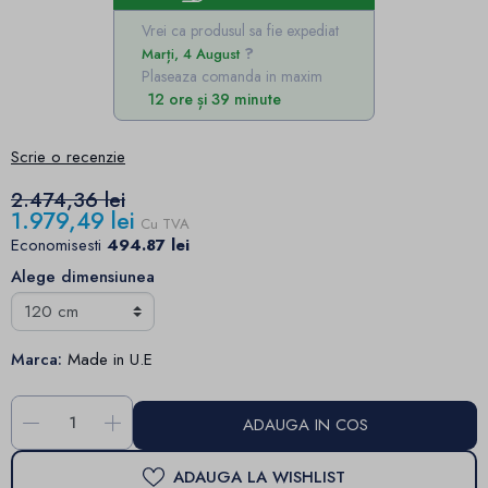
Vrei ca produsul sa fie expediat
Marți, 4 August
Plaseaza comanda in maxim
12 ore și 39 minute
Scrie o recenzie
2.474,36 lei
1.979,49 lei
Cu TVA
Economisesti
494.87 lei
Alege dimensiunea
Marca:
Made in U.E
-
+
ADAUGA IN COS
ADAUGA LA WISHLIST