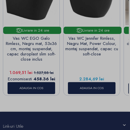
Livrare in 24 ore
Livrare in 24 ore
Vas WC EGO Galo
Vas WC Jennifer Rimless,
Rimless, Negru mat, 53x36
Negru Mat, Power Colour,
d
cm, montaj suspendat,
montaj suspendat, capac cu
capac duroplast slim soft-
soft-close
close inclus
Pret
Pret de baza
1.069,51 lei
1.527,88 lei
Pret
Economisesti
458.36 lei
2.284,69 lei
ADAUGA IN COS
ADAUGA IN COS
Link-uri Utile