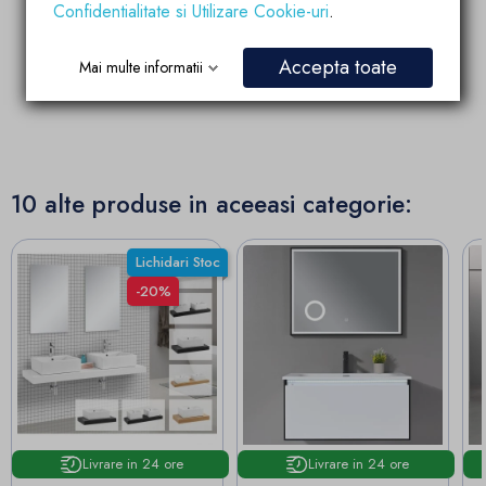
Produsele brandului EGO
Confidentialitate si Utilizare Cookie-uri
.
Account manager
sunt fabricate dupa
pregatit si dedicat
ultimele tehnologii de
partenerilor si
calitate si inovatie
Accepta toate
Mai multe informatii
colaboratorilor
10 alte produse in aceeasi categorie:
Lichidari Stoc
-20%
Livrare in 24 ore
Livrare in 24 ore