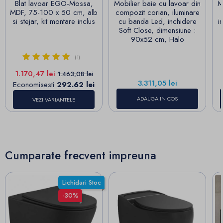
Blat lavoar EGO-Mossa,
Mobilier baie cu lavoar din
M
MDF, 75-100 x 50 cm, alb
compozit corian, iluminare
si stejar, kit montare inclus
cu banda Led, inchidere
i
Soft Close, dimensiune :
90x52 cm, Halo
(1)
Pret
Pret de baza
1.170,47 lei
1.463,08 lei
Pret
3.311,05 lei
Economisesti
292.62 lei
ADAUGA IN COS
VEZI VARIANTELE
Cumparate frecvent impreuna
Lichidari Stoc
-30%