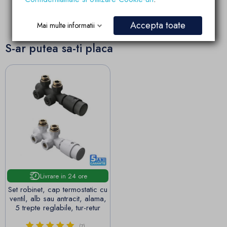
colaboratorilor
Accepta toate
Mai multe informatii
S-ar putea sa-ti placa
Livrare in 24 ore
Set robinet, cap termostatic cu
ventil, alb sau antracit, alama,
5 trepte reglabile, tur-retur
(7)