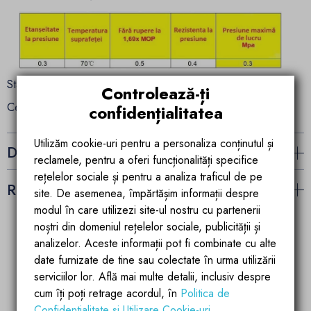
Standardul radiatoarelor noastre este de EN442.
Controlează-ți
Certificat ISO- ISO9001 si ISO14001.
confidențialitatea
Utilizăm cookie-uri pentru a personaliza conținutul și
Detalii ale produsului
reclamele, pentru a oferi funcționalități specifice
rețelelor sociale și pentru a analiza traficul de pe
Recenzii (41)
site. De asemenea, împărtășim informații despre
modul în care utilizezi site-ul nostru cu partenerii
noștri din domeniul rețelelor sociale, publicității și
analizelor. Aceste informații pot fi combinate cu alte
Garantia calitatii
Parteneriate de
date furnizate de tine sau colectate în urma utilizării
succes
Produsele brandului EGO
serviciilor lor. Află mai multe detalii, inclusiv despre
Account manager
sunt fabricate dupa
cum îți poți retrage acordul, în
Politica de
pregatit si dedicat
ultimele tehnologii de
partenerilor si
calitate si inovatie
Confidentialitate si Utilizare Cookie-uri
.