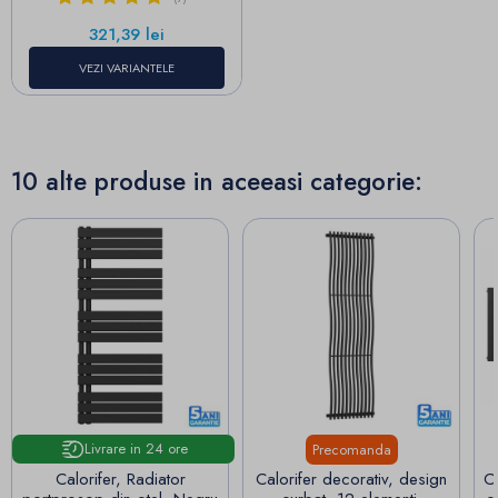
Pret
321,39 lei
VEZI VARIANTELE
10 alte produse in aceeasi categorie:
Livrare in 24 ore
Precomanda
Calorifer, Radiator
Calorifer decorativ, design
Ca