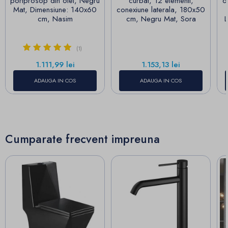
portprosop din otel, Negru
curbat, 12 elementi,
o
Mat, Dimensiune: 140x60
conexiune laterala, 180x50
cm, Nasim
cm, Negru Mat, Sora
L
(1)
Pret
Pret
1.111,99 lei
1.153,13 lei
ADAUGA IN COS
ADAUGA IN COS
Cumparate frecvent impreuna