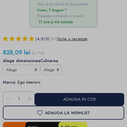
Vrei ca produsul sa fie expediat
Vineri, 7 August
Plaseaza comanda in maxim
11 ore și 44 minute
(
4,9
/
5
)
(41)
Scrie o recenzie
828,09 lei
Cu TVA
Alege dimensiunea
Culoarea
Marca:
Ego Interiors
-
+
ADAUGA IN COS
ADAUGA LA WISHLIST