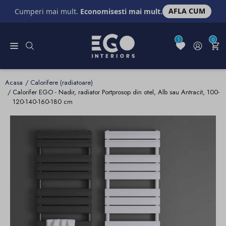
AFLA CUM
Cumperi mai mult.
Economisesti mai mult.
1
0
Acasa
Calorifere (radiatoare)
Calorifer EGO - Nadir, radiator Portprosop din otel, Alb sau Antracit, 100-
120-140-160-180 cm