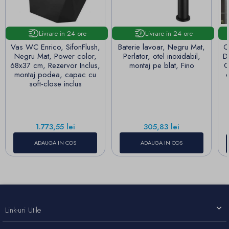
Livrare in 24 ore
Livrare in 24 ore
Vas WC Enrico, SifonFlush,
Baterie lavoar, Negru Mat,
O
Negru Mat, Power color,
Perlator, otel inoxidabil,
D
68x37 cm, Rezervor Inclus,
montaj pe blat, Fino
C
montaj podea, capac cu
soft-close inclus
Pret
Pret
1.773,55 lei
305,83 lei
ADAUGA IN COS
ADAUGA IN COS
Link-uri Utile