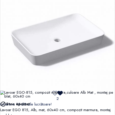
2

Stoc epuizat
Livrare in 15-20 zile lucrătoare!
Lavoar EGO 815, Alb, mat, 60x40 cm, compozit marmura, montaj