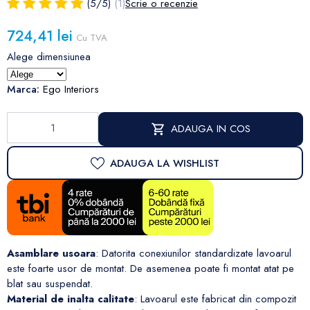
(
5
/
5
)
(1)
Scrie o recenzie
724,41 lei
Cu TVA
Alege dimensiunea
Marca:
Ego Interiors
ADAUGA IN COS
ADAUGA LA WISHLIST
Asamblare usoara
: Datorita conexiunilor standardizate lavoarul
este foarte usor de montat. De asemenea poate fi montat atat pe
blat sau suspendat.
Material de inalta calitate
: Lavoarul este fabricat din compozit