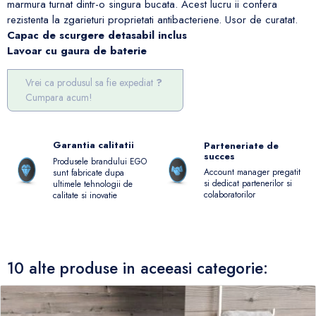
marmura turnat dintr-o singura bucata. Acest lucru ii confera
rezistenta la zgarieturi proprietati antibacteriene. Usor de curatat.
Capac de scurgere detasabil inclus
Lavoar cu gaura de baterie
Vrei ca produsul sa fie expediat
Cumpara acum!
Garantia calitatii
Parteneriate de
succes
Produsele brandului EGO
Account manager pregatit
sunt fabricate dupa
si dedicat partenerilor si
ultimele tehnologii de
colaboratorilor
calitate si inovatie
10 alte produse in aceeasi categorie: