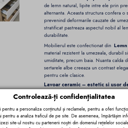
de lemn natural, lipite intre ele prin pre
alternanta. Aceasta structura confera o 
prevenind deformarile cauzate de umezea
stratificat pastreaza aspectul nobil al l
durabilitate.
Mobilierul este confectionat din
Lemn p
material rezistent la umezeala, durabil s
umiditate, precum baia. Nuanta calda de
sertarele albe creeaza un contrast elegan
pentru cele clasice.
Lavoar ceramic – estetic si usor de
Setul include un
lavoar din ceramica 
Controlează-ți confidențialitatea
pentru durabilitate si rezistenta la pete
de curatat, iar designul ergonomic ofera
i pentru a personaliza conținutul și reclamele, pentru a oferi funcțio
cu
gaura pentru baterie si sistem d
 și pentru a analiza traficul de pe site. De asemenea, împărtășim in
zezi site-ul nostru cu partenerii noștri din domeniul rețelelor sociale, 
eficienta.