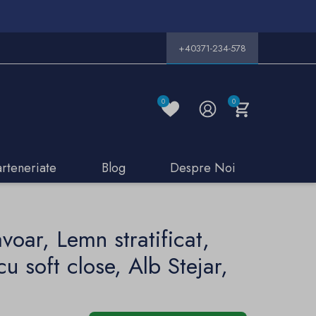
+40371-234-578
0
0
arteneriate
Blog
Despre Noi
voar, Lemn stratificat,
u soft close, Alb Stejar,