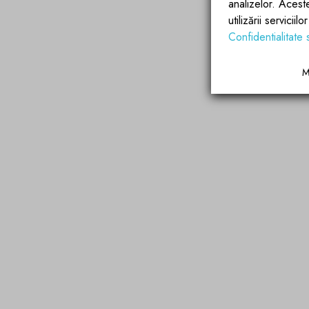
analizelor. Acest
utilizării servicii
Confidentialitate 
M