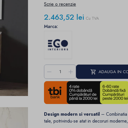
Scrie o recenzie
2.463,52 lei
Cu TVA
Marca:
-
+
ADAUGA IN C
Design modern si versatil
– Combinatia e
tale, potrivindu-se atat in decoruri moderne, 