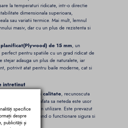
sare la temperaturi ridicate, intr-o directie
stabilitate dimensionala superioara,
la sau variatii termice. Mai mult, lemnul
emnului masiv, dar cu un plus de rezistenta si
lanificat(Plywood) de 15 mm
, un
i perfect pentru spatiile cu un grad ridicat de
 stejar adauga un plus de naturalete, iar
t, potrivit atat pentru baile moderne, cat si
 intretinut
sanitara de inalta calitate
, recunoscuta
 sau zgarieturi. Suprafata sa neteda este usor
 un confort sporit in utilizare. Este prevazut
nalități specifice
e preaplin
, asigurand o functionare sigura si
formații despre
publicității și