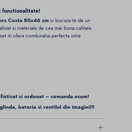
 functionalitate!
riors Costa 80x46 cm
si bucura-te de un
finat si materiale de cea mai buna calitate.
et iti ofera combinatia perfecta intre
ofisticat si ordonat – comanda acum!
inda, bateria si ventilul din imagini!!!