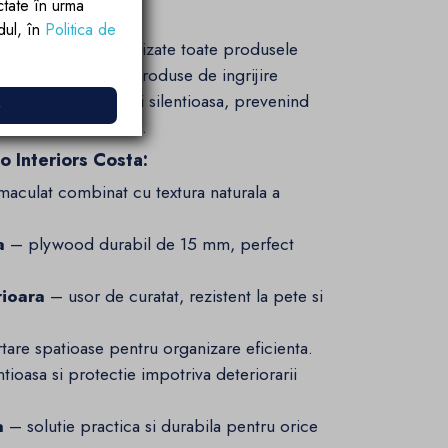
ctate în urma
are optima
rdul, în
Politica de
it sa pastrezi organizate toate produsele
prosoape, pana la produse de ingrijire
a o inchidere lina si silentioasa, prevenind
e
 viata a mobilierului.
o Interiors Costa:
maculat combinat cu textura naturala a
a
– plywood durabil de 15 mm, perfect
rioara
– usor de curatat, rezistent la pete si
are spatioase pentru organizare eficienta.
tioasa si protectie impotriva deteriorarii
a
– solutie practica si durabila pentru orice