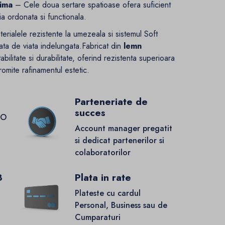
tima
– Cele doua sertare spatioase ofera suficient
a ordonata si functionala.
rialele rezistente la umezeala si sistemul Soft
rata de viata indelungata.Fabricat din
lemn
ilitate si durabilitate, oferind rezistenta superioara
romite rafinamentul estetic.
Parteneriate de
succes
GO
Account manager pregatit
si dedicat partenerilor si
colaboratorilor
8
Plata in rate
Plateste cu cardul
Personal, Business sau de
Cumparaturi