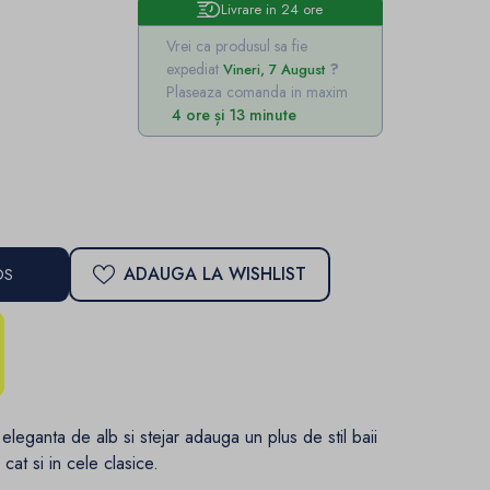
Livrare in 24 ore
Vrei ca produsul sa fie
expediat
Vineri, 7 August
Plaseaza comanda in maxim
4 ore și 13 minute
ADAUGA LA WISHLIST
OS
leganta de alb si stejar adauga un plus de stil baii
cat si in cele clasice.