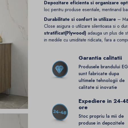
Depozitare eficienta si organizare op
loc pentru produse esentiale, mentinand bai
Durabilitate si confort in utilizare
– Mate
Close asigura o utilizare silentioasa si o du
stratificat(Plywood)
adauga un plus de stab
in mediile cu umiditate ridicata, fara a comp
Garantia calitatii
Produsele brandului E
sunt fabricate dupa
ultimele tehnologii de
calitate si inovatie
Expediere in 24-4
ore
Stoc propriu la mii de
produse in depozitele