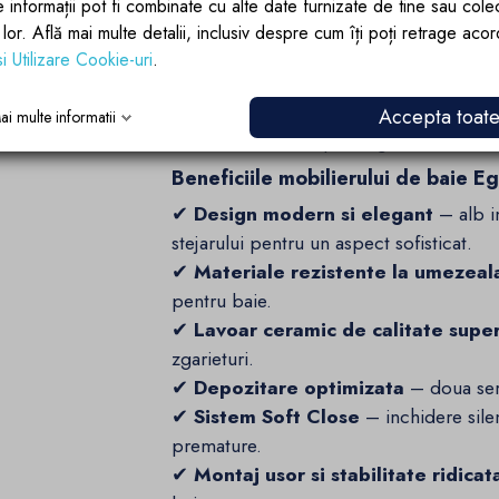
e informații pot fi combinate cu alte date furnizate de tine sau cole
Depozitare inteligenta si organiz
lor lor. Află mai multe detalii, inclusiv despre cum îți poți retrage aco
Cele
doua sertare spatioase
iti perm
si Utilizare Cookie-uri
.
esentiale de baie – de la cosmetice si 
personala.
Sistemul Soft Close
asigur
Accepta toat
ai multe informatii
loviturile bruste si prelungind durata de
Beneficiile mobilierului de baie Eg
✔
Design modern si elegant
– alb i
stejarului pentru un aspect sofisticat.
✔
Materiale rezistente la umezeal
pentru baie.
✔
Lavoar ceramic de calitate supe
zgarieturi.
✔
Depozitare optimizata
– doua sert
✔
Sistem Soft Close
– inchidere silen
premature.
✔
Montaj usor si stabilitate ridicat