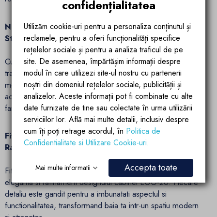
confidențialitatea
Utilizăm cookie-uri pentru a personaliza conținutul și
Nano-Acoperire Dubla: Curatare Usoara si
reclamele, pentru a oferi funcționalități specifice
Stralucire Indelungata
rețelelor sociale și pentru a analiza traficul de pe
site. De asemenea, împărtășim informații despre
Cu o nano-acoperire dubla aplicata pe sticla sa
modul în care utilizezi site-ul nostru cu partenerii
transparenta, cabina EGO-26 devine usor de curatat si
noștri din domeniul rețelelor sociale, publicității și
mentinut. Murdaria si calcarul nu au nicio sansa impotriva
analizelor. Aceste informații pot fi combinate cu alte
acestei tehnologii avansate, oferindu-ti o experienta de dus
date furnizate de tine sau colectate în urma utilizării
fara griji si plina de stralucire.
serviciilor lor. Află mai multe detalii, inclusiv despre
cum îți poți retrage acordul, în
Politica de
Fitinguri si Balamale Cromate: Eleganta si
Confidentialitate si Utilizare Cookie-uri
.
Rafinament in Fiecare Detaliu
Accepta toate
Mai multe informatii
Fitingurile si balamalele metalice cromate adauga un plus de
eleganta si rafinament designului cabinei EGO-26. Fiecare
detaliu este gandit pentru a imbunatati aspectul si
functionalitatea, transformand baia ta intr-un spatiu modern