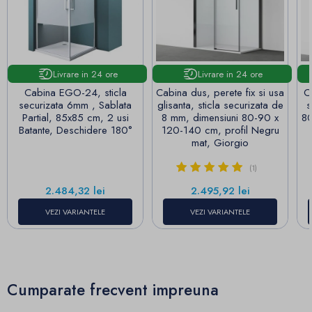
Livrare in 24 ore
Livrare in 24 ore
Cabina EGO-24, sticla
Cabina dus, perete fix si usa
C
securizata 6mm , Sablata
glisanta, sticla securizata de
s
Partial, 85x85 cm, 2 usi
8 mm, dimensiuni 80-90 x
80
Batante, Deschidere 180°
120-140 cm, profil Negru
mat, Giorgio
(1)
Pret
Pret
2.484,32 lei
2.495,92 lei
VEZI VARIANTELE
VEZI VARIANTELE
Cumparate frecvent impreuna