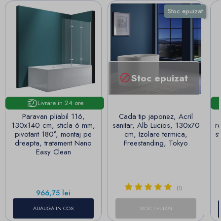
Stoc epuizat
Stoc epuizat

Livrare in 24 ore
Paravan pliabil 116,
Cada tip japonez, Acril
130x140 cm, sticla 6 mm,
sanitar, Alb Lucios, 130x70
r
pivotant 180°, montaj pe
cm, Izolare termica,
st
dreapta, tratament Nano
Freestanding, Tokyo
Easy Clean
(1)
Pret
966,75 lei
ADAUGA IN COS
STOC EPUIZAT