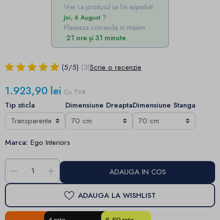
Vrei ca produsul sa fie expediat
Joi, 6 August
Plaseaza comanda in maxim
21 ore și 31 minute
(
5
/
5
)
(3)
Scrie o recenzie
1.923,90 lei
Cu TVA
Tip sticla
Dimensiune Dreapta
Dimensiune Stanga
Marca:
Ego Interiors
-
+
ADAUGA IN COS
ADAUGA LA WISHLIST