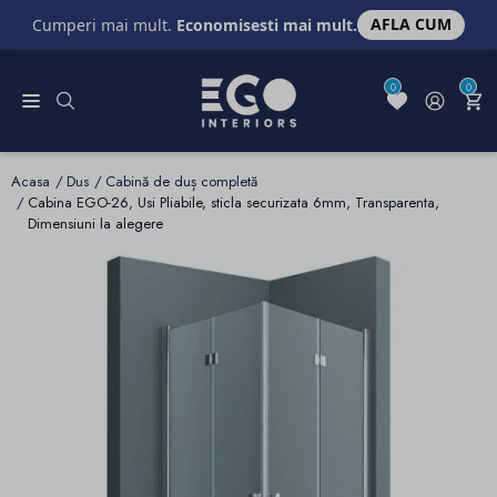
AFLA CUM
Cumperi mai mult.
Economisesti mai mult.
0
0
Acasa
Dus
Cabină de duș completă
Cabina EGO-26, Usi Pliabile, sticla securizata 6mm, Transparenta,
Dimensiuni la alegere