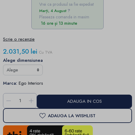
Vrei ca produsul sa fie expediat
Marți, 4 August
Plaseaza comanda in maxim
16 ore și 13 minute
Scrie o recenzie
2.031,50 lei
Cu TVA
Alege dimensiunea
Marca:
Ego Interiors
-
+
ADAUGA IN COS
ADAUGA LA WISHLIST