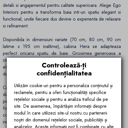
detalii si angajamentul pentru calitate superioara. Alege Ego
Interiors pentru a transforma baia intr-un spatiu elegant si
functional, unde fiecare dus devine o experienta de relaxare
si rafinament.
Disponibila in dimensiuni variate (70 cm, 80 cm, 90 cm
latime x 195 cm inaltime), cabina Hera se adapteaza
perfect oricarui spatiu de baie. Grosimea generoasa a
sticlei calite si rezistente este complementata de profilele
Controlează-ți
elegante din aluminiu
in culoare Negru Mat
, garantand
confidențialitatea
durabilitate si siguranta pe termen lung.
Utilizăm cookie-uri pentru a personaliza conținutul și
Cu optiuni de instalare la nivel de podea sau pe caditele de
reclamele, pentru a oferi funcționalități specifice
dus disponibile pe site-ul nostru, cabina Hera se integreaza
rețelelor sociale și pentru a analiza traficul de pe
perfect in orice concept de design interior. Fiecare detaliu a
site. De asemenea, împărtășim informații despre
fost gandit pentru a oferi o experienta de dus superioara,
modul în care utilizezi site-ul nostru cu partenerii
combinand estetica cu functionalitatea intr-un mod
noștri din domeniul rețelelor sociale, publicității și
ireprosabil.
analizelor. Aceste informații pot fi combinate cu alte