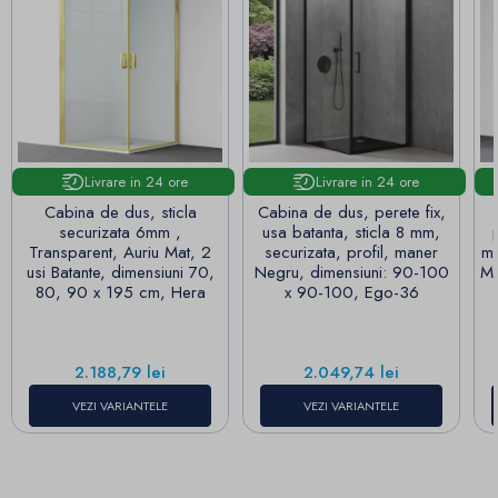
Livrare in 24 ore
Livrare in 24 ore
Cabina de dus, sticla
Cabina de dus, perete fix,
securizata 6mm ,
usa batanta, sticla 8 mm,
Transparent, Auriu Mat, 2
securizata, profil, maner
mm
usi Batante, dimensiuni 70,
Negru, dimensiuni: 90-100
Ma
80, 90 x 195 cm, Hera
x 90-100, Ego-36
Pret
Pret
2.188,79 lei
2.049,74 lei
VEZI VARIANTELE
VEZI VARIANTELE