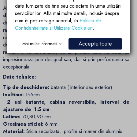
date furnizate de tine sau colectate în urma utilizării
Alegeti calitatea si rafinamentul cu
cabina de dus Hera
serviciilor lor. Află mai multe detalii, inclusiv despre
de la Ego Interiors
- alegerea perfecta pentru un spatiu
cum îți poți retrage acordul, în
Politica de
de baie modern si elegant. Experimentati luxul discret si
Confidentialitate si Utilizare Cookie-uri
.
rafinamentul in fiecare detaliu, pentru un spatiu de baie care
reflecta gusturile si standardele dumneavoastra in materie
Accepta toate
Mai multe informatii
de design interior. Transformati baia intr-un sanctuar al
relaxarii si rafinamentului, cu un produs care nu doar ca
impresioneaza prin designul sau, dar si prin performanta sa
exceptionala.
Date tehnice:
Tip de deschidere:
batanta ( interior sau exterior)
Inaltime:
195cm
2 usi batante, cabina reversibila, interval de
ajustare de 1.5 cm
Latime:
70,80,90 cm
Grosimea sticlei:
6 mm
Material:
Sticla securizata, profile si maner din aluminiu