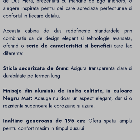
de Dus Hera, prezentata cu mandrie de Ego Interiors, o
alegere inspirata pentru cei care apreciaza perfectiunea si
confortul in fiecare detaliu.
Aceasta cabina de dus redefineste standardele prin
combinatia sa de design elegant si tehnologie avansata,
oferind o
serie de caracteristici si beneficii
care fac
diferenta:
Sticla securizata de 6mm:
Asigura transparenta clara si
durabilitate pe termen lung
Finisaje din aluminiu de inalta calitate, in culoare
Negru Mat:
Adauga nu doar un aspect elegant, dar si o
rezistenta superioara la coroziune si uzura.
Inaltime generoasa de 195 cm:
Ofera spatiu amplu
pentru confort maxim in timpul dusului.