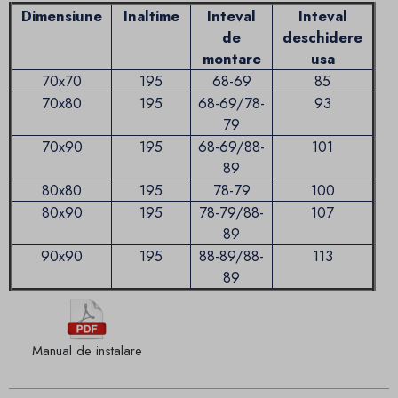
Dimensiune
Inaltime
Inteval
Inteval
de
deschidere
montare
usa
70x70
195
68-69
85
70x80
195
68-69/78-
93
79
70x90
195
68-69/88-
101
89
80x80
195
78-79
100
80x90
195
78-79/88-
107
89
90x90
195
88-89/88-
113
89
Manual de instalare