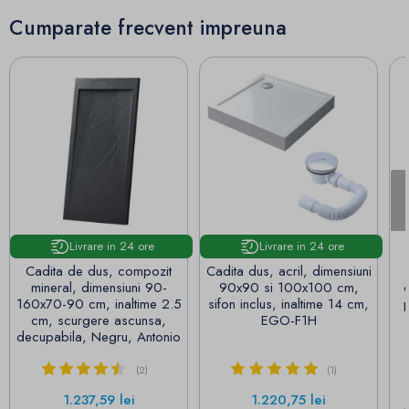
Cumparate frecvent impreuna
Livrare in 24 ore
Livrare in 24 ore
Cadita de dus, compozit
Cadita dus, acril, dimensiuni
mineral, dimensiuni 90-
90x90 si 100x100 cm,
c
160x70-90 cm, inaltime 2.5
sifon inclus, inaltime 14 cm,
cm, scurgere ascunsa,
EGO-F1H
decupabila, Negru, Antonio
(2)
(1)
Pret
Pret
1.237,59 lei
1.220,75 lei