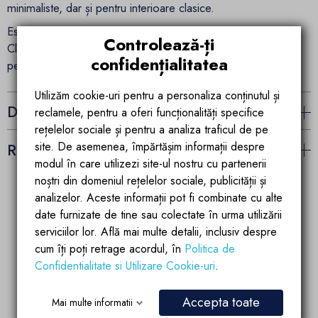
minimaliste, dar și pentru interioare clasice.
Este fabricat din sticlă 6 mm de înaltă calitate, sigură Crystal
Controlează-ți
Clear, cu acoperire laser Easy Clean Double ceea ce
confidențialitatea
permite o curățare mai bună și intretinere de durata.
Utilizăm cookie-uri pentru a personaliza conținutul și
Detalii ale produsului
reclamele, pentru a oferi funcționalități specifice
rețelelor sociale și pentru a analiza traficul de pe
site. De asemenea, împărtășim informații despre
Recenzii (0)
modul în care utilizezi site-ul nostru cu partenerii
noștri din domeniul rețelelor sociale, publicității și
analizelor. Aceste informații pot fi combinate cu alte
date furnizate de tine sau colectate în urma utilizării
Garantia calitatii
Parteneriate de
succes
serviciilor lor. Află mai multe detalii, inclusiv despre
Produsele brandului EGO
Account manager
sunt fabricate dupa
cum îți poți retrage acordul, în
Politica de
pregatit si dedicat
ultimele tehnologii de
Confidentialitate si Utilizare Cookie-uri
.
partenerilor si
calitate si inovatie
colaboratorilor
Accepta toate
Mai multe informatii