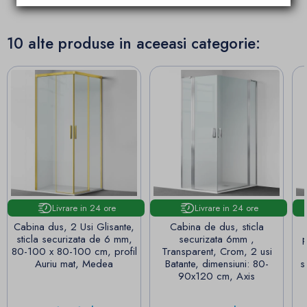
10 alte produse in aceeasi categorie:
Livrare in 24 ore
Livrare in 24 ore
Cabina dus, 2 Usi Glisante,
Cabina de dus, sticla
sticla securizata de 6 mm,
securizata 6mm ,
p
80-100 x 80-100 cm, profil
Transparent, Crom, 2 usi
Auriu mat, Medea
Batante, dimensiuni: 80-
s
90x120 cm, Axis