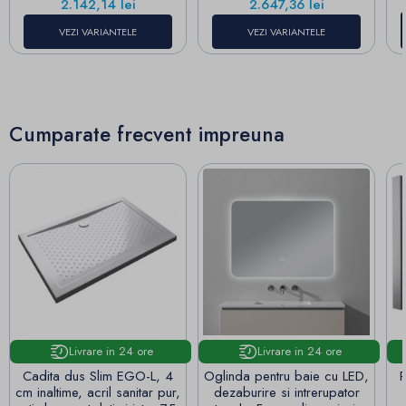
Pret
Pret
2.142,14 lei
2.647,36 lei
VEZI VARIANTELE
VEZI VARIANTELE
Cumparate frecvent impreuna
Livrare in 24 ore
Livrare in 24 ore
Cadita dus Slim EGO-L, 4
Oglinda pentru baie cu LED,
cm inaltime, acril sanitar pur,
dezaburire si intrerupator