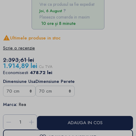
Vrei ca produsul sa fie expediat
Joi, 6 August
Plaseaza comanda in maxim
10 ore și 8 minute

Ultimele produse in stoc
Scrie o recenzie
2.393,61 lei
1.914,89 lei
Cu TVA
Economisesti
478.72 lei
Dimensiune Usa
Dimensiune Perete
Marca:
Rea
-
+
ADAUGA IN COS