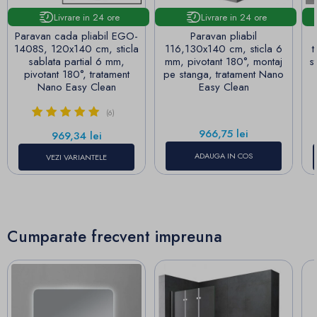
Livrare in 24 ore
Livrare in 24 ore
Paravan cada pliabil EGO-
Paravan pliabil
1408S, 120x140 cm, sticla
116,130x140 cm, sticla 6
t
sablata partial 6 mm,
mm, pivotant 180°, montaj
s
pivotant 180°, tratament
pe stanga, tratament Nano
Nano Easy Clean
Easy Clean
(6)
Pret
966,75 lei
Pret
969,34 lei
ADAUGA IN COS
VEZI VARIANTELE
Cumparate frecvent impreuna