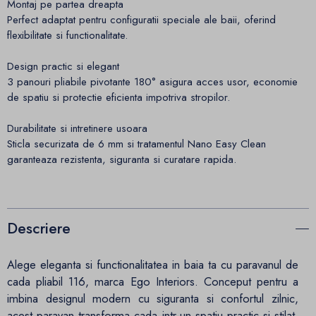
Montaj pe partea dreapta
Perfect adaptat pentru configuratii speciale ale baii, oferind
flexibilitate si functionalitate.
Design practic si elegant
3 panouri pliabile pivotante 180° asigura acces usor, economie
de spatiu si protectie eficienta impotriva stropilor.
Durabilitate si intretinere usoara
Sticla securizata de 6 mm si tratamentul Nano Easy Clean
garanteaza rezistenta, siguranta si curatare rapida.
Descriere
Alege eleganta si functionalitatea in baia ta cu paravanul de
cada pliabil 116, marca Ego Interiors. Conceput pentru a
imbina designul modern cu siguranta si confortul zilnic,
acest paravan transforma cada intr-un spatiu practic si stilat,