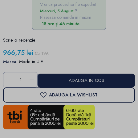
Vrei ca produsul sa fie expediat
Miercuri, 5 August
Plaseaza comanda in maxim
18 ore și 46 minute
Scrie o recenzie
966,75 lei
Cu TVA
Marca:
Made in U.E
-
+
ADAUGA IN COS
ADAUGA LA WISHLIST