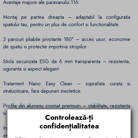
Avantaje majore ale paravanului 116:
Montaj pe partea dreapta – adaptabil la configuratia
spatiului tau, pentru un plus de confort si functionalitate.
3 panouri pliabile pivotante 180° – acces usor, economie
de spatiu si protectie impotriva stropilor.
Sticla securizata ESG de 6 mm transparenta – rezistenta,
siguranta si aspect elegant.
Tratament Nano Easy Clean – suprafata curata si
stralucitoare, fara depuneri inestetice.
Profile din aluminiu cromat premium – stabilitate, rezistenta
si design modern.
Controlează-ți
confidențialitatea
Instalare rapida si simpla, fara a necesita cunostinte tehnice
avansate.