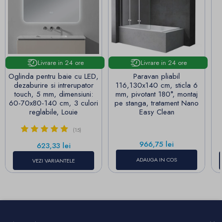
Livrare in 24 ore
Livrare in 24 ore
Oglinda pentru baie cu LED,
Paravan pliabil
dezaburire si intrerupator
116,130x140 cm, sticla 6
touch, 5 mm, dimensiuni:
mm, pivotant 180°, montaj
60-70x80-140 cm, 3 culori
pe stanga, tratament Nano
reglabile, Louie
Easy Clean
(15)
Pret
966,75 lei
Pret
623,33 lei
ADAUGA IN COS
VEZI VARIANTELE