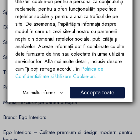
Utilizăm cookie-uri pentru a personaliza conținutul și
reclamele, pentru a oferi funcționalități specifice
Specificatii tehnice:
rețelelor sociale și pentru a analiza traficul de pe
site. De asemenea, împărtășim informații despre
Dimensiuni: 1300 x 1400 mm
modul în care utilizezi site-ul nostru cu partenerii
noștri din domeniul rețelelor sociale, publicității și
Structura: 3 panouri pliabile, pivotante 180°
analizelor. Aceste informații pot fi combinate cu alte
date furnizate de tine sau colectate în urma utilizării
Sticla: securizata ESG, grosime 6 mm, transparenta
serviciilor lor. Află mai multe detalii, inclusiv despre
cum îți poți retrage acordul, în
Politica de
Tratament suprafata: Nano Easy Clean
Confidentialitate si Utilizare Cookie-uri
.
Profile: aluminiu cromat, calitate superioara
Accepta toate
Mai multe informatii
Montaj: exclusiv pe partea dreapta
Brand: Ego Interiors
Ego Interiors – Calitate premium si design modern pentru
baia ta