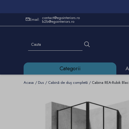
contact@egointeriors.ro
Email:
b2b@egointeriors.ro
Categorii
A
Acasa
Dus
Cabină de duș completă
Cabina REA-Rubik Blac