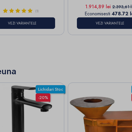
Pret
Pret de b
1.914,89 lei
2.393,61 l
(1)
Economisesti
478.72 l
VEZI VARIANTELE
VEZI VARIANTELE
euna
Lichidari Stoc
-20%