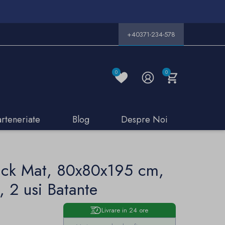
+40371-234-578
0
0
arteneriate
Blog
Despre Noi
ack Mat, 80x80x195 cm,
, 2 usi Batante
Livrare in 24 ore