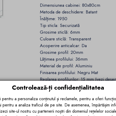
Dimensiunea cabinei: 80x80cm
Metoda de deschidere: Batant
Înălţime: 1950
Tip sticla: Securizată
Grosime sticlă: 6mm
Culoare sticlă: Transparent
Acoperire anticalcar: Da
Grosime profil: 20mm
Lățimea profilului: 36mm
Material de profil: Aluminiu
Finisarea profilului: Negru Mat
Reglarea profilurilor: 15 mm (vezi dese
tehn
Controlează-ți confidențialitatea
Înălțimea benzii de prag: 10mm
i pentru a personaliza conținutul și reclamele, pentru a oferi funcțio
Material mâner: Alamă
 și pentru a analiza traficul de pe site. De asemenea, împărtășim in
Set de garnituri inclus: Da
zezi site-ul nostru cu partenerii noștri din domeniul rețelelor sociale, 
Poate fi instalat fără tavă de duș: Da