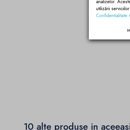
analizelor. Acest
utilizării servicii
Confidentialitate 
M
10 alte produse in aceeas