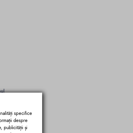
nul
ic)
nalități specifice
formații despre
publicității și