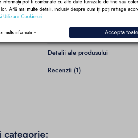
e informații pot fi combinate cu alte date furnizate de tine sau cole
Direcția cabinei: Universal
lor lor. Află mai multe detalii, inclusiv despre cum îți poți retrage aco
si Utilizare Cookie-uri
.
Instructiuni montaj Cabina dus rubik_black
Accepta toat
ai multe informatii
Detalii ale produsului
Recenzii (1)
i categorie: