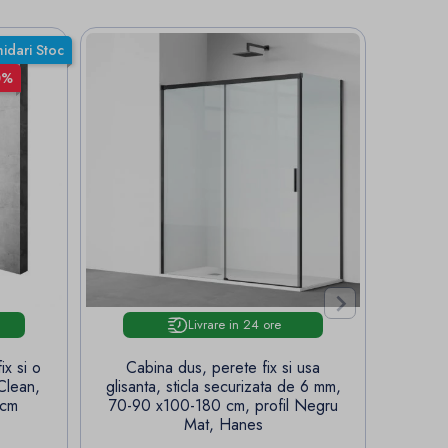
hidari Stoc
0%

Livrare in 24 ore
x si o
Cabina dus, perete fix si usa
Cab
 Clean,
glisanta, sticla securizata de 6 mm,
glisan
 cm
70-90 x100-180 cm, profil Negru
70-90 
Mat, Hanes