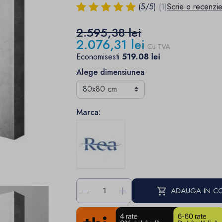
(
5
/
5
)
(1)
Scrie o recenzi
2.595,38 lei
2.076,31 lei
Cu TVA
Economisesti
519.08 lei
Alege dimensiunea
Marca:
-
+
ADAUGA IN C