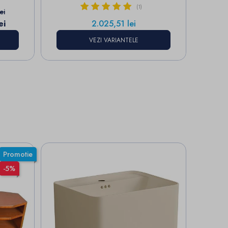
(1)
aza
ei
Pret
ei
2.025,51 lei
VEZI VARIANTELE
Promotie
-5%