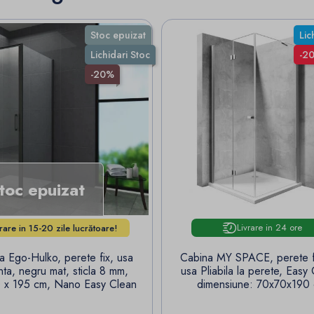
Stoc epuizat
Lic
Lichidari Stoc
-2
-20%
toc epuizat
Livrare in 24 ore
vrare in 15-20 zile lucrătoare!
a Ego-Hulko, perete fix, usa
Cabina MY SPACE, perete fi
nta, negru mat, sticla 8 mm,
usa Pliabila la perete, Easy
 x 195 cm, Nano Easy Clean
dimensiune: 70x70x190