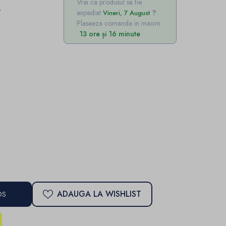
Vrei ca produsul sa fie
e
expediat
Vineri, 7 August
Plaseaza comanda in maxim
13 ore și 16 minute
ADAUGA LA WISHLIST
OS