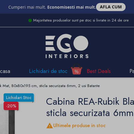
AFLA CUM
Cumperi mai mult.
Economisesti mai mult.
Majoritatea produselor sunt pe stoc si livrate in 24 de ore
casa
Lichidari de stoc
Best Deals
P
k Mat, 80x80x195 cm, sticla securizata 6mm, 2 usi Batante
Lichidari Stoc
Cabina REA-Rubik Bl
-20%
sticla securizata 6mm

Ultimele produse in stoc