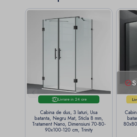
S


Livrare in 24 ore
Li
Cabina de dus, 3 laturi, Usa
Cabin
batanta, Negru Mat, Sticla 8 mm,
bata
Tratament Nano, Dimensiuni 70-80-
80x80
90x100-120 cm, Trinity