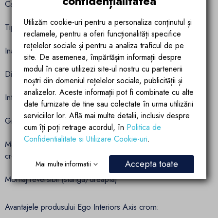
confidențialitatea
Caracteristici tehnice relevante:
Utilizăm cookie-uri pentru a personaliza conținutul și
Tip deschidere: batanta (interior/exterior)
reclamele, pentru a oferi funcționalități specifice
rețelelor sociale și pentru a analiza traficul de pe
Inaltime: 195 cm
site. De asemenea, împărtășim informații despre
modul în care utilizezi site-ul nostru cu partenerii
Dimensiuni ajustabile: 80-90x120 cm
noștri din domeniul rețelelor sociale, publicității și
analizelor. Aceste informații pot fi combinate cu alte
Interval de ajustare: 1 cm
date furnizate de tine sau colectate în urma utilizării
serviciilor lor. Află mai multe detalii, inclusiv despre
Grosime sticla: 6 mm
cum îți poți retrage acordul, în
Politica de
Confidentialitate si Utilizare Cookie-uri
.
Materiale: sticla securizata, profil si maner din aluminiu finisaj
crom lucios
Accepta toate
Mai multe informatii
Montaj reversibil (stanga/dreapta)
Avantajele produsului Ego Interiors Axis crom: