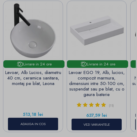
Livrare in 24 ore
Livrare in 24 ore
Lavoar, Alb Lucios, diametru
Lavoar EGO 19, Alb, lucios,
40 cm, ceramica sanitara,
compozit marmura,
N
montaj pe blat, Leona
dimensiuni intre 50-100 cm,
su
suspendat sau pe blat, cu o
gaura baterie
(11)
Pret
513,18 lei
Pret
637,59 lei
ADAUGA IN COS
VEZI VARIANTELE