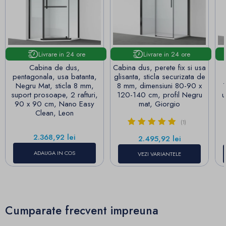
Livrare in 24 ore
Livrare in 24 ore
Cabina de dus,
Cabina dus, perete fix si usa
pentagonala, usa batanta,
glisanta, sticla securizata de
Negru Mat, sticla 8 mm,
8 mm, dimensiuni 80-90 x
suport prosoape, 2 rafturi,
120-140 cm, profil Negru
u
90 x 90 cm, Nano Easy
mat, Giorgio
Clean, Leon
(1)
Pret
2.368,92 lei
Pret
2.495,92 lei
ADAUGA IN COS
VEZI VARIANTELE
Cumparate frecvent impreuna