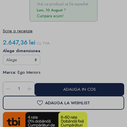
Vrei ca produsul sa fie expediat
Luni, 10 August
Cumpara acum!
Scrie o recenzie
2.647,36 lei
Cu TVA
Alege dimensiunea
Marca:
Ego Interiors
-
+
ADAUGA IN COS
ADAUGA LA WISHLIST