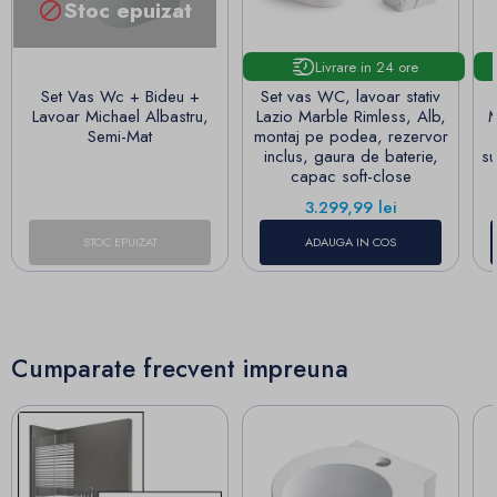
Stoc epuizat

Livrare in 24 ore
Set Vas Wc + Bideu +
Set vas WC, lavoar stativ
Lavoar Michael Albastru,
Lazio Marble Rimless, Alb,
M
Semi-Mat
montaj pe podea, rezervor
inclus, gaura de baterie,
su
capac soft-close
Pret
3.299,99 lei
STOC EPUIZAT
ADAUGA IN COS
Cumparate frecvent impreuna