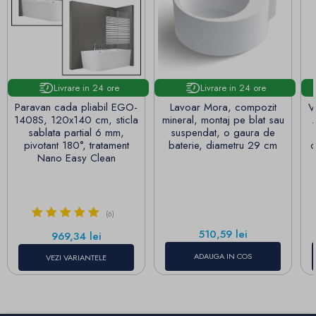
Livrare in 24 ore
Livrare in 24 ore
Paravan cada pliabil EGO-
Lavoar Mora, compozit
V
1408S, 120x140 cm, sticla
mineral, montaj pe blat sau
sablata partial 6 mm,
suspendat, o gaura de
pivotant 180°, tratament
baterie, diametru 29 cm
c
Nano Easy Clean
(6)
Pret
510,59 lei
Pret
969,34 lei
ADAUGA IN COS
VEZI VARIANTELE