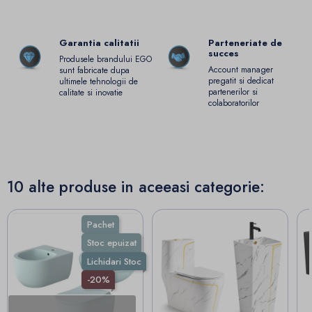
Garantia calitatii
Parteneriate de
succes
Produsele brandului EGO
Account manager
sunt fabricate dupa
pregatit si dedicat
ultimele tehnologii de
partenerilor si
calitate si inovatie
colaboratorilor
10 alte produse in aceeasi categorie:
Pachet
Stoc epuizat
Lichidari Stoc
-20%