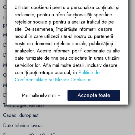
Capac duroplast inclus
Utilizăm cookie-uri pentru a personaliza conținutul și
reclamele, pentru a oferi funcționalități specifice
Lavoar fara gaura de baterie, ideal pentru amenajari
rețelelor sociale și pentru a analiza traficul de pe
personalizate
site. De asemenea, împărtășim informații despre
Montaj practic si design modern
modul în care utilizezi site-ul nostru cu partenerii
noștri din domeniul rețelelor sociale, publicității și
Date tehnice vas WC
analizelor. Aceste informații pot fi combinate cu alte
Dimensiuni: 49 x 36.5 x 37 cm
date furnizate de tine sau colectate în urma utilizării
Material: ceramica sanitara
serviciilor lor. Află mai multe detalii, inclusiv despre
cum îți poți retrage acordul, în
Politica de
Culoare: Alb Lucios
Confidentialitate si Utilizare Cookie-uri
.
Montaj: suspendat
Accepta toate
Distanta montare: 18 cm
Mai multe informatii
Tehnologie: Rimless
Capac: duroplast
Date tehnice lavoar