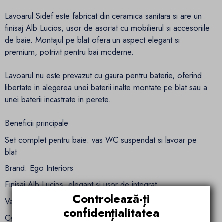
Lavoarul Sidef este fabricat din ceramica sanitara si are un
finisaj Alb Lucios, usor de asortat cu mobilierul si accesoriile
de baie. Montajul pe blat ofera un aspect elegant si
premium, potrivit pentru bai moderne.
Lavoarul nu este prevazut cu gaura pentru baterie, oferind
libertate in alegerea unei baterii inalte montate pe blat sau a
unei baterii incastrate in perete.
Beneficii principale
Set complet pentru baie: vas WC suspendat si lavoar pe
blat
Brand: Ego Interiors
Finisaj Alb Lucios, elegant si usor de integrat
Controlează-ți
Vas WC cu tehnologie Rimless pentru igiena sporita
confidențialitatea
Ceramica sanitara rezistenta si usor de curatat