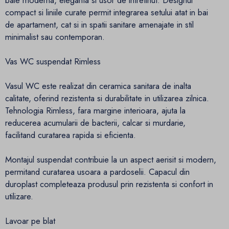
baie moderna, eleganta si usor de intretinut. Designul
compact si liniile curate permit integrarea setului atat in bai
de apartament, cat si in spatii sanitare amenajate in stil
minimalist sau contemporan.
Vas WC suspendat Rimless
Vasul WC este realizat din ceramica sanitara de inalta
calitate, oferind rezistenta si durabilitate in utilizarea zilnica.
Tehnologia Rimless, fara margine interioara, ajuta la
reducerea acumularii de bacterii, calcar si murdarie,
facilitand curatarea rapida si eficienta.
Montajul suspendat contribuie la un aspect aerisit si modern,
permitand curatarea usoara a pardoselii. Capacul din
duroplast completeaza produsul prin rezistenta si confort in
utilizare.
Lavoar pe blat