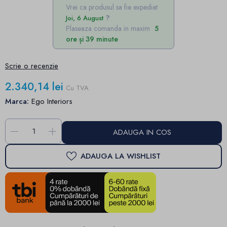
Vrei ca produsul sa fie expediat
Joi, 6 August
Plaseaza comanda in maxim
5
ore și 39 minute
Scrie o recenzie
2.340,14 lei
Cu TVA
Marca:
Ego Interiors
-
+
ADAUGA IN COS
ADAUGA LA WISHLIST