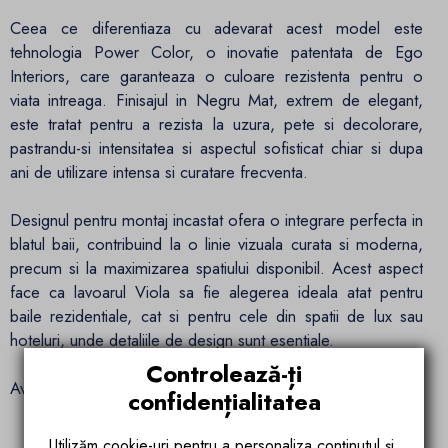
Ceea ce diferentiaza cu adevarat acest model este
tehnologia Power Color, o inovatie patentata de Ego
Interiors, care garanteaza o culoare rezistenta pentru o
viata intreaga. Finisajul in Negru Mat, extrem de elegant,
este tratat pentru a rezista la uzura, pete si decolorare,
pastrandu-si intensitatea si aspectul sofisticat chiar si dupa
ani de utilizare intensa si curatare frecventa.
Designul pentru montaj incastat ofera o integrare perfecta in
blatul baii, contribuind la o linie vizuala curata si moderna,
precum si la maximizarea spatiului disponibil. Acest aspect
face ca lavoarul Viola sa fie alegerea ideala atat pentru
baile rezidentiale, cat si pentru cele din spatii de lux sau
hoteluri, unde detaliile de design sunt esentiale.
Controlează-ți
Avantaje cheie ale lavoarului Viola de la Ego Interiors:
confidențialitatea
Tehnologie Power Color patentata – culoare Negru Mat
Utilizăm cookie-uri pentru a personaliza conținutul și