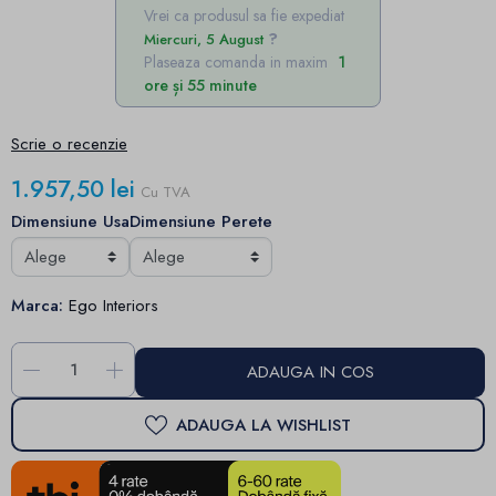
Vrei ca produsul sa fie expediat
Miercuri, 5 August
Plaseaza comanda in maxim
1
ore și 55 minute
Scrie o recenzie
1.957,50 lei
Cu TVA
Dimensiune Usa
Dimensiune Perete
Marca:
Ego Interiors
-
+
ADAUGA IN COS
ADAUGA LA WISHLIST