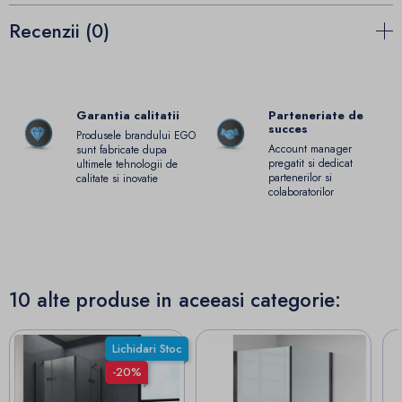
Recenzii (0)
Garantia calitatii
Parteneriate de
succes
Produsele brandului EGO
Account manager
sunt fabricate dupa
pregatit si dedicat
ultimele tehnologii de
partenerilor si
calitate si inovatie
colaboratorilor
10 alte produse in aceeasi categorie:
Lichidari Stoc
-20%