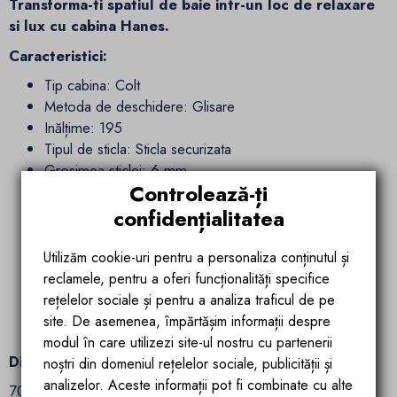
Transforma-ti spatiul de baie intr-un loc de relaxare
si lux cu cabina Hanes.
Caracteristici:
Tip cabina:
Colt
Metoda de deschidere:
Glisare
Inălțime
:
195
Tipul de sticla:
Sticla securizata
Grosimea sticlei:
6 mm
Controlează-ți
Culoarea sticlei:
Transparent
Profil material:
Aluminiu
confidențialitatea
Finisaj
:
Crom
Materialul mânerului:
aluminiu
Utilizăm cookie-uri pentru a personaliza conținutul și
Set de garnituri incluse:
Da
reclamele, pentru a oferi funcționalități specifice
Poate fi instalat fara o tava de dus:
Da
rețelelor sociale și pentru a analiza traficul de pe
Ajustare pe profile: 2.5 cm
site. De asemenea, împărtășim informații despre
Dimensiuni profil: 1908x25 mm
modul în care utilizezi site-ul nostru cu partenerii
Dimensiuni:
noștri din domeniul rețelelor sociale, publicității și
analizelor. Aceste informații pot fi combinate cu alte
70x100x195 cm