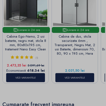
Livrare in 24 ore
Livrare in 24 ore
Cabina Ego-Nemo, 2 usi
Cabina de dus, sticla
batante, negru mat, sticla 8
securizata 6mm ,
mm, 80x80x195 cm,
Transparent, Negru Mat, 2
tratament Nano Easy Clean
usi Batante, dimensiuni 70,
Ba
80, 90 x 195 cm, Hera
(1)
Pret
Pret de baza
2.473,35 lei
3.091,69 lei
Pret
Economisesti
618.34 lei
2.031,50 lei
VEZI VARIANTELE
VEZI VARIANTELE
Cumparate frecvent impreuna