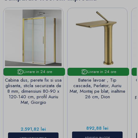
Livrare in 24 ore
Livrare in 24 ore
Cabina dus, perete fix si usa
Baterie lavoar , Tip
C
glisanta, sticla securizata de
cascada, Perlator, Auriu
8 mm, dimensiuni 80-90 x
Mat, Montaj pe blat, inaltime
120-140 cm, profil Auriu
26 cm, Dion
p
Mat, Giorgio
Pret
892,88 lei
Pret
2.591,82 lei
ADAUGA IN COS