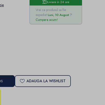
Livrare in 24 ore
zie
Vrei ca produsul sa fie
expediat
Luni, 10 August
Cumpara acum!
ADAUGA LA WISHLIST
OS