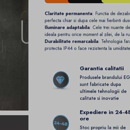
Claritate permanenta
: Functia de dezabu
perfecta chiar si dupa cele mai fierbinti dus
Iluminare adaptabila
: Cele trei nuante d
ideala pentru orice moment al zilei, de la rut
Durabilitate remarcabila
: Tehnologia far
protectia IP44 o face rezistenta la umiditat
Garantia calitatii
Produsele brandului E
sunt fabricate dupa
ultimele tehnologii de
calitate si inovatie
Expediere in 24-4
ore
Stoc propriu la mii de