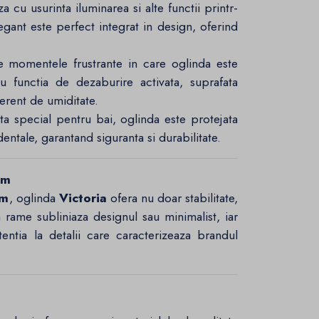
a cu usurinta iluminarea si alte functii printr-
legant este perfect integrat in design, oferind
e momentele frustrante in care oglinda este
functia de dezaburire activata, suprafata
ferent de umiditate.
ta special pentru bai, oglinda este protejata
dentale, garantand siguranta si durabilitate.
um
mm
, oglinda
Victoria
ofera nu doar stabilitate,
a rame subliniaza designul sau minimalist, iar
tentia la detalii care caracterizeaza brandul