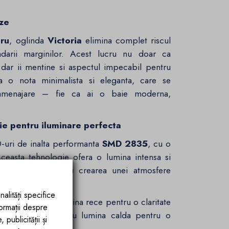
eze
pru
, oglinda
Victoria
elimina complet riscul
adarii marginilor. Acest lucru nu doar ca
, dar ii mentine si aspectul impecabil pentru
a o nota minimalista si eleganta, care se
e amenajare – fie ca ai o baie moderna,
ie pentru iluminare perfecta
-uri de inalta performanta
SMD 2835
, cu o
ceasta tehnologie ofera o lumina intensa si
rijire personala sau crearea unei atmosfere
nalități specifice
ile
: Alege intre lumina rece pentru o claritate
formații despre
ivitatile zilnice sau lumina calda pentru o
publicității și