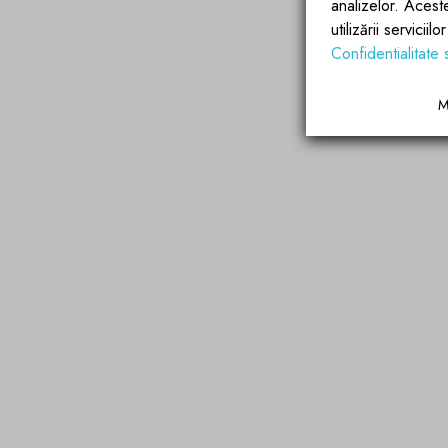
analizelor. Acest
utilizării servicii
Confidentialitate 
M