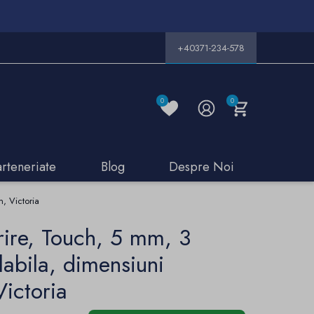
+40371-234-578
0
0
arteneriate
Blog
Despre Noi
, Victoria
ire, Touch, 5 mm, 3
glabila, dimensiuni
ictoria