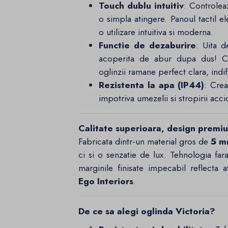
Touch dublu intuitiv
: Controleaz
o simpla atingere. Panoul tactil e
o utilizare intuitiva si moderna.
Functie de dezaburire
: Uita d
acoperita de abur dupa dus! Cu 
oglinzii ramane perfect clara, indi
Rezistenta la apa (IP44)
: Crea
impotriva umezelii si stropirii acci
Calitate superioara, design premi
Fabricata dintr-un material gros de
5 
ci si o senzatie de lux. Tehnologia far
marginile finisate impecabil reflecta a
Ego Interiors
.
De ce sa alegi oglinda Victoria?