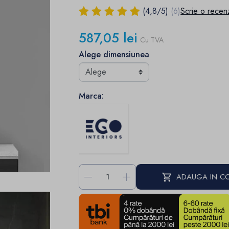
(
4,8
/
5
)
(6)
Scrie o recen
587,05 lei
Cu TVA
Alege dimensiunea
Marca:
-
+
ADAUGA IN C