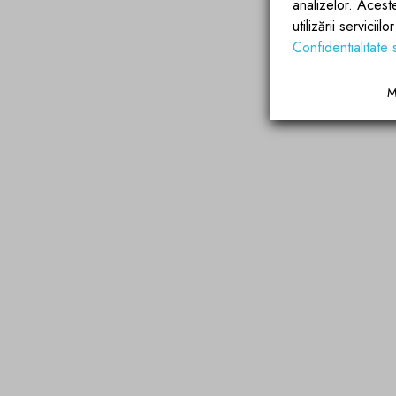
analizelor. Acest
utilizării servicii
Confidentialitate 
M