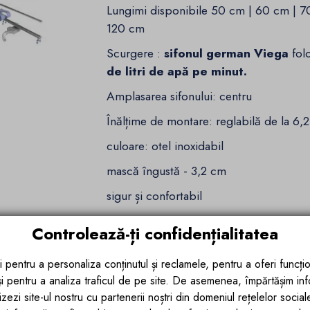
Lungimi disponibile 50 cm | 60 cm | 7
120 cm
Scurgere :
sifonul german Viega
folo
de litri de apă pe minut.
Amplasarea sifonului: centru
Înălțime de montare: reglabilă de la 6,
culoare: otel inoxidabil
mască îngustă - 3,2 cm
sigur și confortabil
kit complet de asamblare - asamblare u
Controlează-ți confidențialitatea
Linie elegantă și delicată S
i pentru a personaliza conținutul și reclamele, pentru a oferi funcțio
 și pentru a analiza traficul de pe site. De asemenea, împărtășim in
Drenul liniar Slim este un produs de ma
zezi site-ul nostru cu partenerii noștri din domeniul rețelelor sociale, 