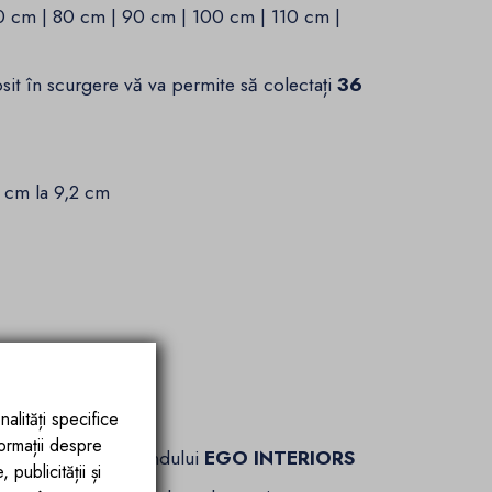
0 cm | 80 cm | 90 cm | 100 cm | 110 cm |
sit în scurgere vă va permite să colectați
36
2 cm la 9,2 cm
soara si rapida
lim
nalități specifice
formații despre
re prestigiu al brandului
EGO INTERIORS
publicității și