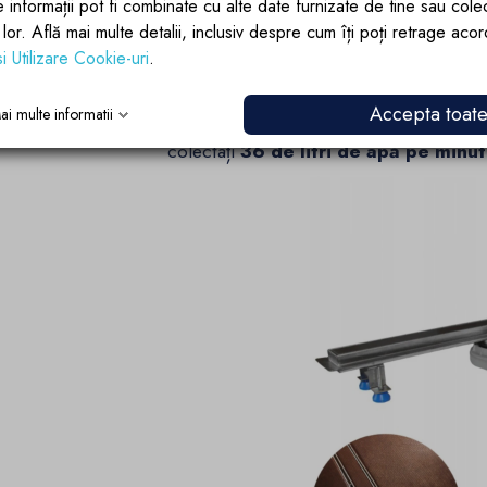
Unic datorită faptului ca este faiantabil
e informații pot fi combinate cu alte date furnizate de tine sau cole
lor lor. Află mai multe detalii, inclusiv despre cum îți poți retrage aco
Extrem de elegant, extrem de ingust - gr
si Utilizare Cookie-uri
.
Drenul va fi un decor subtil și, în același
Accepta toat
ai multe informatii
Important
este că
sifonul german V
colectați
36 de litri de apă pe minut