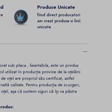
id
Produse Unicate
re
fiind direct producatori
.
am creat produse si linii
unicate
rat sub placa , faiantabila, este un produs
l utilizat în producție provine de la oțelării
de oțel are propriul său certificat, astfel
înaltă calitate. Pentru producția de scurgeri,
 oțel, așa că suntem siguri că își va păstra
produs: