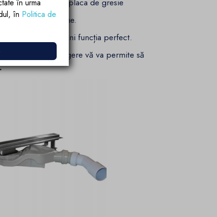
a si incorporata sub placa de gresie
ctate în urma
rdul, în
Politica de
ila are 3,2 cm latime.
 timp, își va îndeplini funcția perfect.
e
iega
folosit în scurgere vă va permite să
.