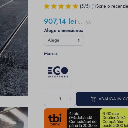
(
5
/
5
)
(1)
Scrie o recenzi
907,14 lei
Cu TVA
Alege dimensiunea
Marca:
-
+
ADAUGA IN C