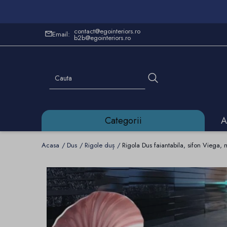
contact@egointeriors.ro
Email:
b2b@egointeriors.ro
Categorii
A
Acasa
Dus
Rigole duș
Rigola Dus faiantabila, sifon Viega