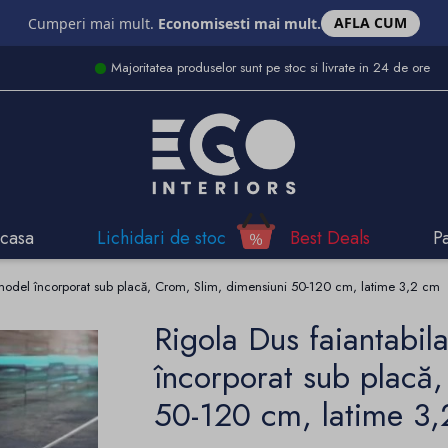
AFLA CUM
Cumperi mai mult.
Economisesti mai mult.
Majoritatea produselor sunt pe stoc si livrate in 24 de ore
casa
Lichidari de stoc
Best Deals
P
, model încorporat sub placă, Crom, Slim, dimensiuni 50-120 cm, latime 3,2 cm
Rigola Dus faiantabil
încorporat sub placă,
50-120 cm, latime 3