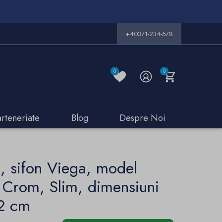
+40371-234-578
0
0
arteneriate
Blog
Despre Noi
a, sifon Viega, model
 Crom, Slim, dimensiuni
,2 cm