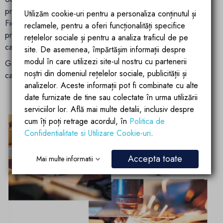
produsului. Avem grija de fiecare detaliu al scurgerii .
Utilizăm cookie-uri pentru a personaliza conținutul și
Fiecare produs, înainte de a fi ambalat, trece printr-un
reclamele, pentru a oferi funcționalități specifice
proces de control detaliat pentru a asigura cea mai înaltă
rețelelor sociale și pentru a analiza traficul de pe
calitate și funcționalitate.
site. De asemenea, împărtășim informații despre
modul în care utilizezi site-ul nostru cu partenerii
Garanție: 5 ani pentru scurgere, 2 ani pentru acoperire (
noștri din domeniul rețelelor sociale, publicității și
capac )
analizelor. Aceste informații pot fi combinate cu alte
date furnizate de tine sau colectate în urma utilizării
serviciilor lor. Află mai multe detalii, inclusiv despre
cum îți poți retrage acordul, în
Politica de
Confidentialitate si Utilizare Cookie-uri
.
Accepta toate
Mai multe informatii