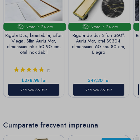
Livrare in 24 ore
Livrare in 24 ore
Rigola Dus, faiantabila, sifon
Rigola de dus Sifon 360°,
Ri
Viega, Slim Auriu Mat,
Auriu Mat, otel SS304,
dimensiuni intre 60-90 cm,
dimensiuni: 60 sau 80 cm,
otel inoxidabil
Elegro
(1)
Pret
Pret
1.278,98 lei
347,30 lei
VEZI VARIANTELE
VEZI VARIANTELE
Cumparate frecvent impreuna