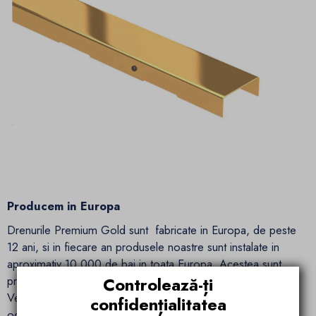
Producem in Europa
Drenurile Premium Gold sunt fabricate in Europa, de peste
12 ani, si in fiecare an produsele noastre sunt instalate in
aproximativ 10.000 de bai in toata Europa. Acestea sunt
produse pentru piețele foarte solicitante din Europa de
Controlează-ți
Vest, unde clientul are o selecție uriașă de mărci
confidențialitatea
occidentale. Succesul nostru este calitatea și fiabilitatea