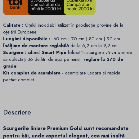
Calitate :
Oțelul inoxidabil utilizat în producție provine de la
oțelării Europene
Lungimi disponibile :
60 cm | 70 cm | 80 cm | 90 cm
Înălțime de montare reglabilă
de la 6,2 cm la 9,2 cm
Scurgere :
sifonul
Smart Pipe
folosit în scurgere vă va permite
să colectați 36 de litri de apă pe minut,
reglare la 270 de
grade
Kit complet de asamblare
- asamblare usoara si rapida,
pachet complet
Descriere
Scurgerile liniare Premium Gold sunt recomandate
pentru băi, unde aspectul elegant, cea mai înaltă