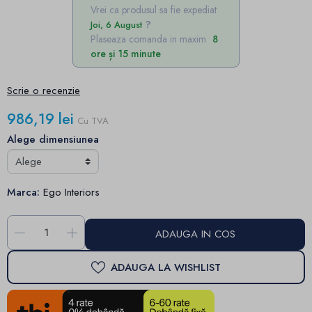
Vrei ca produsul sa fie expediat
Joi, 6 August
Plaseaza comanda in maxim
8
ore și 15 minute
Scrie o recenzie
986,19 lei
Cu TVA
Alege dimensiunea
Marca:
Ego Interiors
-
+
ADAUGA IN COS
ADAUGA LA WISHLIST