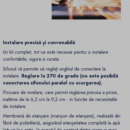
Instalare precisă și convenabilă
Un kit complet, tot ce este necesar pentru o instalare
confortabila, sigura si curata.
Sifonul vă permite să reglați unghiul de conectare la
instalare.
Reglare la 270 de grade (nu este posibilă
conectarea sifonului paralel cu scurgerea).
Picioare de nivelare, care permit reglarea precisa a prizei,
inaltime de la 6,2 cm la 9,2 cm - in functie de necesitatile
de instalare.
Membrană de etanșare (manșon de etanșare), realizată din
fibră de polietilenă, asigurând etanșeitatea completă la apă
într-un loc critic, în punctul de contact dintre ieșire și gura