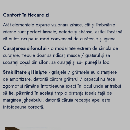
Confort în fiecare zi
Atât elementele expuse vizionarii zilnice, cât și îmbinările
interne sunt perfect finisate, netede și strânse, astfel încât să
vă puteți ocupa în mod convenabil de curățenie și igiena
Curățarea sifonului
- o modalitate extrem de simplă de
curățare, trebuie doar să ridicați masca / grătarul și să
scoateți coșul din sifon, să curățați și să-l puneți la loc.
Stabilitate și liniște
- grilajele / grătarele au distanțiere
de amortizare, datorită cărora grătarul / capacul nu face
zgomot și rămâne întotdeauna exact în locul unde ar trebui
să fie, păstrând în același timp o distanță ideală față de
marginea jgheabului, datorită căruia recepția apei este
întotdeauna corectă.