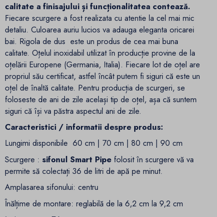
calitate a finisajului și funcționalitatea contează.
Fiecare scurgere a fost realizata cu atentie la cel mai mic
detaliu. Culoarea auriu lucios va adauga eleganta oricarei
bai. Rigola de dus este un produs de cea mai buna
calitate. Oțelul inoxidabil utilizat în producție provine de la
oțelării Europene (Germania, Italia). Fiecare lot de oțel are
propriul său certificat, astfel încât putem fi siguri că este un
oțel de înaltă calitate. Pentru producția de scurgeri, se
foloseste de ani de zile același tip de oțel, așa că suntem
siguri că își va păstra aspectul ani de zile.
Caracteristici / informatii despre produs:
Lungimi disponibile 60 cm | 70 cm | 80 cm | 90 cm
Scurgere :
sifonul
Smart Pipe
folosit în scurgere vă va
permite să colectați 36 de litri de apă pe minut.
Amplasarea sifonului: centru
Înălțime de montare: reglabilă de la 6,2 cm la 9,2 cm