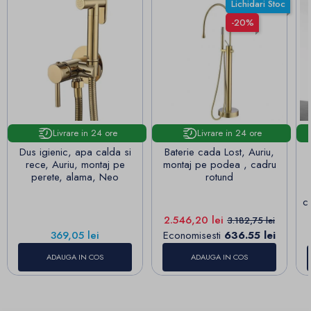
Lichidari Stoc
-20%
Livrare in 24 ore
Livrare in 24 ore
Dus igienic, apa calda si
Baterie cada Lost, Auriu,
rece, Auriu, montaj pe
montaj pe podea , cadru
perete, alama, Neo
rotund
c
Pret
Pret de baza
2.546,20 lei
3.182,75 lei
Pret
369,05 lei
Economisesti
636.55 lei
ADAUGA IN COS
ADAUGA IN COS