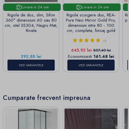
Livrare in 24 ore
Livrare in 24 ore
Rigola de dus, slim, Sifon
Rigola scurgere dus, REA-
Ri
360° dimensiuni 60 sau 80
Pure Neo Mirror Gold Pro,
pe
cm, otel SS304, Negru Mat,
dimensiuni intre 80 - 100
Rivela
cm, completa, finisaj gold
(1)
Pret
Pret de baza
645,92 lei
807,40 lei
Pret
292,88 lei
Economisesti
161.48 lei
VEZI VARIANTELE
VEZI VARIANTELE
Cumparate frecvent impreuna