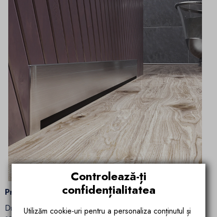
Controlează-ți
confidențialitatea
Producem in Europa
Drenurile Premium Gold sunt fabricate in Europa, de peste
Utilizăm cookie-uri pentru a personaliza conținutul și