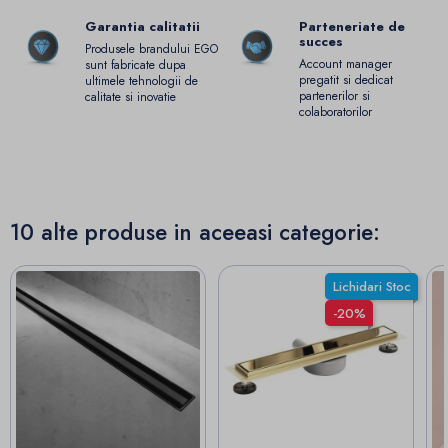
Garantia calitatii
Parteneriate de
succes
Produsele brandului EGO
Account manager
sunt fabricate dupa
pregatit si dedicat
ultimele tehnologii de
partenerilor si
calitate si inovatie
colaboratorilor
10 alte produse in aceeasi categorie:
Lichidari Stoc
-20%