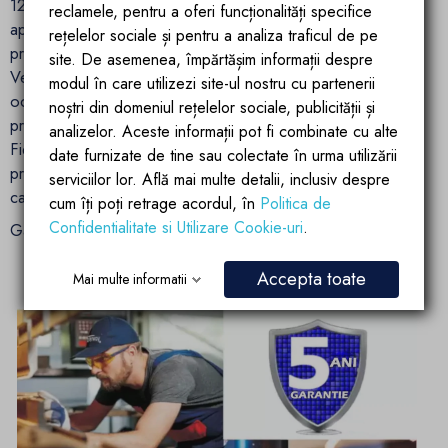
12 ani, si in fiecare an produsele noastre sunt instalate in
reclamele, pentru a oferi funcționalități specifice
aproximativ 10.000 de bai in toata Europa. Acestea sunt
rețelelor sociale și pentru a analiza traficul de pe
produse pentru piețele foarte solicitante din Europa de
site. De asemenea, împărtășim informații despre
Vest, unde clientul are o selecție uriașă de mărci
modul în care utilizezi site-ul nostru cu partenerii
occidentale. Succesul nostru este calitatea și fiabilitatea
noștri din domeniul rețelelor sociale, publicității și
produsului. Avem grija de fiecare detaliu al scurgerii .
analizelor. Aceste informații pot fi combinate cu alte
Fiecare produs, înainte de a fi ambalat, trece printr-un
date furnizate de tine sau colectate în urma utilizării
proces de control detaliat pentru a asigura cea mai înaltă
serviciilor lor. Află mai multe detalii, inclusiv despre
calitate și funcționalitate.
cum îți poți retrage acordul, în
Politica de
Confidentialitate si Utilizare Cookie-uri
.
Garanție: 5 ani
Accepta toate
Mai multe informatii