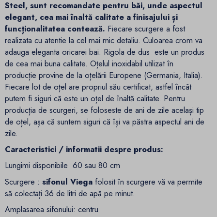
Steel,
sunt recomandate pentru băi, unde aspectul
elegant, cea mai înaltă calitate a finisajului și
funcționalitatea contează.
Fiecare scurgere a fost
realizata cu atentie la cel mai mic detaliu. Culoarea crom va
adauga eleganta oricarei bai. Rigola de dus este un produs
de cea mai buna calitate. Oțelul inoxidabil utilizat în
producție provine de la oțelării Europene (Germania, Italia).
Fiecare lot de oțel are propriul său certificat, astfel încât
putem fi siguri că este un oțel de înaltă calitate. Pentru
producția de scurgeri, se foloseste de ani de zile același tip
de oțel, așa că suntem siguri că își va păstra aspectul ani de
zile.
Caracteristici / informatii despre produs:
Lungimi disponibile 60 sau 80 cm
Scurgere :
sifonul Viega
folosit în scurgere vă va permite
să colectați 36 de litri de apă pe minut.
Amplasarea sifonului: centru