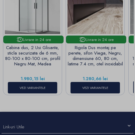
Livrare in 24 ore
Livrare in 24 ore
Cabina dus, 2 Usi Glisante,
Rigola Dus montaj pe
sticla securizata de 6 mm,
perete, sifon Viega, Negru,
80-100 x 80-100 cm, profil
dimensiune 60, 80 cm,
T
Negru Mat, Medea
latime 7.4 cm, otel inoxidabil
r
Pret
Pret
1.980,15 lei
1.280,66 lei
VEZI VARIANTELE
VEZI VARIANTELE
Link-uri Utile