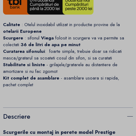
Calitate
: Otelul inoxidabil utilizat in productie provine de la
otelarii Europene
Scurgere
: sifonul
Viega
folosit in scurgere va va permite sa
colectati
36 de litri de apa pe minut
Curatarea sifonului
: foarte simpla, trebuie doar sa ridicati
masca/gratarul sa scoateti cosul din sifon, si sa curatati
Stabilitate si liniste
- grilajele/gratarele au distantiere de
amortizare si nu fac zgomot
Kit complet de asamblare
- asamblare usoara si rapida,
pachet complet
Descriere
Scurgerile cu montaj in perete
model Prestige