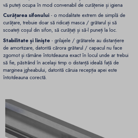
vă puteți ocupa în mod convenabil de curățenie și igiena
Curățarea sifonului
- o modalitate extrem de simplă de
curățare, trebuie doar să ridicați masca / grătarul și să
scoateți coșul din sifon, să curățați și să-l puneți la loc.
Stabilitate și liniște
- grilajele / grătarele au distanțiere
de amortizare, datorită cărora grătarul / capacul nu face
zgomot și rămâne întotdeauna exact în locul unde ar trebui
să fie, păstrând în același timp o distanță ideală față de
marginea jgheabului, datorită căruia recepția apei este
întotdeauna corectă.