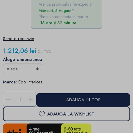
Vrei ca produsul sa fie expediat
Miercuri, 5 August
Plaseaza comanda in maxim
18 ore și 32 minute
Scrie o recenzie
1.212,06 lei
Cu TVA
Alege dimensiunea
Marca:
Ego Interiors
-
+
ADAUGA IN COS
ADAUGA LA WISHLIST