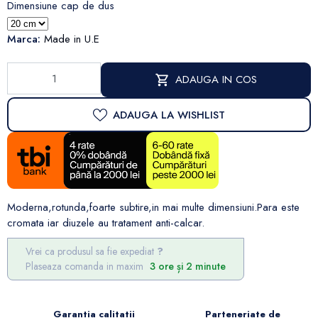
Dimensiune cap de dus
Marca:
Made in U.E
ADAUGA IN COS
ADAUGA LA WISHLIST
Moderna,rotunda,foarte subtire,in mai multe dimensiuni.Para este
cromata iar diuzele au tratament anti-calcar.
Vrei ca produsul sa fie expediat
Plaseaza comanda in maxim
3 ore și 2 minute
Garantia calitatii
Parteneriate de